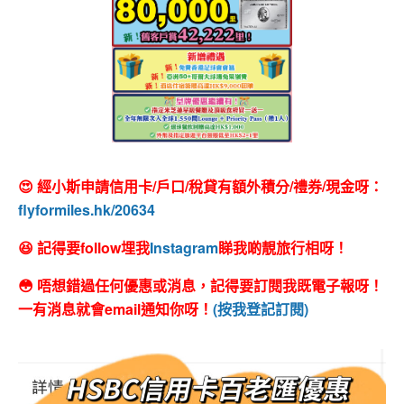
😍 經小斯申請信用卡/戶口/稅貸有額外積分/禮券/現金呀：
flyformiles.hk/20634
😆 記得要follow埋我
Instagram
睇我啲靚旅行相呀！
😳 唔想錯過任何優惠或消息，記得要訂閱我既電子報呀！
一有消息就會email通知你呀！
(按我登記訂閱)