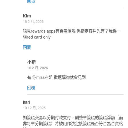
回覆
Kim
16 2 月, 2026
唔見rewards apps有百老滙喎 係指定客戶先有？我得一
張red card only
回覆
小斯
16 2 月, 2026
有 你miss左姐 撳返購物就會見到
回覆
karl
10 12 月, 2025
如簽賬交易以分期付款支付，則整單簽賬的簽賬淨額（而
非每單分期簽賬）將被用作決定該簽賬是否符合為合資格