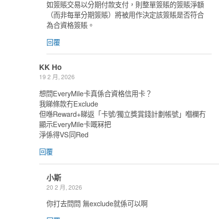
如簽賬交易以分期付款支付，則整單簽賬的簽賬淨額
（而非每單分期簽賬）將被用作決定該簽賬是否符合
為合資格簽賬。
回覆
KK Ho
19 2 月, 2026
想問EveryMile卡真係合資格信用卡？
我睇條款冇Exclude
但喺Reward+睇返「卡號/獨立獎賞錢計劃帳號」嗰欄冇
顯示EveryMile卡嘅冧把
淨係得VS同Red
回覆
小斯
20 2 月, 2026
你打去問問 無exclude就係可以啊