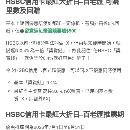
HSBC信用卡最紅大折日–百老匯 可賺
里數及回贈
基本上呢個優惠唔使計都知一定係抵，有額外高達5%回
贈，但要
留意返每筆簽賬要過$500！
HSBC以前1倍積分叫法叫做1X，但由唔知幾時開始，就
變返叫0.4%為一倍「獎賞錢」，故此記住1倍HSBC「獎
賞錢」，就係等於0.4%就好容易理解了！
今次HSBC信用卡百老匯優惠，可以同以下優惠同時使用
基本「獎賞錢」0.4%
最紅自主獎賞 高達3.6% (9X獎賞，已連同基本獎
賞1X，即額外8X)
HSBC信用卡最紅大折日–百老匯推廣期
優惠推廣期為2026年7月1日至8月31日