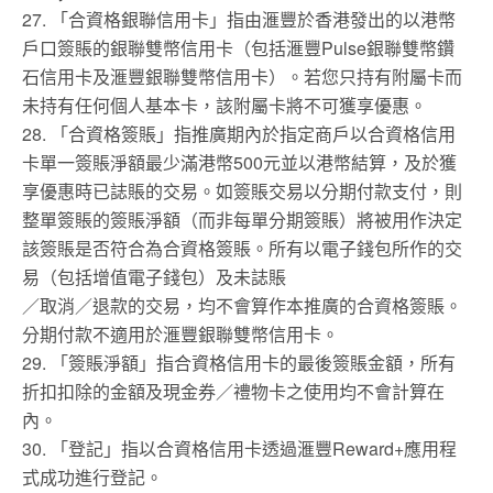
27. 「合資格銀聯信用卡」指由滙豐於香港發出的以港幣
戶口簽賬的銀聯雙幣信用卡（包括滙豐Pulse銀聯雙幣鑽
石信用卡及滙豐銀聯雙幣信用卡）。若您只持有附屬卡而
未持有任何個人基本卡，該附屬卡將不可獲享優惠。
28. 「合資格簽賬」指推廣期內於指定商戶以合資格信用
卡單一簽賬淨額最少滿港幣500元並以港幣結算，及於獲
享優惠時已誌賬的交易。如簽賬交易以分期付款支付，則
整單簽賬的簽賬淨額（而非每單分期簽賬）將被用作決定
該簽賬是否符合為合資格簽賬。所有以電子錢包所作的交
易（包括增值電子錢包）及未誌賬
／取消／退款的交易，均不會算作本推廣的合資格簽賬。
分期付款不適用於滙豐銀聯雙幣信用卡。
29. 「簽賬淨額」指合資格信用卡的最後簽賬金額，所有
折扣扣除的金額及現金券／禮物卡之使用均不會計算在
內。
30. 「登記」指以合資格信用卡透過滙豐Reward+應用程
式成功進行登記。