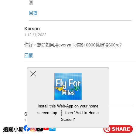
無
回覆
Karson
1 12 月, 2022
你好，想問如果用everymile買$10000係咪得600rc?
回覆
小斯
2 12 月, 2022
係 同埋基本回贈
回覆
Install this Web-App on your home
Seller
screen: tap
then "Add to Home
1 8 月, 2022
Screen"
追蹤小斯
如用red card向百老滙網上商店買，喺唔喺6%+4%=10%