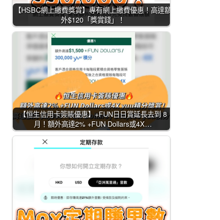
【HSBC網上繳費獎賞】專有網上繳費優惠！高達額
外$120「獎賞錢」！
【恒生信用卡簽賬優惠】+FUN日日賞延長去到 8
月！額外高達2% +FUN Dollars或4X…