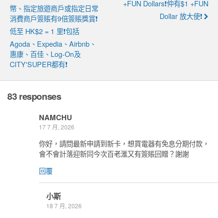
+FUN Dollars❗仲有$1 +FUN
幣、指定旅遊商戶或指定日常
Dollar 放大使❗
消費商戶簽賬有9倍簽賬獎賞❗
低至 HK$2 = 1 里❗包括
Agoda、Expedia、Airbnb、
惠康、百佳、Log-On及
CITY'SUPER都有❗
83 responses
NAMCHU
17 7 月, 2026
你好，請問最新申請到新卡，想買電器有免息分期付款，
會不會計落迎新同今次百老滙又有簽賬回贈？謝謝
回覆
小斯
18 7 月, 2026