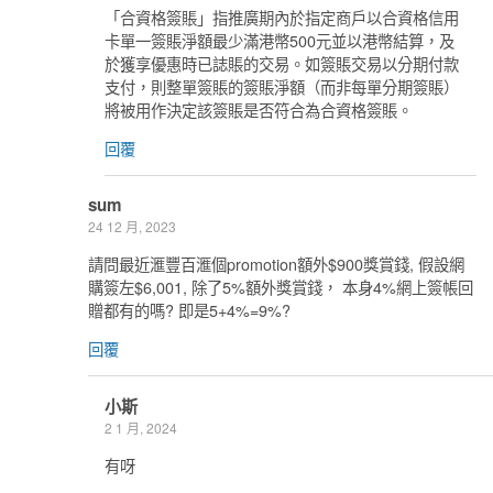
「合資格簽賬」指推廣期內於指定商戶以合資格信用
卡單一簽賬淨額最少滿港幣500元並以港幣結算，及
於獲享優惠時已誌賬的交易。如簽賬交易以分期付款
支付，則整單簽賬的簽賬淨額（而非每單分期簽賬）
將被用作決定該簽賬是否符合為合資格簽賬。
回覆
sum
24 12 月, 2023
請問最近滙豐百滙個promotion額外$900獎賞錢, 假設網
購簽左$6,001, 除了5%額外獎賞錢， 本身4%網上簽帳回
贈都有的嗎? 即是5+4%=9%?
回覆
小斯
2 1 月, 2024
有呀