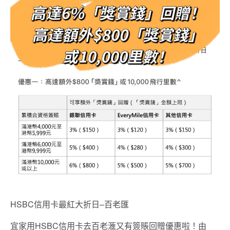
HSBC信用卡最紅大折日–百老匯
宜家用HSBC信用卡去百老滙又有簽賬回贈優惠啦！由