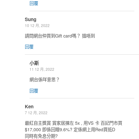
回覆
Sung
10 12 月, 2022
請問網台仲買到Gift card嗎？ 搵唔到
回覆
小斯
11 12 月, 2022
網台係咩意思？
回覆
Ken
7 12 月, 2022
最紅自主獎賞 賞家居揀左 5x , 用VS 卡 百記門市買
$17,000 即係回贈9.6%? 定係網上用Red買抵D
同時有免息分期?