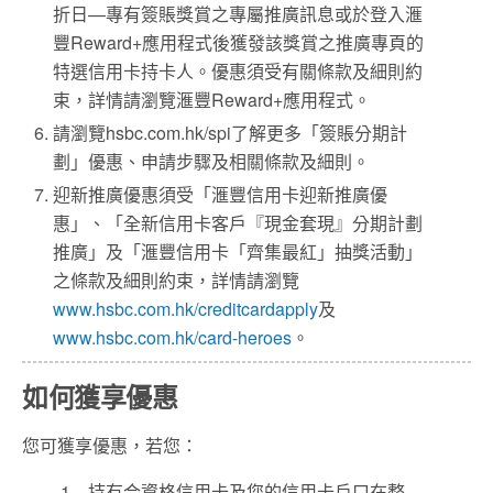
折日—專有簽賬獎賞之專屬推廣訊息或於登入滙
豐Reward+應用程式後獲發該獎賞之推廣專頁的
特選信用卡持卡人。優惠須受有關條款及細則約
束，詳情請瀏覽滙豐Reward+應用程式。
請瀏覽hsbc.com.hk/spi了解更多「簽賬分期計
劃」優惠、申請步驟及相關條款及細則。
迎新推廣優惠須受「滙豐信用卡迎新推廣優
惠」、「全新信用卡客戶『現金套現』分期計劃
推廣」及「滙豐信用卡「齊集最紅」抽獎活動」
之條款及細則約束，詳情請瀏覽
www.hsbc.com.hk/creditcardapply
及
www.hsbc.com.hk/card-heroes
。
如何獲享優惠
您可獲享優惠，若您：
. 持有合資格信用卡及您的信用卡戶口在整