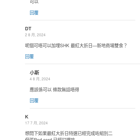
可以
回覆
DT
2 8 月, 2024
呢個可唔可以加埋SHK 最紅大折日—新地商場雙食？
回覆
小斯
4 8 月, 2024
應該係可以 條款無話唔得
回覆
K
17 7 月, 2024
想問下如果最紅大折日特選已經完成咗組別二
但張Red card 已經打爆咗