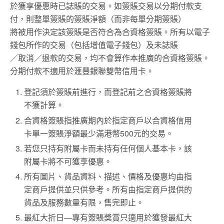
於獲享優惠時已誌賬的交易。如簽賬交易以分期付款支
付，則整單簽賬的簽賬淨額（而非每單分期簽賬）
將被用作決定該簽賬是否符合為合資格簽賬。所有以電子
錢包所作的交易（包括增值電子錢包）及未誌賬
／取消／退款的交易，均不會算作本推廣的合資格簽賬。
分期付款不適用於滙豐銀聯雙幣信用卡。
登記須於簽賬前進行，而登記前之合資格簽賬將
不獲計算。
合資格簽賬指推廣期內於指定商戶以合資格信用
卡單一簽賬淨額最少滿港幣500元的交易。
若您只持有附屬卡而未持有任何個人基本卡，該
附屬卡將不可獲享優惠。
所有圖片、貨品資料、描述、價格及優惠均由指
定商戶提供並只供參考。所有由指定商戶提供的
貨品及服務數量有限，售完即止。
最紅大折日—專有簽賬獎賞只適用於獲發最紅大