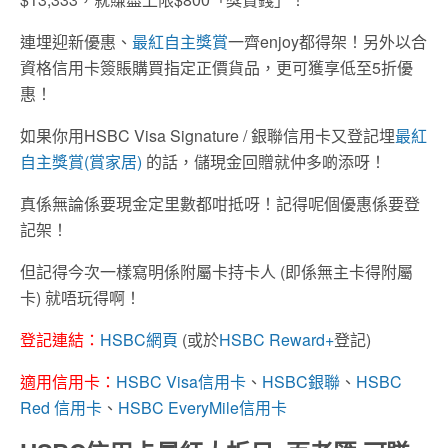
連埋迎新優惠、
最紅自主獎賞
一齊enjoy都得架！另外以合
資格信用卡簽賬購買指定正價貨品，更可獲享低至5折優
惠！
如果你用HSBC Visa Signature / 銀聯信用卡又登記埋
最紅
自主獎賞(賞家居)
的話，儲現金回贈就仲多啲添呀！
真係無論係要現金定里數都咁抵呀！記得呢個優惠係要登
記架！
但記得今次一樣寫明係附屬卡持卡人 (即係無主卡得附屬
卡) 就唔玩得啊！
登記連結：
HSBC網頁
(或於
HSBC Reward+
登記)
適用信用卡：
HSBC Visa信用卡
、
HSBC銀聯
、
HSBC
Red 信用卡
、
HSBC EveryMile信用卡