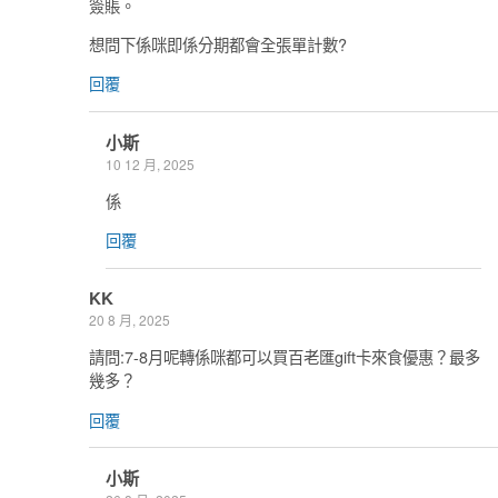
簽賬。
想問下係咪即係分期都會全張單計數?
回覆
小斯
10 12 月, 2025
係
回覆
KK
20 8 月, 2025
請問:7-8月呢轉係咪都可以買百老匯gift卡來食優惠？最多
幾多？
回覆
小斯