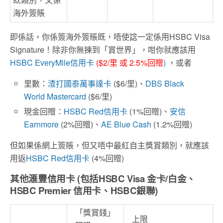
海外簽賬
即係話，你係簽海外簽賬既，唔使諗一定係用HSBC Visa
Signature！除非你無揀到「賞世界」，咁你就應該用
HSBC EveryMile信用卡
($2/里 或 2.5%回贈
)
，或者
里數：
渣打國泰萬事達卡
($6/里)、
DBS Black
World Mastercard
($6/里)
現金回贈：
HSBC Red信用卡
(1%回贈)、
安信
Earnmore
(2%回贈)、
AE Blue Cash
(1.2%回贈)
但如果係網上簽賬，但又唔中最紅自主獎賞類別，就應該
用返
HSBC Red信用卡
(4%回贈)
其他滙豐信用卡 (包括HSBC Visa 金卡/白金、
HSBC Premier 信用卡、HSBC銀聯)
「獎賞錢」
上限