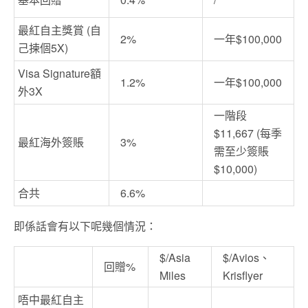
最紅自主獎賞 (自
2%
一年$100,000
己揀個5X)
Visa Signature額
1.2%
一年$100,000
外3X
一階段
$11,667 (每季
最紅海外簽賬
3%
需至少簽賬
$10,000)
合共
6.6%
即係話會有以下呢幾個情況：
$/Asia
$/Avios、
回贈%
Miles
Krisflyer
唔中最紅自主