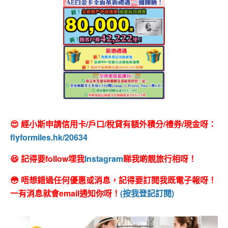
😍 經小斯申請信用卡/戶口/稅貸有額外積分/禮券/現金呀：
flyformiles.hk/20634
😆 記得要follow埋我
Instagram
睇我啲靚旅行相呀！
😳 唔想錯過任何優惠或消息，記得要訂閱我既電子報呀！
一有消息就會email通知你呀！
(按我登記訂閱)