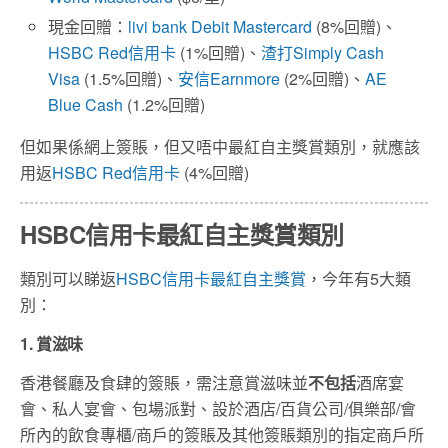
現金回贈：
livi bank Debit Mastercard
(8%回贈)、
HSBC Red信用卡
(1%回贈)、
渣打Simply Cash
Visa
(1.5%回贈)、
安信Earnmore
(2%回贈)、
AE
Blue Cash
(1.2%回贈)
但如果係網上簽賬，但又唔中最紅自主獎賞類別，就應該
用返
HSBC Red信用卡
(4%回贈)
HSBC信用卡最紅自主獎賞類別
類別可以睇返
HSBC信用卡最紅自主獎賞
，今年有5大類
別：
1. 賞滋味
香港餐廳及食肆的簽賬，需注意賞滋味並
不包括
酒席宴
會、私人宴會、包場派對、設於酒店/百貨公司/俱樂部/會
所內的飲食專櫃/商戶的簽賬及其他簽賬類別的指定商戶所