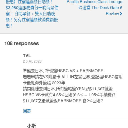
優惠】住宿連兩餐自助餐！
Pacific Business Class Lounge
$3,280連服務費包一晚海景住
玲瓏堂 The Deck Gate 6
宿 + 自助早餐 + 雙人自助晚
Review
餐！另有住宿連餐飲消費額優
惠！
108 responses
TVL
2 6 月, 2023
準備去日本, 準備簽HSBC VS + EARNMORE
岩岩申請左VS附屬卡,ALL IN左賞世界,登記埋HSBC信用
卡最紅海外簽賬 2023年
請問係咪去到日本,所有簽帳簽YEN,頭$11,667就簽
HSBC VS卡就有4.65%回贈(6.6% – 1.95%手續費)?
$11,667之後就簽返EARNMORE,食2%回贈?
回覆
小斯