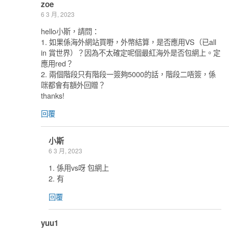
zoe
6 3 月, 2023
hello小斯，請問：
1. 如果係海外網站買嘢，外幣結算，是否應用VS（已all
in 賞世界）？因為不太確定呢個最紅海外是否包網上。定
應用red？
2. 兩個階段只有階段一簽夠5000的話，階段二唔簽，係
咪都會有額外回贈？
thanks!
回覆
小斯
6 3 月, 2023
1. 係用vs呀 包網上
2. 有
回覆
yuu1