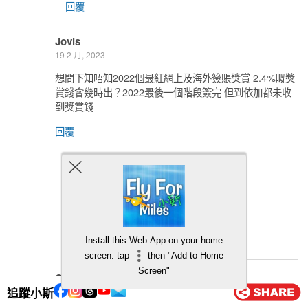
回覆
Jovis
19 2 月, 2023
想問下知唔知2022個最紅網上及海外簽賬獎賞 2.4%嘅獎
賞錢會幾時出？2022最後一個階段簽完 但到依加都未收
到獎賞錢
回覆
小斯
20 2 月, 2023
呢個我無tc答唔到你呀 你要問返hsbc cs
不過之前係3個月左右先有既
回覆
Install this Web-App on your home
screen: tap
then "Add to Home
Screen"
CK
追蹤小斯
6 1 月, 2023