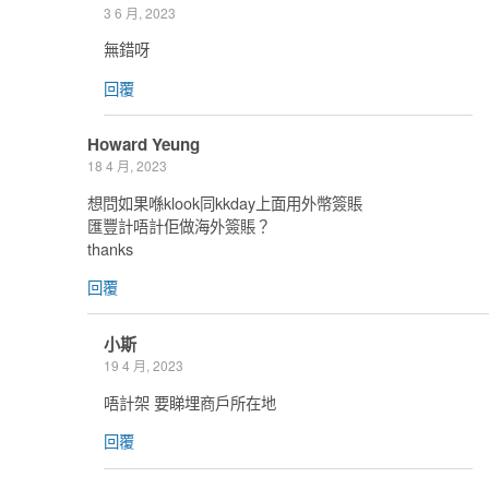
3 6 月, 2023
無錯呀
回覆
Howard Yeung
18 4 月, 2023
想問如果喺klook同kkday上面用外幣簽賬
匯豐計唔計佢做海外簽賬？
thanks
回覆
小斯
19 4 月, 2023
唔計架 要睇埋商戶所在地
回覆