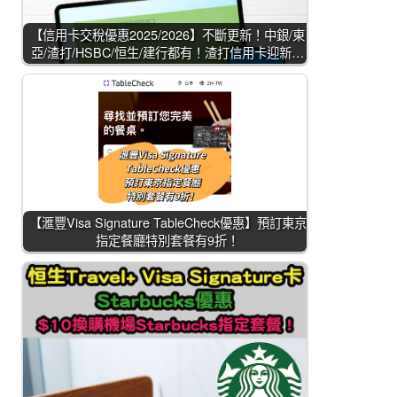
【信用卡交稅優惠2025/2026】不斷更新！中銀/東
亞/渣打/HSBC/恒生/建行都有！渣打信用卡迎新…
【滙豐Visa Signature TableCheck優惠】預訂東京
指定餐廳特別套餐有9折！