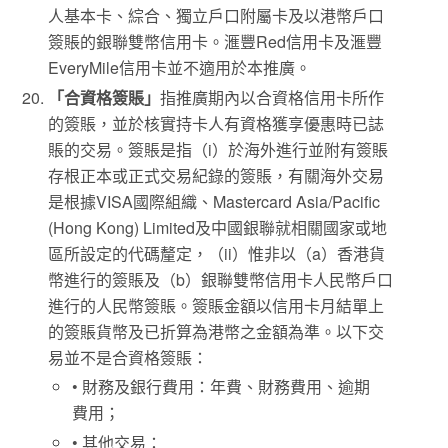
人基本卡、綜合、獨立戶口附屬卡及以港幣戶口
簽賬的銀聯雙幣信用卡。滙豐Red信用卡及滙豐
EveryMile信用卡並不適用於本推廣。
「合資格簽賬」
指推廣期內以合資格信用卡所作
的簽賬，並於核實持卡人有資格獲享優惠時已誌
賬的交易。簽賬是指（i）於海外進行並附有簽賬
存根正本或正式交易紀錄的簽賬，有關海外交易
是根據VISA國際組織、Mastercard Asia/Pacific
(Hong Kong) Limited及中國銀聯就相關國家或地
區所設定的代碼釐定，（ii）惟非以（a）香港貨
幣進行的簽賬及（b）銀聯雙幣信用卡人民幣戶口
進行的人民幣簽賬。簽賬金額以信用卡月結單上
的簽賬貨幣及已折算為港幣之金額為準。以下交
易並不是合資格簽賬：
• 財務及銀行費用：年費、財務費用、逾期
費用；
• 其他交易：