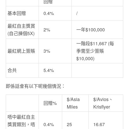
回贈
基本回贈
0.4%
/
最紅自主獎賞
2%
一年$100,000
(自己揀個5X)
一階段$11,667 (每
最紅網上簽賬
3%
季需至少簽賬
$10,000)
合共
5.4%
即係話會有以下呢幾個情況：
$/Asia
$/Avios、
回贈%
Miles
Krisflyer
唔中最紅自主
獎賞類別，唔
0.4%
25
16.67