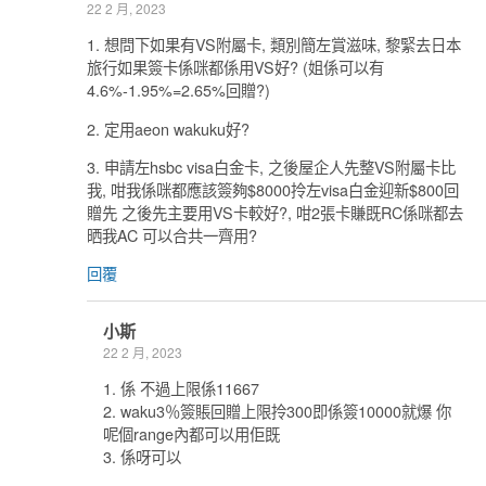
22 2 月, 2023
1. 想問下如果有VS附屬卡, 類別簡左賞滋味, 黎緊去日本
旅行如果簽卡係咪都係用VS好? (姐係可以有
4.6%-1.95%=2.65%回贈?)
2. 定用aeon wakuku好?
3. 申請左hsbc visa白金卡, 之後屋企人先整VS附屬卡比
我, 咁我係咪都應該簽夠$8000拎左visa白金迎新$800回
贈先 之後先主要用VS卡較好?, 咁2張卡賺既RC係咪都去
晒我AC 可以合共一齊用?
回覆
小斯
22 2 月, 2023
1. 係 不過上限係11667
2. waku3％簽賬回贈上限拎300即係簽10000就爆 你
呢個range內都可以用佢既
3. 係呀可以