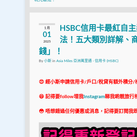
HSBC信用卡最紅自
1 月
01
法！五大類別詳解、商
2025
錢」！
By
小斯
in
Asia Miles 亞洲萬里通 - 信用卡 (HSBC)
😍 經小斯申請信用卡/戶口/稅貸有額外積分/
😆 記得要follow埋我
Instagram
睇我啲靚旅行
😳 唔想錯過任何優惠或消息，記得要訂閱我既