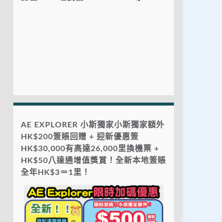
AE EXPLORER 小斯獨家小斯獨家額外
HK$200簽賬回贈 + 迎新優惠簽
HK$30,000有高達26,000里換機票 +
HK$50八達通增值獎賞！全新本地簽賬
全年HK$3＝1里！