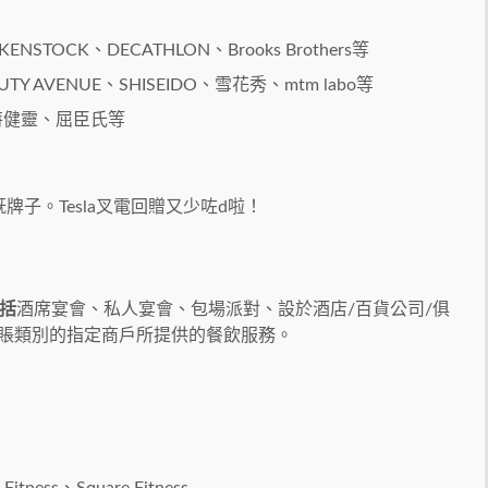
OCK、DECATHLON、Brooks Brothers等
AVENUE、SHISEIDO、雪花秀、mtm labo等
特健靈、屈臣氏等
e等等既牌子。Tesla叉電回贈又少咗d啦！
括
酒席宴會、私人宴會、包場派對、設於酒店/百貨公司/俱
簽賬類別的指定商戶所提供的餐飲服務。