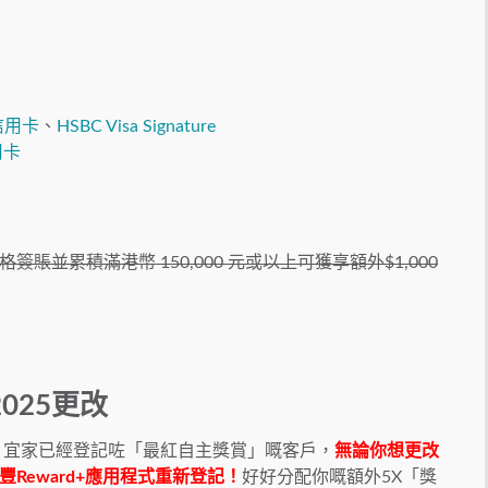
信用卡
、
HSBC Visa Signature
用卡
並累積滿港幣 150,000 元或以上可獲享額外$1,000
025更改
」，宜家已經登記咗「最紅自主獎賞」嘅客戶，
無論你想更改
Reward+應用程式重新登記！
好好分配你嘅額外5X「獎