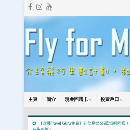
主頁
簡介
現金回贈卡
投資戶口
【滙豐Travel Guru會員】外幣高達6%獎賞錢回贈
玩先最抵！