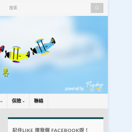
Search for:
識
保險
聯絡
記住LIKE 埋我個 FACEBOOK呀！