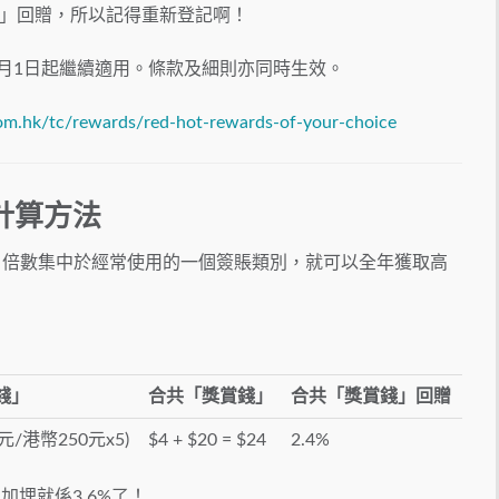
」回贈，所以記得重新登記啊！
1月1日起繼續適用。條款及細則亦同時生效。
om.hk/tc/rewards/red-hot-rewards-of-your-choice
計算方法
」倍數集中於經常使用的一個簽賬類別，就可以全年獲取高
錢」
合共「獎賞錢」
合共「獎賞錢」回贈
0元/港幣250元x5)
$4 + $20 = $24
2.4%
所以加埋就係3.6%了！