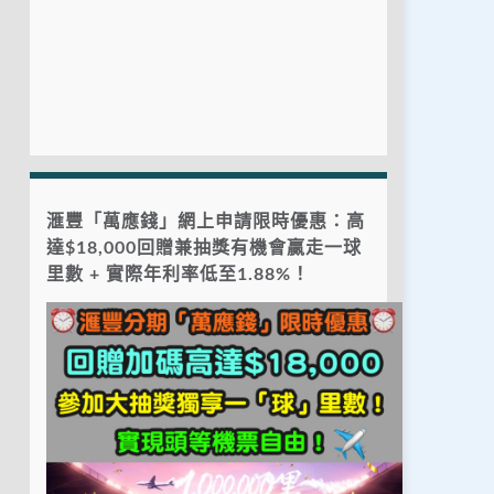
滙豐「萬應錢」網上申請限時優惠：高
達$18,000回贈兼抽獎有機會贏走一球
里數 + 實際年利率低至1.88%！