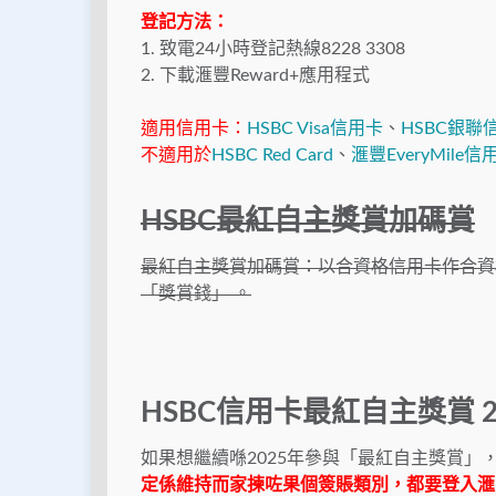
登記方法：
1. 致電24小時登記熱線8228 3308
2. 下載滙豐Reward+應用程式
適用信用卡：
HSBC Visa信用卡
、
HSBC銀聯
不適用於
HSBC Red Card
、
滙豐EveryMile信
HSBC最紅自主獎賞加碼賞
最紅自主獎賞加碼賞：以合資格信用卡作合資格簽賬
「獎賞錢」 。
HSBC信用卡最紅自主獎賞 2
如果想繼續喺2025年參與「最紅自主獎賞
定係維持而家揀咗果個簽賬類別，都要登入滙豐