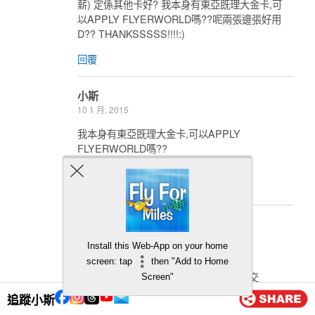
薪) 定係其他卡好? 我本身有東亞既理大金卡,可
以APPLY FLYERWORLD嗎??呢兩張邊張好用
D?? THANKSSSSS!!!!:)
回覆
小斯
10 1 月, 2015
我本身有東亞既理大金卡,可以APPLY
FLYERWORLD嗎??
–>可以！補年薪證明申請
回覆
小斯
10 1 月, 2015
Install this Web-App on your home
原則上係可以
screen: tap
then "Add to Home
但以我所知係無保費會受用AE自動轉賬交
Screen"
追蹤小斯
回覆