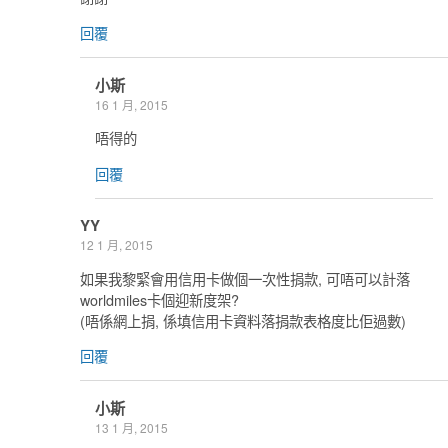
回覆
小斯
16 1 月, 2015
唔得的
回覆
YY
12 1 月, 2015
如果我黎緊會用信用卡做個一次性捐款, 可唔可以計落
worldmiles卡個迎新度架?
(唔係網上捐, 係填信用卡資料落捐款表格度比佢過數)
回覆
小斯
13 1 月, 2015