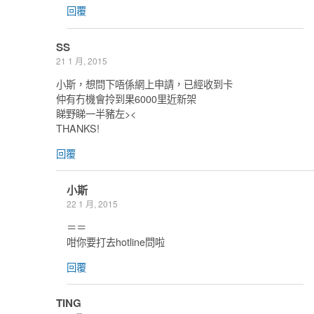
回覆
SS
21 1 月, 2015
小斯，想問下唔係網上申請，已經收到卡
仲有冇機會拎到果6000里近新架
睇野睇一半豬左><
THANKS!
回覆
小斯
22 1 月, 2015
＝＝
咁你要打去hotline問啦
回覆
TING