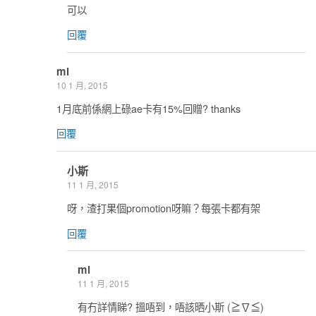
可以
回覆
mi
10 1 月, 2015
1月底前係網上碌ae卡有15%回贈? thanks
回覆
小斯
11 1 月, 2015
呀，渣打果個promotion呀嘛？每張卡都有架
回覆
mi
11 1 月, 2015
有冇詳情睇? 搵唔到，唔該晒小斯 (≧∇≦)