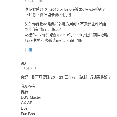
5 1 月, 2015
咁我要係31-01-2015 or before簽果d帳先有迎新?
–>唔係，係計開卡後2個月既
另外你話張ae唔係好多地方用到，有無網址可以話
到比我知”邊到用得ae”
–>無的-_- 你只能好specific咁check返個間商戶收唔
收ae咁樣>< 多數大merchant都收既
回覆
JB
4 1 月, 2015
你好 , 我下月要碌 20 – 23 萬左右 , 係味伸請呢張最好 ?
我現在有
健行
DBS Master
CX AE
Eye
Fun Bon