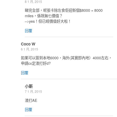
8 1 月, 2015
睇完全部，呢張卡除左食佢迎新個$8000 = 8000
miles，係咪無乜價值？
–>yes！但已經價值好大啦！
回覆
Coco W
6 1 月, 2015
如果可以簽到本地6000，海外(其實即內地）4000左右，
申請cx定渣打好d?
回覆
小斯
7 1 月, 2015
渣打AE
回覆