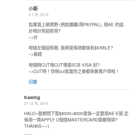
小斯
2 1 月, 2015
如果我上網買野 (例如團購/用PAYPAL), 用AE 的話
計唔計到迎新架?
–>計
咁過左個迎新期, 我再簽係咪都係有$5/MILE?
–>無錯
咁個時CUT唔CUT埋張SCB VISA 好?
–>CUT吧！你唔cut就當你之後都係舊客戶架啦！
回覆
Kawing
21 12 月, 2014
HALO~我想問下簽$8000=8000里係一定要用AE卡簽,定
係用一齊APPLY O個張MASTERCARD簽都得架?
THANKS~~:)