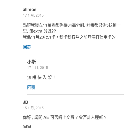
alimoe
17 1 月, 2015
點解我簽左11萬幾都係得34萬分到, 計番都只係5蚊到一
里, 無extra 分既??
我係11月20批,1卡，新卡新客戶之前無渣打信用卡的
回覆
小斯
17 1 月, 2015
無 咁 快 入 架 ！
回覆
JB
15 1 月, 2015
你好 , 請問 AE 可否網上交費 ? 會否計人迎新 ?
謝謝