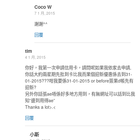
Coco W
7 1 月, 2015
謝謝^^
回覆
tim
4 1 月, 2015
你好，我第一次申請信用卡，請問呢如果我依家去申請,
你話大約兩星期先批到卡比我而果個迎新優惠係去到31-
01-2015???咁我要係31-01-2015 or before簽果d帳先有
迎新?
另外你話張ae唔係好多地方用到，有無網址可以話到比我
知”邊到用得ae”
Thanks a lot>.<
回覆
小斯