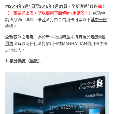
1
由
2014年9月1日至2015年1月31日
，全新客戶
透過
網上
（一定要網上呀，所以要用下面條link申請呀！）
成功申
請渣打WorldMiles卡
及
渣打白金信用卡可享以下
其中一份
禮遇。
全新客戶之定義：為於新卡批核時並未持有及於
過去6個
月內
沒有取消任何渣打信用卡或MANHATTAN信用卡主卡
之申請人。
1. 積分獎賞（里數）