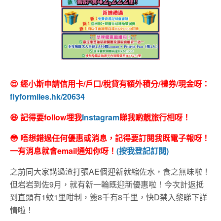
😍 經小斯申請信用卡/戶口/稅貸有額外積分/禮券/現金呀：
flyformiles.hk/20634
😆 記得要follow埋我
Instagram
睇我啲靚旅行相呀！
😳 唔想錯過任何優惠或消息，記得要訂閱我既電子報呀！
一有消息就會email通知你呀！
(按我登記訂閱)
之前同大家講過渣打張AE個迎新就縮佐水，食之無味啦！
但岩岩到佐9月，就有新一輪既迎新優惠啦！今次計返抵
到直頭有1蚊1里咁制，簽8千有8千里，快D禁入黎睇下詳
情啦！