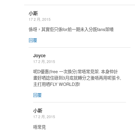
小斯
17 2 月, 2015
係呀，其實佢只係for前一期未入分既fans架喳
回覆
Joyce
17 2 月, 2015
呢D優惠(free 一次換分)常唔常見架. 本身仲計
畫好哂諗住碌到3月底就轉分之後唔再用呢張卡,
主打用哂FLY WORLD添!
回覆
小斯
17 2 月, 2015
唔常見