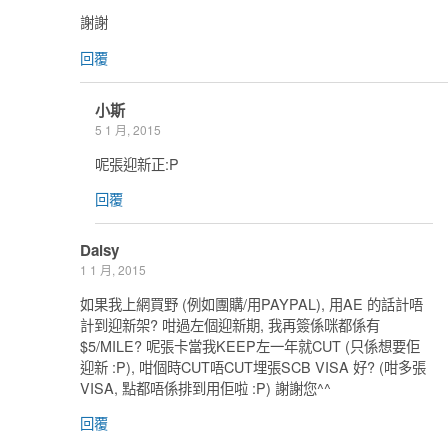
謝謝
回覆
小斯
5 1 月, 2015
呢張迎新正:P
回覆
Daisy
1 1 月, 2015
如果我上網買野 (例如團購/用PAYPAL), 用AE 的話計唔
計到迎新架? 咁過左個迎新期, 我再簽係咪都係有
$5/MILE? 呢張卡當我KEEP左一年就CUT (只係想要佢
迎新 :P), 咁個時CUT唔CUT埋張SCB VISA 好? (咁多張
VISA, 點都唔係排到用佢啦 :P) 謝謝您^^
回覆