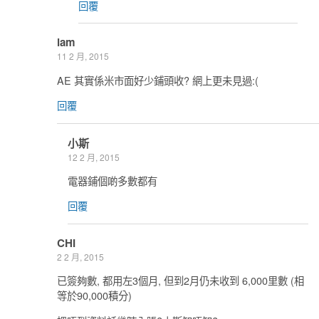
回覆
lam
11 2 月, 2015
AE 其實係米市面好少鋪頭收? 網上更未見過:(
回覆
小斯
12 2 月, 2015
電器鋪個啲多數都有
回覆
CHI
2 2 月, 2015
已簽夠數, 都用左3個月, 但到2月仍未收到 6,000里數 (相
等於90,000積分)