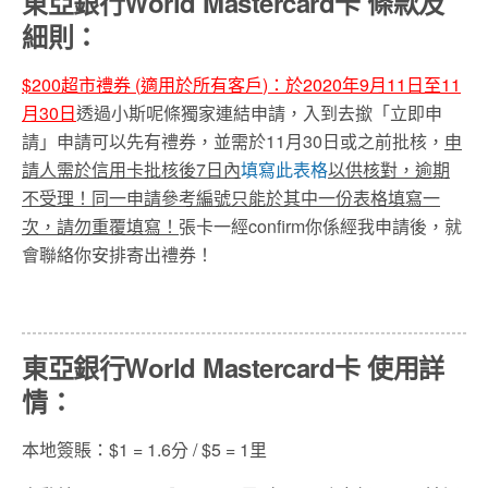
東亞銀行World Mastercard卡
條款及
細則：
$200
超市禮券
(
適用於所有客
戶
)
：於2020年9月11日至11
月30日
透過小斯呢條獨家連結申請，入到去撳「立即申
請」申請可以先有禮券，並需於11月30日或之前批核，
申
請人需於信用卡批核後
7
日
內
填寫此表格
以供核對，逾期
不受理！同一申請參考編號只能於其中一份表格填寫一
次，請勿重覆填寫！
張卡一經confirm你係經我申請後，就
會聯絡你安排寄出禮券！
東亞銀行World Mastercard卡 使用詳
情：
本地簽賬：$1 = 1.6分 / $5 = 1里