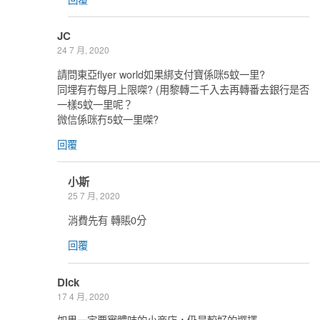
JC
24 7 月, 2020
請問東亞flyer world如果綁支付寶係咪5蚊一里?
同埋有冇每月上限㗎? (用黎轉二千入去再轉番去銀行是否
一樣5蚊一里呢？
微信係咪冇5蚊一里㗎?
回覆
小斯
25 7 月, 2020
消費先有 轉賬0分
回覆
Dick
17 4 月, 2020
如果一定要實體咭的小商店，仍是較好的選擇.