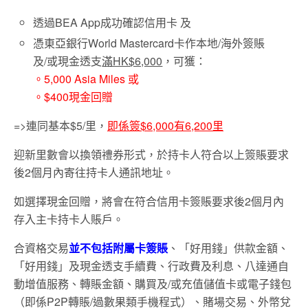
透過BEA App成功確認信用卡 及
憑東亞銀行World Mastercard卡作本地/海外簽賬
及/或現金透支
滿HK$6,000
，可獲：
。5,000 Asia Miles 或
。$400現金回贈
=>連同基本$5/里，
即係簽$6,000有6,200里
迎新里數會以換領禮券形式，於持卡人符合以上簽賬要求
後2個月內寄往持卡人通訊地址。
如選擇現金回贈，將會在符合信用卡簽賬要求後2個月內
存入主卡持卡人賬戶。
合資格交易
並不包括附屬卡簽賬
、「好用錢」供款金額、
「好用錢」及現金透支手續費、行政費及利息、八達通自
動增值服務、轉賬金額、購買及/或充值儲值卡或電子錢包
（即係P2P轉賬/過數果類手機程式）、賭場交易、外幣兌