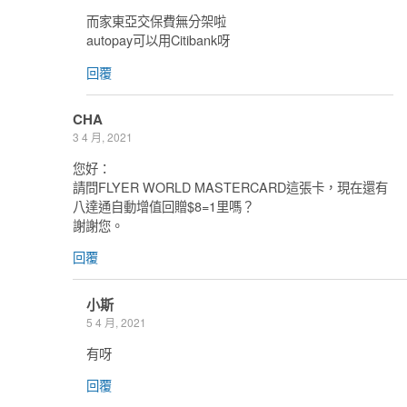
而家東亞交保費無分架啦
autopay可以用Citibank呀
回覆
CHA
3 4 月, 2021
您好：
請問FLYER WORLD MASTERCARD這張卡，現在還有
八達通自動增值回贈$8=1里嗎？
謝謝您。
回覆
小斯
5 4 月, 2021
有呀
回覆