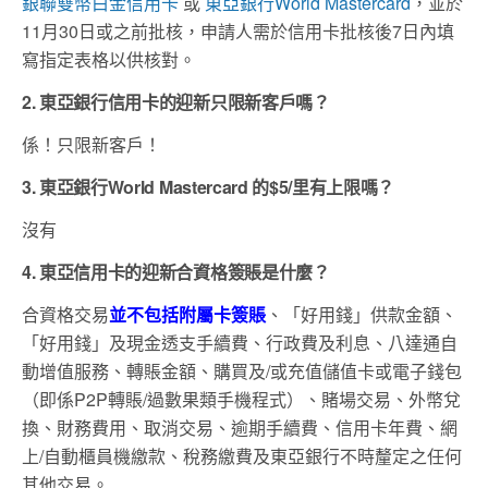
銀聯雙幣白金信用卡
或
東亞銀行World Mastercard
，並於
11月30日或之前批核，申請人需於信用卡批核後7日內填
寫指定表格以供核對。
2. 東亞銀行信用卡的迎新只限新客戶嗎？
係！只限新客戶！
3. 東亞銀行World Mastercard 的$5/里有上限嗎？
沒有
4. 東亞信用卡的迎新合資格簽賬是什麼？
合資格交易
並不包括附屬卡簽賬
、「好用錢」供款金額、
「好用錢」及現金透支手續費、行政費及利息、八達通自
動增值服務、轉賬金額、購買及/或充值儲值卡或電子錢包
（即係P2P轉賬/過數果類手機程式）、賭場交易、外幣兌
換、財務費用、取消交易、逾期手續費、信用卡年費、網
上/自動櫃員機繳款、稅務繳費及東亞銀行不時釐定之任何
其他交易。