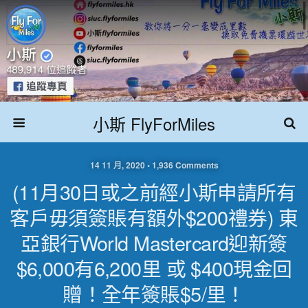
小斯 FlyForMiles
14 11 月, 2020 • 1,936 Comments
(11月30日或之前經小斯申請所有
客戶毋須簽賬有額外$200禮券) 東
亞銀行World Mastercard迎新簽
$6,000有6,200里 或 $400現金回
贈！全年簽賬$5/里！