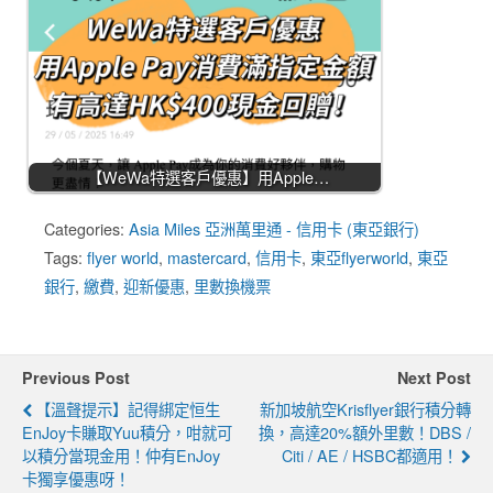
【WeWa特選客戶優惠】用Apple…
Categories:
Asia Miles 亞洲萬里通 - 信用卡 (東亞銀行)
Tags:
flyer world
,
mastercard
,
信用卡
,
東亞flyerworld
,
東亞
銀行
,
繳費
,
迎新優惠
,
里數換機票
Previous Post
Next Post
【溫聲提示】記得綁定恒生
新加坡航空Krisflyer銀行積分轉
EnJoy卡賺取yuu積分，咁就可
換，高達20%額外里數！DBS /
以積分當現金用！仲有enJoy
Citi / AE / HSBC都適用！
卡獨享優惠呀！