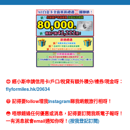
😍 經小斯申請信用卡/戶口/稅貸有額外積分/禮券/現金呀：
flyformiles.hk/20634
😆 記得要follow埋我
Instagram
睇我啲靚旅行相呀！
😳 唔想錯過任何優惠或消息，記得要訂閱我既電子報呀！
一有消息就會email通知你呀！
(按我登記訂閱)