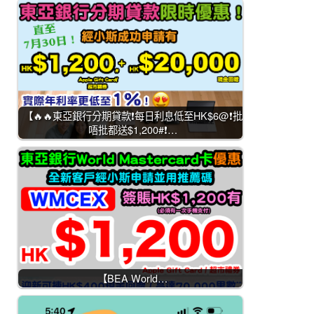
【🔥🔥東亞銀行分期貸款❗每日利息低至HK$6@❗批
唔批都送$1,200#❗…
【BEA World…