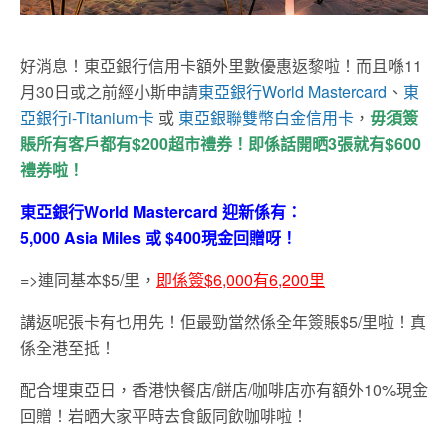
好消息！東亞銀行信用卡額外里數優惠返黎啦！而且喺11
月30日或之前經小斯申請
東亞銀行World Mastercard
、
東
亞銀行i-Titanium卡
或
東亞銀聯雙幣白金信用卡
，
毋須簽
賬所有客戶都有$200超市禮券！即係話開晒3張就有$600
禮券啦！
東亞銀行World Mastercard 迎新係有：
5,000 Asia Miles 或 $400現金回贈呀！
=>連同基本$5/里，
即係簽
$6,000
有
6,200
里
講返呢張卡有乜用先！佢最勁當然係全年簽賬$5/里啦！真
係全港至抵！
配合埋東亞日，香港快餐店/餅店/咖啡店亦有額外10%現金
回贈！岩晒大家平時去食飯同飲咖啡啦！