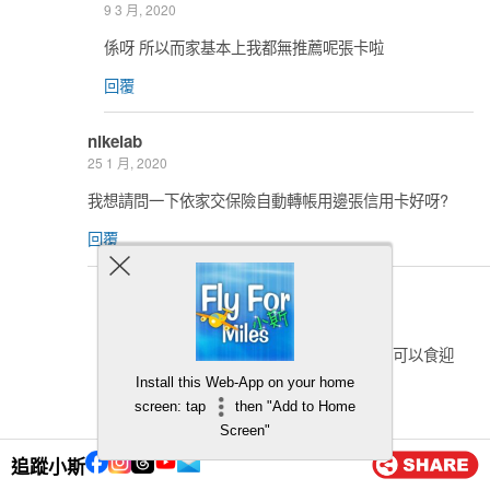
9 3 月, 2020
係呀 所以而家基本上我都無推薦呢張卡啦
回覆
nikelab
25 1 月, 2020
我想請問一下依家交保險自動轉帳用邊張信用卡好呀?
回覆
小斯
26 1 月, 2020
－ Citi Premier Miles（8蚊里但電子錢包都可以食迎
新）
Install this Web-App on your home
:
http://flyformiles.hk/2752
screen: tap
then "Add to Home
Screen"
－ 大新ANA:
https://flyformiles.hk/176/
追蹤小斯
－ 大新ONE+:
https://flyformiles.hk/6001/