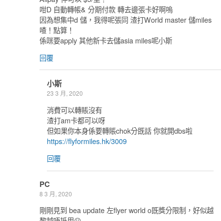
咁D 自動轉帳& 分期付款 轉去邊張卡好啊嗚
因為想集中d 儲，我得呢張同 渣打World master 儲miles
喳！點算！
係咪要apply 其他新卡去儲asia miles呢小斯
回覆
小斯
23 3 月, 2020
消費可以轉賬沒有
渣打am卡都可以呀
但如果你本身係要轉賬chok分既話 你就開dbs啦
https://flyformiles.hk/3009
回覆
PC
8 3 月, 2020
剛剛見到 bea update 左flyer world o既獎分限制，好似越
黎越唔抵用😕