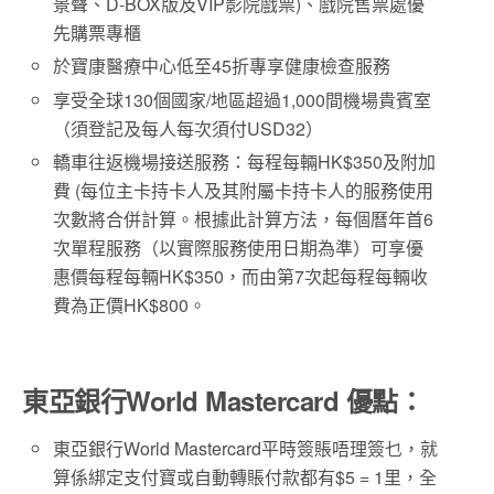
景聲、D-BOX版及VIP影院戲票)、戲院售票處優
先購票專櫃
於寶康醫療中心低至45折專享健康檢查服務
享受全球130個國家/地區超過1,000間機場貴賓室
（須登記及每人每次須付USD32）
轎車往返機場接送服務：每程每輛HK$350及附加
費 (每位主卡持卡人及其附屬卡持卡人的服務使用
次數將合併計算。根據此計算方法，每個曆年首6
次單程服務（以實際服務使用日期為準）可享優
惠價每程每輛HK$350，而由第7次起每程每輛收
費為正價HK$800。
東亞銀行World Mastercard 優點：
東亞銀行World Mastercard平時簽賬唔理簽乜，就
算係綁定支付寶或自動轉賬付款都有$5 = 1里，全