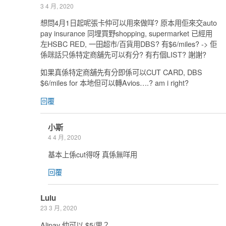
3 4 月, 2020
想問4月1日起呢張卡仲可以用來做咩? 原本用佢來交auto
pay insurance 同埋買野shopping, supermarket 已經用
左HSBC RED, 一田超市/百貨用DBS? 有$6/miles? -> 佢
係咪話只係特定商舖先可以有分? 有冇個LIST? 謝謝?
如果真係特定商舖先有分即係可以CUT CARD, DBS
$6/miles for 本地但可以轉Avios….? am i right?
回覆
小斯
4 4 月, 2020
基本上係cut得呀 真係無咩用
回覆
Lulu
23 3 月, 2020
Alipay 仲可以 $5/里？