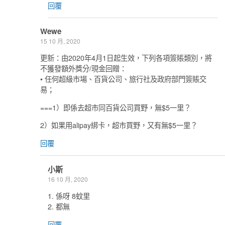
回覆
Wewe
15 10 月, 2020
更新：由2020年4月1日起生效，下列各項簽賬類別，將
不獲發額外獎分/現金回贈：
• 任何超級市場、百貨公司、旅行社及政府部門簽賬交
易；
===1）即係去超市同百貨公司買野，無$5一里？
2）如果用alipay綁卡，超市買野，又有無$5一里？
回覆
小斯
16 10 月, 2020
1. 係呀 8蚊里
2. 都無
回覆