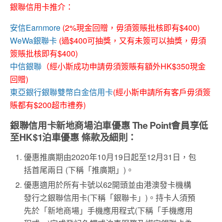
銀聯信用卡推介：
安信Earnmore
(2%現金回贈，毋須簽賬批核即有$400)
WeWa銀聯卡
(過$400可抽獎，又有未簽可以抽獎，毋須
簽賬批核即有$400)
中信銀聯
（經小斯成功申請毋須簽賬有額外HK$350現金
回贈)
東亞銀行銀聯雙幣白金信用卡
(經小斯申請所有客戶毋須簽
賬都有$200超市禮券)
銀聯信用卡新地商場泊車優惠 The Point
會員
享低
至
HK$1
泊車優惠
條款及細則：
優惠推廣期由2020年10月19日起至12月31日，包
括首尾兩日 (下稱「推廣期」)。
優惠適用於所有卡號以62開頭並由港澳發卡機構
發行之銀聯信用卡(下稱「銀聯卡」)。持卡人須預
先於「新地商場」手機應用程式(下稱「手機應用