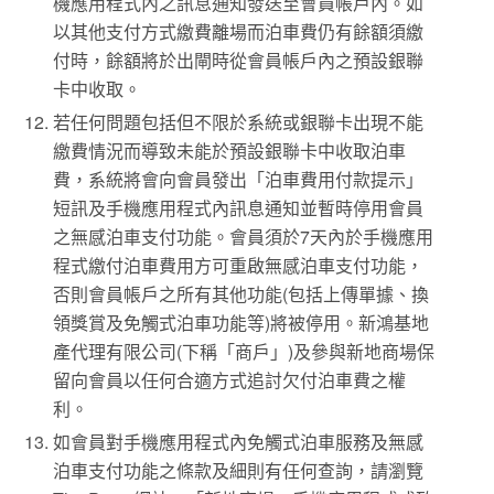
機應用程式內之訊息通知發送至會員帳戶內。如
以其他支付方式繳費離場而泊車費仍有餘額須繳
付時，餘額將於出閘時從會員帳戶內之預設銀聯
卡中收取。
若任何問題包括但不限於系統或銀聯卡出現不能
繳費情況而導致未能於預設銀聯卡中收取泊車
費，系統將會向會員發出「泊車費用付款提示」
短訊及手機應用程式內訊息通知並暫時停用會員
之無感泊車支付功能。會員須於7天內於手機應用
程式繳付泊車費用方可重啟無感泊車支付功能，
否則會員帳戶之所有其他功能(包括上傳單據、換
領獎賞及免觸式泊車功能等)將被停用。新鴻基地
產代理有限公司(下稱「商戶」)及參與新地商場保
留向會員以任何合適方式追討欠付泊車費之權
利。
如會員對手機應用程式內免觸式泊車服務及無感
泊車支付功能之條款及細則有任何查詢，請瀏覽