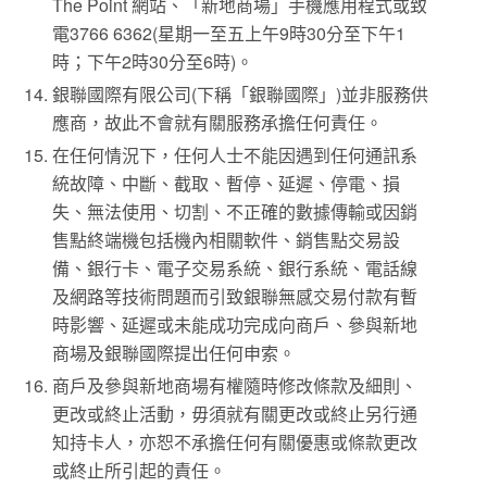
The Point 網站、「新地商場」手機應用程式或致
電3766 6362(星期一至五上午9時30分至下午1
時；下午2時30分至6時)。
銀聯國際有限公司(下稱「銀聯國際」)並非服務供
應商，故此不會就有關服務承擔任何責任。
在任何情況下，任何人士不能因遇到任何通訊系
統故障、中斷、截取、暫停、延遲、停電、損
失、無法使用、切割、不正確的數據傳輸或因銷
售點終端機包括機內相關軟件、銷售點交易設
備、銀行卡、電子交易系統、銀行系統、電話線
及網路等技術問題而引致銀聯無感交易付款有暫
時影響、延遲或未能成功完成向商戶、參與新地
商場及銀聯國際提出任何申索。
商戶及參與新地商場有權隨時修改條款及細則、
更改或終止活動，毋須就有關更改或終止另行通
知持卡人，亦恕不承擔任何有關優惠或條款更改
或終止所引起的責任。