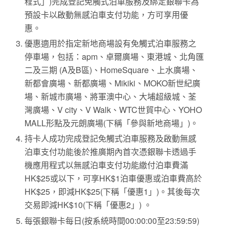
程式」)完成登記免觸式泊車服務及綁定銀聯卡為
預設卡以啟動無感泊車支付功能，方可享用優
惠。
優惠適用於指定新地商場設有免觸式泊車服務之
停車場，包括：apm、卓爾廣場、東港城、北角匯
二及三期 (A及B區)、HomeSquare、上水廣場、
新都會廣場、新都廣場、Mikiki、MOKO新世紀廣
場、新城市廣場、將軍澳中心、大埔超級城、荃
灣廣場、V city、V Walk、WTC世貿中心、YOHO
MALL形點及元朗廣場(下稱「參與新地商場」)。
持卡人成功完成登記免觸式泊車服務及啟動無感
泊車支付功能後於推廣期內首次憑銀聯卡透過手
機應用程式以無感泊車支付功能繳付泊車費滿
HK$25或以下，可享HK$1泊車優惠或泊車費高於
HK$25，即減HK$25(下稱「優惠1」)。其後每次
交易即減HK$10(下稱「優惠2」) 。
每張銀聯卡每日(按系統時間00:00:00至23:59:59)