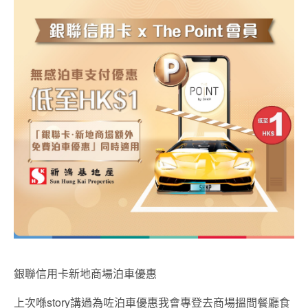
銀聯信用卡新地商場泊車優惠
上次喺story講過為咗泊車優惠我會專登去商場搵間餐廳食