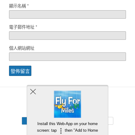
顯示名稱
*
電子郵件地址
*
個人網站網址
Back to top
Mobile
Desktop
Install this Web-App on your home
screen: tap
then "Add to Home