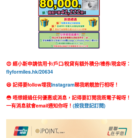
😍 經小斯申請信用卡/戶口/稅貸有額外積分/禮券/現金呀：
flyformiles.hk/20634
😆 記得要follow埋我
Instagram
睇我啲靚旅行相呀！
😳 唔想錯過任何優惠或消息，記得要訂閱我既電子報呀！
一有消息就會email通知你呀！
(按我登記訂閱)