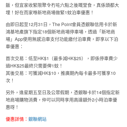
飯，但宜家收緊限聚令冇咗六點之後嘅堂食，真係頭都大
埋！好在而家喺新地商場做緊1蚊泊車優惠！
由即日起至
12
月
31
日，
The Point
會員憑銀聯信用卡於新
鴻基地產旗下指定
18
個新地商場停車場，透過「新地商
場」
App
使用無感泊車支付功能繳付泊車費，即享以下泊
車優惠：
首次交易：低至
HK$1
（最多減
HK$25
），即係停車費少
過HK$25最終只需要俾1蚊！
其後交易：可獲減
HK$10
，推廣期內每卡最多可獲享
10
次！
另外，逢星期五至日及公眾假期，憑銀聯卡於
14
個指定新
地商場購物消費，仲可以同時享用高達額外
2
小時泊車優
惠呀！
優惠詳情：
銀聯網站