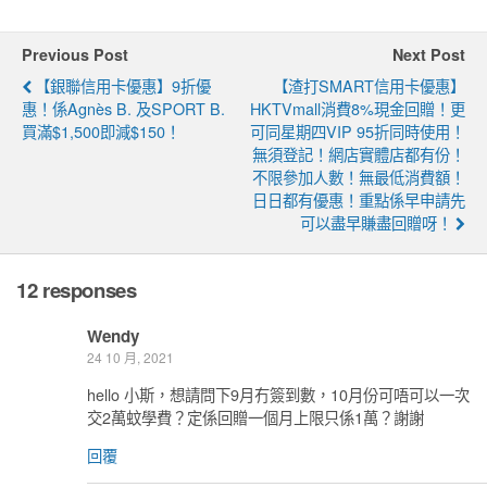
Previous Post
Next Post
【銀聯信用卡優惠】9折優
【渣打SMART信用卡優惠】
惠！係agnès B. 及SPORT B.
HKTVmall消費8%現金回贈！更
買滿$1,500即減$150！
可同星期四VIP 95折同時使用！
無須登記！網店實體店都有份！
不限參加人數！無最低消費額！
日日都有優惠！重點係早申請先
可以盡早賺盡回贈呀！
12 responses
Wendy
24 10 月, 2021
hello 小斯，想請問下9月冇簽到數，10月份可唔可以一次
交2萬蚊學費？定係回贈一個月上限只係1萬？謝謝
回覆