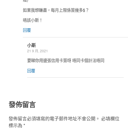
如果我想賺盡，每月上限係簽幾多$？
唔該小斯！
回覆
小斯
21 9 月, 2021
要睇你用邊張信用卡簽呀 唔同卡個計法唔同
回覆
發佈留言
發佈留言必須填寫的電子郵件地址不會公開。
必填欄位
標示為
*