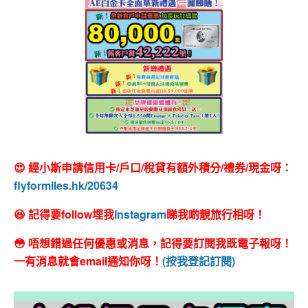
😍 經小斯申請信用卡/戶口/稅貸有額外積分/禮券/現金呀：
flyformiles.hk/20634
😆 記得要follow埋我
Instagram
睇我啲靚旅行相呀！
😳 唔想錯過任何優惠或消息，記得要訂閱我既電子報呀！
一有消息就會email通知你呀！
(按我登記訂閱)