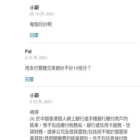
小斯
25 10 月, 2021
每個月計啊
回覆
Fai
4 10 月, 2021
用支付寶繳交差餉計不計10倍分？
回覆
小斯
5 10 月, 2021
唔得
(ii) 於中銀香港個人網上銀行或手機銀行繳付商戶的
賬單，惟不包括繳付稅務局、銀行或信用卡服務、信
貸財務、證券公司及借貸還款(包括但不限於償還保
單貸款)等相關繳費的賬單類別，亦不包括直接付款