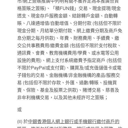
市/網上簽賬推廣中列明有關不獲界定為本推廣合資
格簽賬之簽賬)、「積FUN錢」交易、現金提現/現金
透支、現金存戶服務金額、結餘轉戶金額、自動轉
賬、八達通增值/自動增值、分期付款 (包括但不限於
現金分期、月結單分期付款、網上繳費分期及商戶免
息分期之每月供款)、年費、財務費用、手續費、繳
交公共事務費用/繳費金額 (包括但不限於支付稅款、
通訊費、會費、教育機構費用/學費、或水電等公用
設施的費用)、網上支付系統繳費予指定商戶 (包括但
不限於PayPal或支付寶)、購買及/或充值儲值卡或電
子錢包的交易、金融機構/非金融機構的產品/服務交
易 (包括但不限於存款、外匯、過數/轉賬、投機買
賣、保險、基金及股票之供款)、賭博交易、慈善及
非牟利機構交易，以及其他未經許可之簽賬；
或
(ii) 於
中銀香港個人網上銀行或手機銀行繳付商戶的