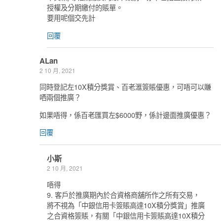
授權及分期繳付的賬單。
要用呢個交先計
回覆
ALan
2 10 月, 2021
同時登記左10X積分獎賞、百老滙簽賬優惠，可唔可以賺
哂兩個推廣？
如果唔得，係百老匯買左$6000野，係計邊面推廣優惠？
回覆
小斯
2 10 月, 2021
唔得
9. 客戶於推廣期內於合資格商舖所作之所有交易，
將不視為「中銀信用卡簽賬高達10X積分獎賞」推廣
之合資格簽賬，有關「中銀信用卡簽賬高達10X積分