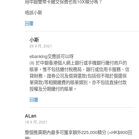
用中銀雙幣卡繳交保費也有10X積分嗎？
唔該小斯
回覆
小斯
26 9 月, 2021
ebanking交應該可以呀
(ii) 於中銀香港個人網上銀行或手機銀行繳付商戶的
賬單，惟不包括繳付稅務局、銀行或信用卡服務、信
貸財務、證券公司及借貸還款(包括但不限於償還保
單貸款)等相關繳費的賬單類別，亦不包括直接付款
授權及分期繳付的賬單。
回覆
ALan
18 9 月, 2021
整個推廣期內最多可獲享額外225,000積分 (=HK$900回
贈)