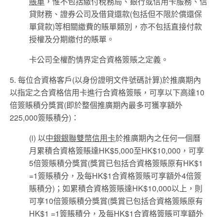
賬單
，惟不包括繳付稅務局、銀行或信用卡服務、信
貸財務、證券公司及借貸還款(包括但不限於償還保
單貸款)等相關繳費的賬單類別，亦不包括直接付款
授權及分期繳付的賬單。
卡公司全權酌情界定合資格簽賬之定義。
5. 每位合資格客戶(以身份證明文件號碼計算)於推廣期內
以指定之合資格信用卡進行合資格簽賬，可享以下高達10
倍簽賬積分獎賞(即於整個推廣期內最多可獲享額外
225,000簽賬積分)：
(i) 以
中銀銀聯雙幣信用卡
於推廣期內之任何一個曆
月累積合資格簽賬達HK$5,000至HK$10,000，可享
5倍簽賬積分獎賞(獎賞已包括合資格簽賬原有HK$1
=1簽賬積分，及每HK$1合資格簽賬可享額外4倍簽
賬積分)；如累積合資格簽賬達HK$10,000以上，則
可享10倍簽賬積分獎賞(獎賞已包括合資格簽賬原有
HK$1 =1簽賬積分，及每HK$1合資格簽賬可享額外