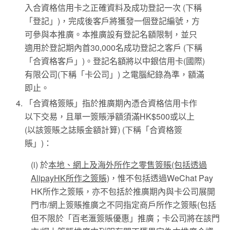
入合資格信用卡之正確資料及成功登記一次 (下稱
「登記」)，完成後客戶將獲發一個登記編號，方
可參與本推廣。本推廣設有登記名額限制，並只
適用於登記期內首30,000名成功登記之客戶 (下稱
「合資格客戶」)。登記名額將以中銀信用卡(國際)
有限公司(下稱「卡公司」) 之電腦紀錄為準，額滿
即止。
「合資格簽賬」指於推廣期內憑合資格信用卡作
以下交易，且單一簽賬淨額須滿HK$500或以上
(以該簽賬之誌賬金額計算) (下稱「合資格簽
賬」)：
(i) 於
本地、網上及海外所作之零售簽賬(包括透過
AlipayHK所作之簽賬)
，惟不包括透過WeChat Pay
HK所作之簽賬，亦不包括於推廣期內與卡公司展開
門市/網上簽賬推廣之不同指定商戶所作之簽賬(包括
但不限於「百老滙簽賬優惠」推廣；卡公司將在該門