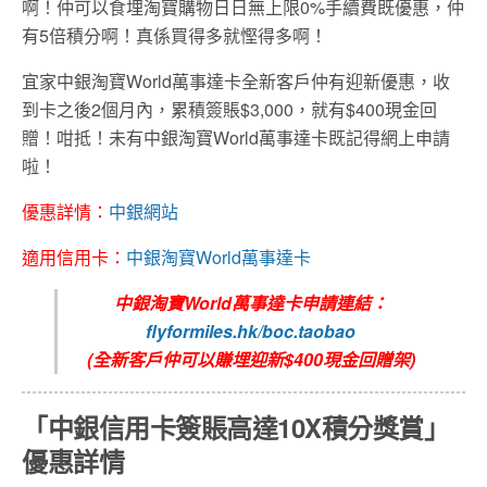
啊！仲可以食埋淘寶購物日日無上限0%手續費既優惠，仲
有5倍積分啊！真係買得多就慳得多啊！
宜家中銀淘寶World萬事達卡全新客戶仲有迎新優惠，收
到卡之後2個月內，累積簽賬$3,000，就有$400現金回
贈！咁抵！未有中銀淘寶World萬事達卡既記得網上申請
啦！
優惠詳情：
中銀網站
適用信用卡：
中銀淘寶World萬事達卡
中銀淘寶World萬事達卡申請連結：
flyformiles.hk/boc.taobao
(全新客戶仲可以賺埋迎新$400現金回贈架)
「中銀信用卡簽賬高達10X積分獎賞」
優惠詳情