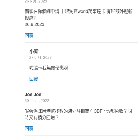
26 6 月, 2023
而家在你個網申請 中銀淘寶world萬事達卡 有咩額外迎新
優惠?
26.6.2023
回覆
小斯
27 6 月, 2023
呢張卡我無做優惠呀
回覆
Joe Joe
30 11 月, 2022
呢張係咪用港幣找數的海外註冊商户CBF 1%都免收？同
時又有積分回贈？
回覆