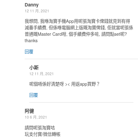
Danny
12 11 月, 2021
我想問, 我喺淘寶手機App用呢張淘寶卡俾錢就見到有得
減番手續費, 但係喺電腦網上版嘅淘寶俾錢, 佢就當呢張係
普通嘅Master Card咁, 個手續費仲多咗, 請問點set呢?
thanks
回覆
小斯
12 11 月, 2021
呢個唔係好清楚呀 >< 用返app買野？
回覆
阿健
10 6 月, 2021
請問呢張淘寶咭
玩支付寶/微信轉帳