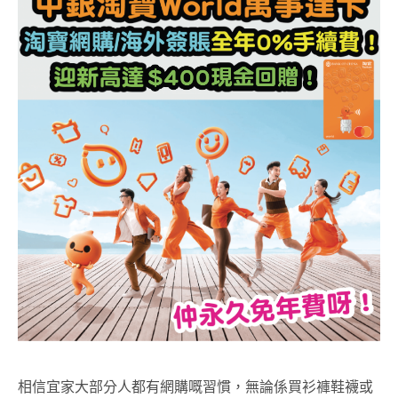
相信宜家大部分人都有網購嘅習慣，無論係買衫褲鞋襪或