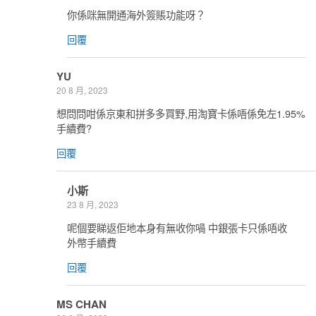
你係咪無開通海外簽賬功能呀？
回覆
YU
20 8 月, 2023
想問問咁係京東和拼多多買野,用淘寶卡係唔係免左1.95%
手續費?
回覆
小斯
23 8 月, 2023
呢個要睇返佢地本身有無收你喎 中銀張卡只係唔收
外幣手續費
回覆
MS CHAN