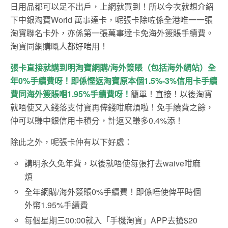
日用品都可以足不出戶，上網就買到！所以今次就想介紹
下中銀淘寶World 萬事達卡，呢張卡除咗係全港唯一一張
淘寶聯名卡外，亦係第一張萬事達卡免海外簽賬手續費。
淘寶同網購嘅人都好啱用！
張卡直接就講到明淘寶網購
/
海外簽賬（包括海外網站）全
年
0%
手續費呀！即係慳返淘寶原本個
1.5%-3%
信用卡手續
費同海外簽賬
嗰
1.95%
手續費呀！
簡單！直接！以後淘寶
就唔使又入錢落支付寶再俾錢咁麻煩啦！免手續費之餘，
仲可以賺中銀信用卡積分，計返又賺多0.4%添！
除此之外，呢張卡仲有以下好處：
講明永久免年費，以後就唔使每張打去waive咁麻
煩
全年網購/海外簽賬0%手續費！即係唔使俾平時個
外幣1.95%手續費
每個星期三00:00就入「手機淘寶」APP去搶$20