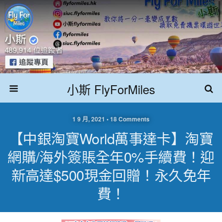
小斯 FlyForMiles
1 9 月, 2021 • 18 Comments
【中銀淘寶World萬事達卡】淘寶
網購/海外簽賬全年0%手續費！迎
新高達$500現金回贈！永久免年
費！