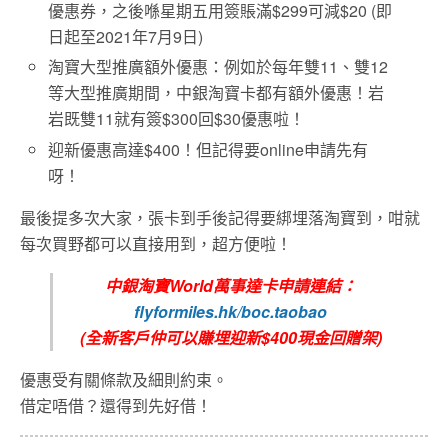
優惠券，之後喺星期五用簽賬滿$299可減$20 (即
日起至2021年7月9日)
淘寶大型推廣額外優惠：例如於每年雙11、雙12
等大型推廣期間，中銀淘寶卡都有額外優惠！岩
岩既雙11就有簽$300回$30優惠啦！
迎新優惠高達$400！但記得要online申請先有
呀！
最後提多次大家，張卡到手後記得要綁埋落淘寶到，咁就
每次買野都可以直接用到，超方便啦！
中銀淘寶World萬事達卡申請連結：
flyformiles.hk/boc.taobao
(全新客戶仲可以賺埋迎新$400現金回贈架)
優惠受有關條款及細則約束。
借定唔借？還得到先好借！