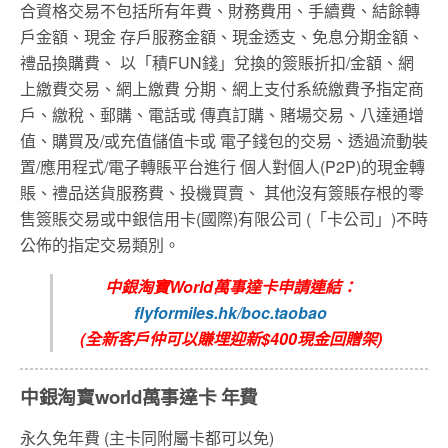
合資格交易不包括所有年費、財務費用、手續費、結餘轉
戶金額、現金 存戶服務金額、現金透支、免息分期金額、
禮品換購費、 以「積FUN錢」兌換的簽賬折扣/金額、網
上繳費交易、網上繳費 分期、網上支付系統繳費予指定商
戶、繳稅、郵購、電話或 傳真訂購、賭場交易、八達通增
值、購買及/或充值儲值卡或 電子錢包的交易、透過流動裝
置/應用程式/電子轉賬平台進行 個人對個人(P2P)的現金轉
賬、禮品送貨服務費、投機買賣、 其他沒有簽賬存根的零
售簽賬交易或中銀信用卡(國際)有限公司 (「卡公司」)不時
公佈的指定交易類別。
中銀淘寶World萬事達卡申請連結：
flyformiles.hk/boc.taobao
(全新客戶仲可以賺埋迎新$400現金回贈架)
中銀淘寶world萬事達卡 年費
永久免年費 (主卡同附屬卡都可以免)