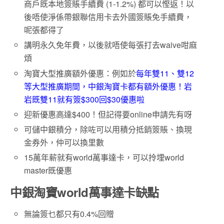
商戶既本地簽賬手續費 (1-1.2%) 都可以慳返！以
後唔使淨係帶銀聯信用卡去外國簽賬免手續費，
呢張都得了
講明永久免年費，以後就唔使每張打去waive咁麻
煩
淘寶大型推廣額外優惠：例如於
每年雙11、雙12
等大型推廣期間，中銀淘寶卡都有額外優惠！岩
岩既雙11就有簽$300回$30優惠啦
迎新優惠高達$400！但記得要online申請先有呀
可儲中銀積分，除咗可以用積分抵銷簽賬、換現
金券外，仲可以換里數
15萬年薪就有world萬事達卡，可以拎埋world
master既優惠
中銀淘寶world萬事達卡缺點
無論簽乜都只有0.4%回贈