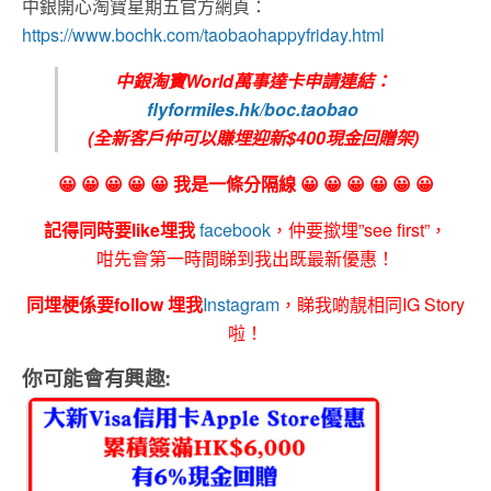
中銀開心淘寶星期五官方網頁：
https://www.bochk.com/taobaohappyfriday.html
中銀淘寶World萬事達卡申請連結：
flyformiles.hk/boc.taobao
(全新客戶仲可以賺埋迎新$400現金回贈架)
😀 😀 😀 😀 😀 我是一條分隔線 😀 😀 😀 😀 😀 😀
記得同時要like埋我
facebook
，仲要撳埋”see first”，
咁先會第一時間睇到我出既最新優惠！
同埋梗係要follow 埋我
Instagram
，睇我啲靚相同IG Story
啦！
你可能會有興趣: