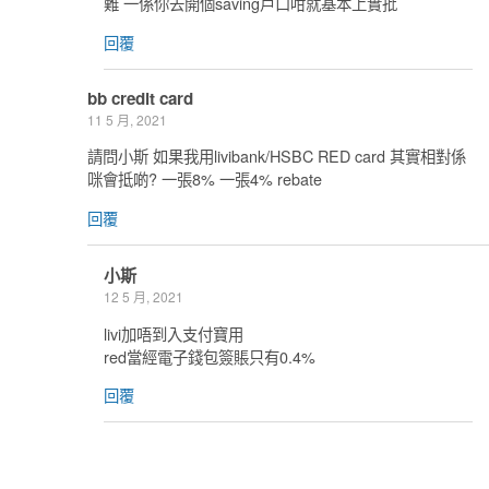
難 一係你去開個saving戶口咁就基本上實批
回覆
bb credit card
11 5 月, 2021
請問小斯 如果我用livibank/HSBC RED card 其實相對係
咪會抵啲? 一張8% 一張4% rebate
回覆
小斯
12 5 月, 2021
livi加唔到入支付寶用
red當經電子錢包簽賬只有0.4%
回覆