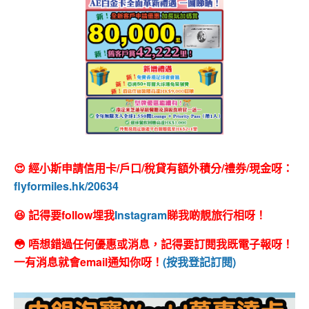
😍 經小斯申請信用卡/戶口/稅貸有額外積分/禮券/現金呀：
flyformiles.hk/20634
😆 記得要follow埋我
Instagram
睇我啲靚旅行相呀！
😳 唔想錯過任何優惠或消息，記得要訂閱我既電子報呀！
一有消息就會email通知你呀！
(按我登記訂閱)