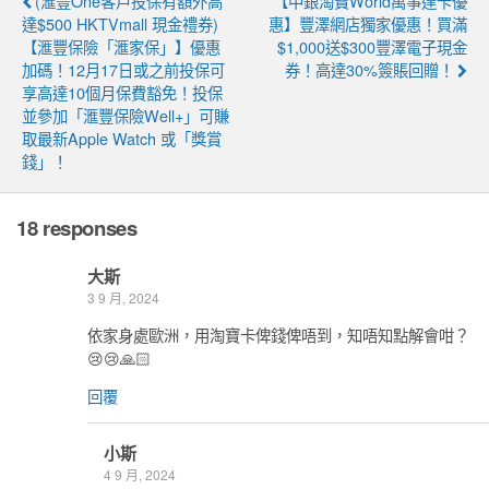
(滙豐One客戶投保有額外高
【中銀淘寶World萬事達卡優
達$500 HKTVmall 現金禮券)
惠】豐澤網店獨家優惠！買滿
【滙豐保險「滙家保」】優惠
$1,000送$300豐澤電子現金
加碼！12月17日或之前投保可
券！高達30%簽賬回贈！
享高達10個月保費豁免！投保
並參加「滙豐保險Well+」可賺
取最新Apple Watch 或「獎賞
錢」！
18 responses
大斯
3 9 月, 2024
依家身處歐洲，用淘寶卡俾錢俾唔到，知唔知點解會咁？
😢😢🙏🏻
回覆
小斯
4 9 月, 2024