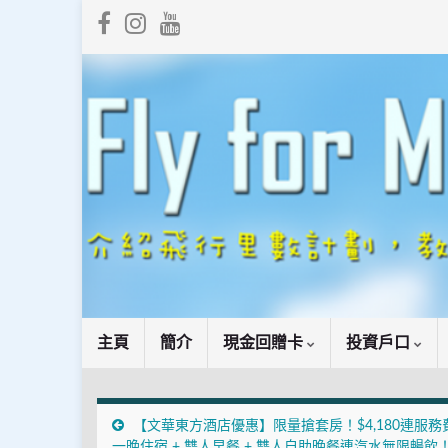
主頁
簡介
現金回贈卡
投資戶口
【文華東方酒店優惠】限量搶套房！$4,180連服務
一晚住宿 + 雙人早餐 + 雙人自助晚餐連汽水無限暢飲