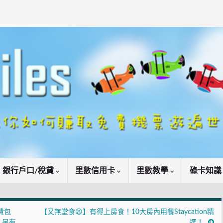
銀行戶口/稅貸
里數信用卡
里數教學
碌卡知
費包
【又無堂食😫】有得上房食！10大房內用餐Staycation精
！另有
選！