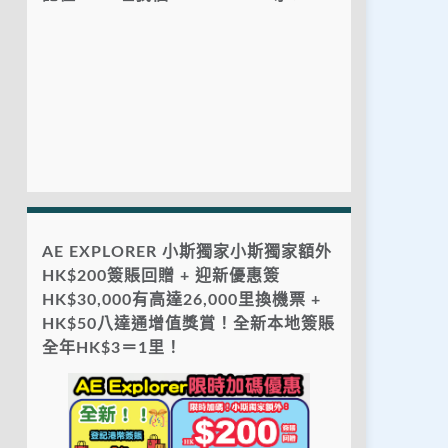
AE EXPLORER 小斯獨家小斯獨家額外
HK$200簽賬回贈 + 迎新優惠簽
HK$30,000有高達26,000里換機票 +
HK$50八達通增值獎賞！全新本地簽賬
全年HK$3＝1里！