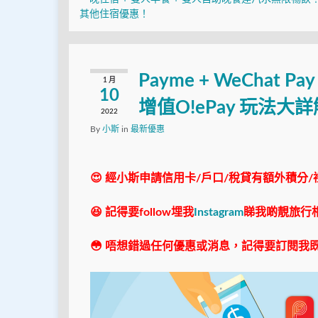
其他住宿優惠！
Payme + WeChat 
1 月
10
增值O!ePay 玩法大
2022
By
小斯
in
最新優惠
😍 經小斯申請信用卡/戶口/稅貸有額外積分/
😆 記得要follow埋我
Instagram
睇我啲靚旅行
😳 唔想錯過任何優惠或消息，記得要訂閱我既