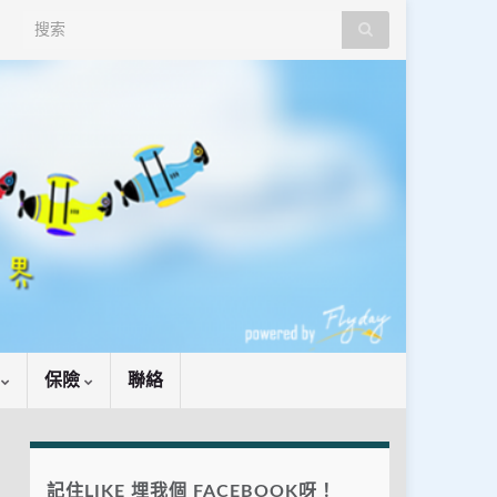
Search for:
識
保險
聯絡
記住LIKE 埋我個 FACEBOOK呀！