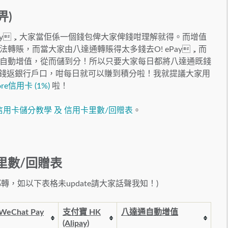
畀)
Pay，大家當佢係一個錢包俾大家俾錢咁理解就得。而增值
轉賬，而當大家由八達通轉賬得太多錢去O! ePay，而
自動增值，從而儲到分！所以只要大家每日都將八達通既錢
轉返啲錢返銀行戶口，咁每日就可以賺到積分啦！我就提議大家用
re信用卡 (1%)
啦！
) 信用卡儲分教學 及 信用卡里數/回贈表
。
里數/回贈表
都轉，如以下表格未update請大家話聲我知！)
WeChat Pay
支付寶 HK
八達通自動增值
(Alipay)