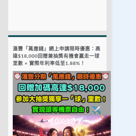
滙豐「萬應錢」網上申請限時優惠：高
達$18,000回贈兼抽獎有機會贏走一球
里數 + 實際年利率低至1.88%！