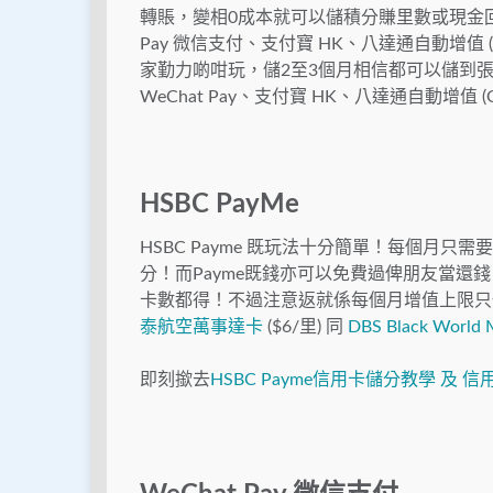
轉賬，變相0成本就可以儲積分賺里數或現金回贈
Pay 微信支付、支付寶 HK、八達通自動增值 
家勤力啲咁玩，儲2至3個月相信都可以儲到張機
WeChat Pay、支付寶 HK、八達通自動增值 (
HSBC PayMe
HSBC Payme 既玩法十分簡單！每個月只
分！而Payme既錢亦可以免費過俾朋友當還
卡數都得！不過注意返就係每個月增值上限只係得
泰航空萬事達卡
($6/里) 同
DBS Black World 
即刻撳去
HSBC Payme信用卡儲分教學 及 