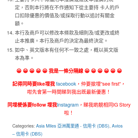
定，否則本行將在不作通知下從主要持 卡人的戶
口扣除優惠的價值及/或採取行動以追討有關金
額。
本行及商戶可以修改本條款及細則及/或更改或終
止本推廣。本行及商戶的決定為最終決定。
如中、英文版本有任何不一致之處，概以英文版
本為準。
😀 😀 😀 😀 😀 我是一條分隔線 😀 😀 😀 😀 😀 😀
記得同時要like埋我
facebook
，仲要撳埋”see first”，
咁先會第一時間睇到我出既最新優惠！
同埋梗係要follow 埋我
Instagram
，睇我啲靚相同IG Story
啦！
Categories:
Asia Miles 亞洲萬里通 - 信用卡 (DBS)
,
Avios
– 信用卡 (DBS)