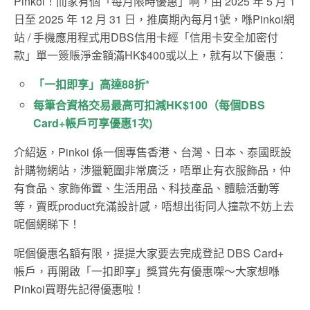
Pinkoi！而家有個「每月限時優惠」啊，由 2025 年 5 月 1
日至 2025 年 12 月 31 日，推廣期內每月1號，喺Pinkoi網
站 / 手機應用程式用DBS信用卡經「信用卡安全加密付
款」單一簽賬淨金額滿HK$400或以上，就有以下優惠：
「一扣即享」高達88折*
每筆合資格交易最高可扣減HK$100（每個DBS
Card+帳戶可享優惠1次)
介紹返，Pinkoi 係一個專售香港、台灣、日本、泰國既設
計購物網站，涉獵範圍非常廣泛，唔單止有衣服飾品，仲
有食品、家飾佈置、生活用品、科技產品、體驗活動等
等，賣既product充滿設計感，唔想出街同人撞款不妨上去
呢個網睇下！
呢個優惠名額有限，提提大家要去完成登記 DBS Card+
帳戶，再開啟「一扣即享」獎賞先有優惠㗎～大家想喺
Pinkoi買嘢先記得優惠啦！