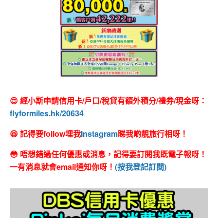
😍 經小斯申請信用卡/戶口/稅貸有額外積分/禮券/現金呀：
flyformiles.hk/20634
😆 記得要follow埋我
Instagram
睇我啲靚旅行相呀！
😳 唔想錯過任何優惠或消息，記得要訂閱我既電子報呀！
一有消息就會email通知你呀！
(按我登記訂閱)