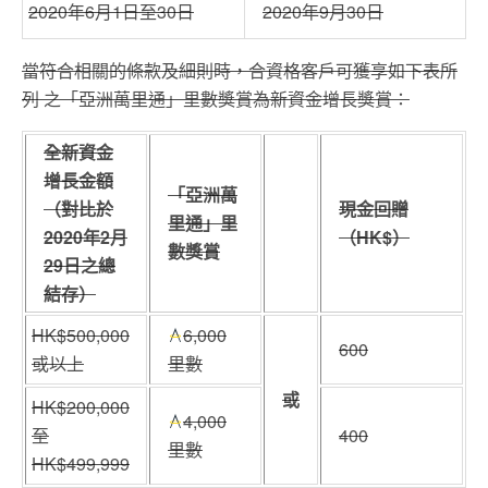
2020年6月1日至30日
2020年9月30日
當符合相關的條款及細則時，合資格客戶可獲享如下表所
列 之「亞洲萬里通」里數獎賞為新資金增長獎賞：
全新資金
增長金額
「亞洲萬
（對比於
現金回贈
里通」里
2020年2月
（HK$）
數獎賞
29日之總
結存）
HK$500,000
6,000
600
或以上
里數
或
HK$200,000
4,000
至
400
里數
HK$499,999