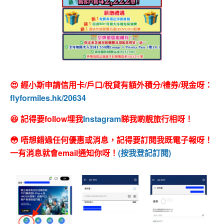
😍 經小斯申請信用卡/戶口/稅貸有額外積分/禮券/現金呀：
flyformiles.hk/20634
😆 記得要follow埋我
Instagram
睇我啲靚旅行相呀！
😳 唔想錯過任何優惠或消息，記得要訂閱我既電子報呀！
一有消息就會email通知你呀！
(按我登記訂閱)