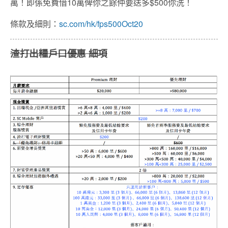
萬！即係免費借10萬俾你之餘仲要送多$500你洗！
條款及細則：
sc.com/hk/fps500Oct20
渣打出糧戶口優惠 細項