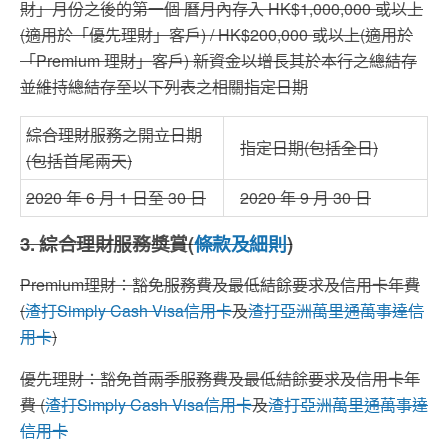
財」月份之後的第一個 曆月內存入 HK$1,000,000 或以上
(適用於「優先理財」客戶) / HK$200,000 或以上(適用於
「Premium 理財」客戶) 新資金以增長其於本行之總結存
並維持總結存至以下列表之相關指定日期
綜合理財服務之開立日期
指定日期(包括全日)
(包括首尾兩天)
2020 年 6 月 1 日至 30 日
2020 年 9 月 30 日
3. 綜合理財服務獎賞(
條款及細則
)
Premium理財：豁免服務費及最低結餘要求及信用卡年費
(
渣打
Simply Cash Visa
信用卡
及
渣打亞洲萬里通萬事達信
用卡
)
優先理財：豁免首兩季服務費及最低結餘要求及信用卡年
費 (
渣打
Simply Cash Visa
信用卡
及
渣打亞洲萬里通萬事達
信用卡