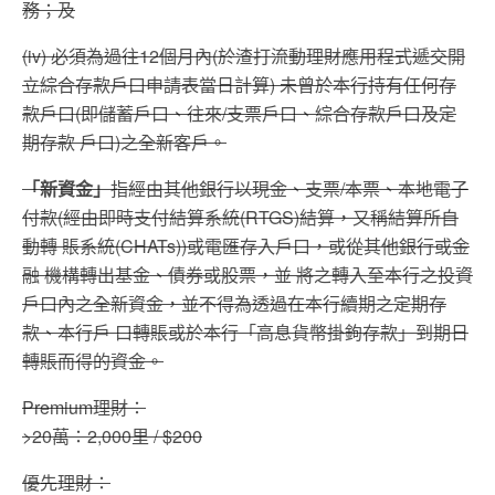
務；及
(iv) 必須為過往12個月內(於渣打流動理財應用程式遞交開
立綜合存款戶口申請表當日計算) 未曾於本行持有任何存
款戶口(即儲蓄戶口、往來/支票戶口、綜合存款戶口及定
期存款 戶口)之全新客戶。
「新資金」
指經由其他銀行以現金、支票/本票、本地電子
付款(經由即時支付結算系統(RTGS)結算，又稱結算所自
動轉 賬系統(CHATs))或電匯存入戶口，或從其他銀行或金
融 機構轉出基金、債券或股票，並 將之轉入至本行之投資
戶口內之全新資金，並不得為透過在本行續期之定期存
款、本行戶 口轉賬或於本行「高息貨幣掛鉤存款」到期日
轉賬而得的資金。
Premium理財：
>20萬：2,000里 / $200
優先理財：