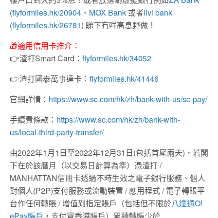
(
flyformiles.hk/20904
、
MOX Bank
或者
livi bank
(
flyformiles.hk/26781
) 睇下有咩高息野做！
🎁
適用信用卡推介：
👉
渣打Smart Card：
flyformiles.hk/34052
👉
渣打國泰萬事達卡：
flyformiles.hk/41446
官網詳情：
https://www.sc.com/hk/zh/bank-with-us/sc-pay/
手續費條款：
https://www.sc.com/hk/zh/bank-with-
us/local-third-party-transfer/
由2022年1月1日至2022年12月31日(包括首尾兩天)，若閣
下在於該曆月（以交易日計算為準）憑渣打 /
MANHATTAN信用卡透過不時生效之電子銀行服務、個人
對個人(P2P)支付服務或流動裝置 / 應用程式 / 電子轉賬平
台作任何轉賬 / 增值到指定賬戶（包括但不限於
八達通O!
ePay賬戶
，支付寶香港賬戶）累積轉賬少於