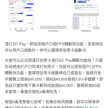
渣打SC Pay，即係佢個戶口個FPS轉數快功能，宜家除咗
可以用戶口過數外，仲可以選擇用信用卡過數
🧐
大家可以正式用渣打信用卡渣打SC Pay轉數功能啦！只要
你有晒渣打戶口同渣打信用卡，你就可以用佢個戶口FPS
轉數快功能，選擇用信用卡過數俾自己或朋友，每個月免
手續費上限係$40,000！過咗$40,000會收3.5%手續費！即
係話只要你喺下期卡數到找返個$40,000，變相就係$0成
本套現，果個月借咗4萬俾你洗！
咁個4萬用黎做乜好呢！如果你有供開樓，就可以隊落供
樓戶口到大約3%息！或者放落啲虛擬銀行例如
ZA Bank