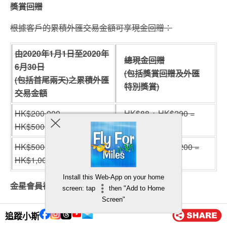
獎賞回贈
根據客戶的累積外匯交易金額可享現金回贈：
由
2020
年
1
月
1
日至
2020
年
總現金回贈
6
月
30
日
(
包括獎賞回贈及外匯
(
包括首尾兩天
)
之累積外匯
特別獎賞
)
交易金額
HK$200,000 –
HK$88 + HK$200 =
HK$500,000以下
HK$288
HK$500,000 –
HK$138 + HK$200 =
HK$1,000,000以下
HK$338
Install this Web-App on your home
金星會員禮遇
screen: tap
then "Add to Home
Screen"
客戶為金星會員(如外匯會員計劃所示)可享更高現金回
追蹤小斯
贈：