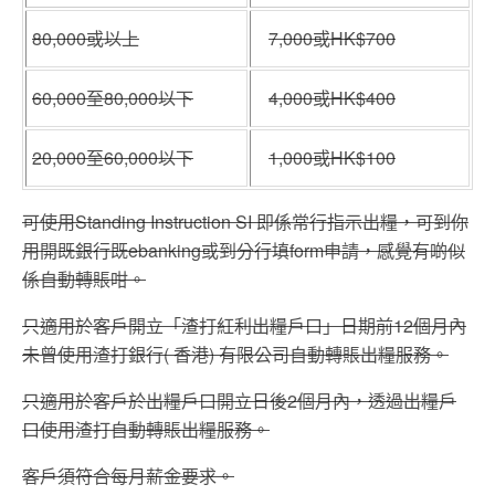
80,000或以上
7,000或HK$700
60,000至80,000以下
4,000或HK$400
20,000至60,000以下
1,000或HK$100
可使用Standing Instruction SI 即係常行指示出糧，可到你
用開既銀行既ebanking或到分行填form申請，感覺有啲似
係自動轉賬咁。
只適用於客戶開立「渣打紅利出糧戶口」日期前12個月內
未曾使用渣打銀行( 香港) 有限公司自動轉賬出糧服務。
只適用於客戶於出糧戶口開立日後2個月內，透過出糧戶
口使用渣打自動轉賬出糧服務。
客戶須符合每月薪金要求。