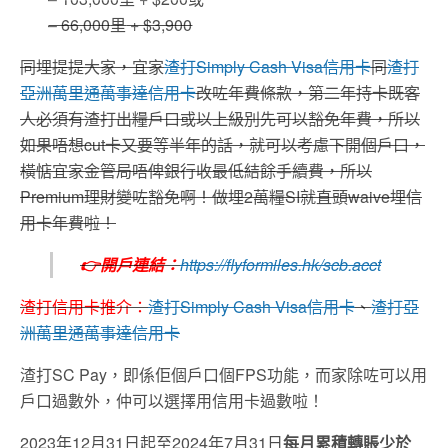
– 66,000
里
+ $3,900
同埋提提大家，宜家
渣打
Simply Cash Visa
信用卡
同
渣打
亞洲萬里通萬事達信用卡
改咗年費條款，第二年持卡既客
人必須有渣打出糧戶口或以上級別先可以豁免年費，所以
如果唔想
cut
卡又要等半年的話，就可以考慮下開個戶口，
橫惦宜家金管局唔俾銀行收最低結餘手續費，所以
Premium
理財變咗豁免啊！做埋2萬糧SI就直頭waive埋信
用卡年費啦！
👉開戶連結：
https://flyformiles.hk/scb.acct
渣打信用卡推介：
渣打
Simply Cash Visa
信用卡
、
渣打亞
洲萬里通萬事達信用卡
渣打SC Pay，即係佢個戶口個FPS功能，而家除咗可以用
戶口過數外，仲可以選擇用信用卡過數啦！
2023年12月31日起至2024年7月31日
每月累積轉賬少於