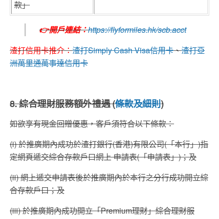
款」
👉開戶連結：
https://flyformiles.hk/scb.acct
渣打信用卡推介：
渣打
Simply Cash Visa
信用卡
、
渣打亞
洲萬里通萬事達信用卡
8. 綜合理財服務額外禮遇 (
條款及細則
)
如欲享有現金回贈優惠，客戶須符合以下條款：
(i) 於推廣期內成功於渣打銀行(香港)有限公司(「本行」)指
定網頁遞交綜合存款戶口網上 申請表(「申請表」)；及
(ii) 網上遞交申請表後於推廣期內於本行之分行成功開立綜
合存款戶口；及
(iii) 於推廣期內成功開立「Premium理財」綜合理財服