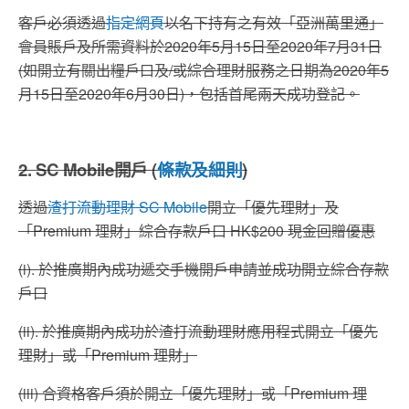
客戶必須透過
指定網頁
以名下持有之有效「亞洲萬里通」
會員賬戶及所需資料於2020年5月15日至2020年7月31日
(如開立有關出糧戶口及/或綜合理財服務之日期為2020年5
月15日至2020年6月30日)，包括首尾兩天成功登記。
2. SC Mobile開戶 (
條款及細則
)
透過
渣打流動理財 SC Mobile
開立「優先理財」及
「Premium 理財」綜合存款戶口 HK$200 現金回贈優惠
(i). 於推廣期內成功遞交手機開戶申請並成功開立綜合存款
戶口
(ii). 於推廣期內成功於渣打流動理財應用程式開立「優先
理財」或「Premium 理財」
(iii) 合資格客戶須於開立「優先理財」或「Premium 理