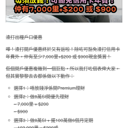
渣打出糧戶口優惠
嘩！渣打開戶優惠終於又有返啦！除咗可豁免渣打信用卡
年費外，仲有至少
7,000
里
+$200
或
$900
現金獎賞！
佢個開戶優惠複雜到一個巨點，所以我打咗個表俾大家，
但其實黎黎去去都係做以下動作：
選擇
1
：唔放錢淨係開
Premium
理財
選擇
2
：
做
8
萬
SI
開優先理財
– 7,000
里
+ $200
– $900
選擇
3
：
做
8
萬
SI +
擺
100
萬做
6
個月定期
– 103,000
里
+ $200
或