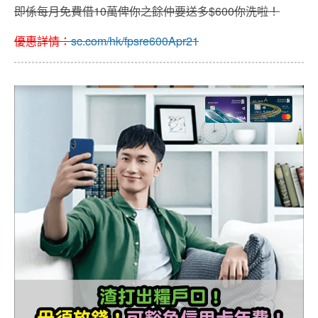
即係每月免費借10萬俾你之餘仲要送多$600你洗啦！
優惠詳情：
sc.com/hk/fpsre600Apr21