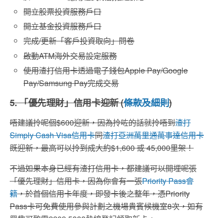
開立股票投資服務戶口
開立基金投資服務戶口
完成/更新「客戶投資取向」問卷
啟動ATM海外交易設定服務
使用渣打信用卡透過電子錢包Apple Pay/Google
Pay/Samsung Pay完成交易
5. 「優先理財」信用卡迎新 (
條款及細則
)
唔建議拎呢個$600迎新，因為拎咗的話就拎唔到
渣打
Simply Cash Visa
信用卡
同
渣打亞洲萬里通萬事達信用卡
既迎新，最高可以拎到成大約$1,600 或 45,000里架！
不過如果本身已經有渣打信用卡，都建議可以開埋呢張
「優先理財」信用卡，因為你會有一張
Priority Pass會
籍
，於首個信用卡年度，即發卡後之整年，憑Priority
Pass卡可免費使用參與計劃之機場貴賓候機室8次，如有