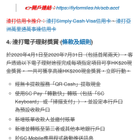
👉開戶連結：
https://flyformiles.hk/scb.acct
渣打信用卡推介：
渣打
Simply Cash Visa
信用卡
、
渣打亞
洲萬里通萬事達信用卡
4. 渣打電子理財獎賞 (
條款及細則
)
於2020年4月1日至2020年7月31日（包括首尾兩天），客
戶透過以下電子理財途徑完成每項指定項目可享HK$20現
金獎賞， 一共可獲享高達HK$200現金獎賞，立即行動。
經無卡提款服務「QR Cash」提取現金
使用SC Pay「轉數快」轉賬（包括「SC
Keyboard」 或「掃描支付」），並設定本行戶口
為預設收款戶口
新增賬單收款人並繳付賬單
新增並轉賬至第三者或其他本地銀行戶口
於SC Mobile應用程式啟動推送訊息