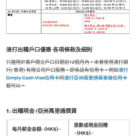
渣打出糧戶口優惠 各項條款及細則
只適用於客戶開立戶口日期前12個月內，未曾使用渣打銀
行( 香港) 有限公司戶口服務，即係話有信用卡，例如
渣打
Simply Cash Visa
信用卡
同
渣打亞洲萬里通萬事達信用卡
都可以。
1. 出糧現金 /亞洲萬里通獎賞
里數
或現金回贈
每月薪金金額（
HK$
）
（
HK$
）