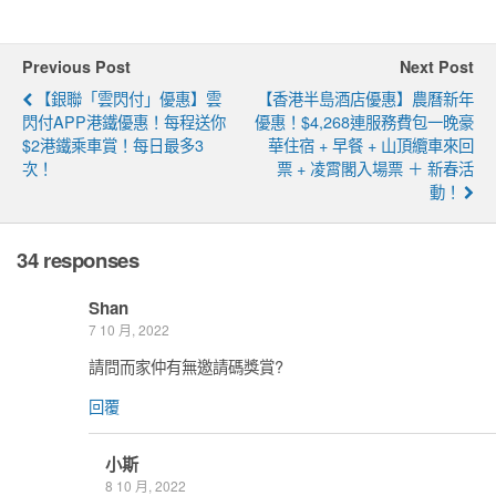
Previous Post
Next Post
【銀聯「雲閃付」優惠】雲
【香港半島酒店優惠】農曆新年
閃付APP港鐵優惠！每程送你
優惠！$4,268連服務費包一晚豪
$2港鐵乘車賞！每日最多3
華住宿 + 早餐 + 山頂纜車來回
次！
票 + 凌霄閣入場票 ＋ 新春活
動！
34 responses
Shan
7 10 月, 2022
請問而家仲有無邀請碼獎賞?
回覆
小斯
8 10 月, 2022