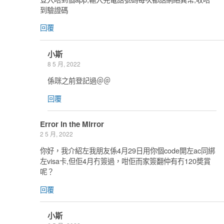
到驗證碼
回覆
小斯
8 5 月, 2022
係咪之前登記過＠＠
回覆
Error in the Mirror
2 5 月, 2022
你好，我介紹左我朋友係4月29日用你個code開左ac同綁
左visa卡,但佢4月冇簽過，咁佢而家簽翻仲有冇120奬賞
呢？
回覆
小斯