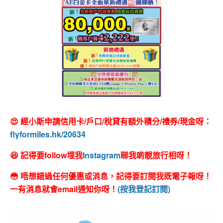
😍 經小斯申請信用卡/戶口/稅貸有額外積分/禮券/現金呀：
flyformiles.hk/20634
😆 記得要follow埋我
Instagram
睇我啲靚旅行相呀！
😳 唔想錯過任何優惠或消息，記得要訂閱我既電子報呀！
一有消息就會email通知你呀！
(按我登記訂閱)