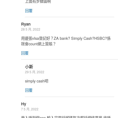
上面有步驟圖啊
回覆
Ryan
28 5 月, 2022
用邊張vIsa登記好？ZA bank? Simply Cash?HSBC?係
咪會count網上簽賬？
回覆
小斯
29 5 月, 2022
simply cash吧
回覆
Hy
7 5 月, 2022
登入唔到個app,輸入完電話號碼每次都話網絡異常,收唔