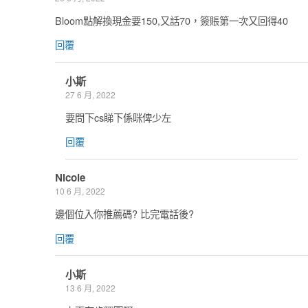
Bloom點解換現金要150,又話70，簽賬第一次又回得40
回覆
小斯
27 6 月, 2022
要問下cs睇下係咪俾少左
回覆
Nicole
10 6 月, 2022
邊個位入你推薦碼? 比完電話後?
回覆
小斯
13 6 月, 2022