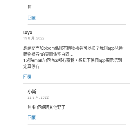
無
回覆
toyo
19 8 月, 2022
想請問而加bloom係咪冇購物禮券可以換？我個app兌換”
購物禮券”的頁面係空白既…
15號email左佢地cs都冇覆我，想睇下係個app顯示唔到
定真係冇
回覆
小斯
22 8 月, 2022
無啦 佢轉晒其他野了
回覆