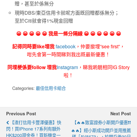
贈，甚至於係無分
現時DBS/東亞信用卡就呢方面既回贈都係無分；
至於Citi就會得1%現金回贈
😀 😀 😀 😀 😀 我是一條分隔線 😀 😀 😀 😀 😀 😀
記得同時要like埋我
facebook
，仲要撳埋”see first”，
咁先會第一時間睇到我出既最新優惠！
同埋梗係要follow 埋我
Instagram
，睇我啲靚相同IG Story
啦！
Categories:
最佳信用卡組合
Previous Post
Next Post
【渣打信用卡豐澤優惠】快
【🔥🔥致富證券小斯開戶優惠❗❗
閃！買iPhone 17系列有額外
🔥🔥】經小斯成功開戶並用推薦
HK$200現金券！買新機皇一
碼「AV5673」，於開戶後30日