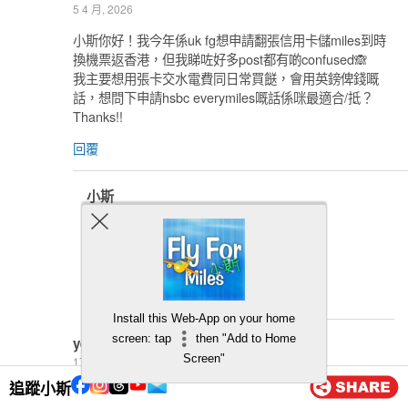
5 4 月, 2026
小斯你好！我今年係uk fg想申請翻張信用卡儲miles到時
換機票返香港，但我睇咗好多post都有啲confused🙈
我主要想用張卡交水電費同日常買餸，會用英鎊俾錢嘅
話，想問下申請hsbc everymiles嘅話係咪最適合/抵？
Thanks!!
回覆
小斯
8 4 月, 2026
即係你講緊水電費係英國嘅水電費？
你一個月會簽幾多錢？
回覆
Install this Web-App on your home
screen: tap
then "Add to Home
yee
Screen"
17 3 月, 2026
追蹤小斯
想請問係agoda 訂酒店, 點解用HSBC red card 無DCC,