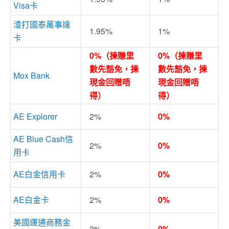
Visa卡
渣打國泰萬事達
1.95%
1%
卡
0%（揀賺里
0%（揀賺里
數先豁免，揀
數先豁免，揀
Mox Bank
現金回贈唔
現金回贈唔
得）
得）
AE Explorer
2%
0%
AE Blue Cash信
2%
0%
用卡
AE白金信用卡
2%
0%
AE白金卡
2%
0%
美國運通商務金
2%
0%