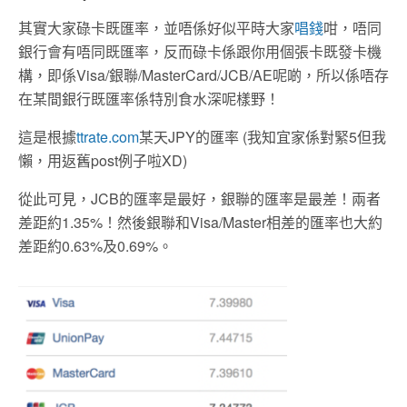
其實大家碌卡既匯率，並唔係好似平時大家
唱錢
咁，唔同
銀行會有唔同既匯率，反而碌卡係跟你用個張卡既發卡機
構，即係Visa/銀聯/MasterCard/JCB/AE呢啲，所以係唔存
在某間銀行既匯率係特別食水深呢樣野！
這是根據
ttrate.com
某天JPY的匯率 (我知宜家係對緊5但我
懶，用返舊post例子啦XD)
從此可見，JCB的匯率是最好，銀聯的匯率是最差！兩者
差距約1.35%！然後銀聯和Visa/Master相差的匯率也大約
差距約0.63%及0.69%。