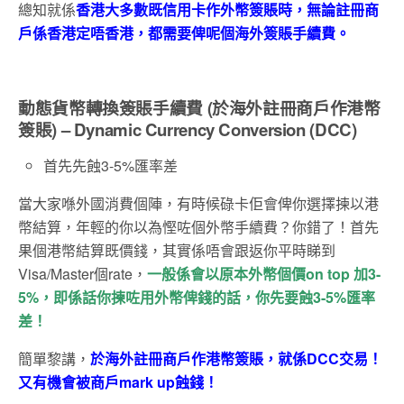
總知就係
香港大多數既信用卡作外幣簽賬時，無論註冊商
戶係香港定唔香港，都需要俾呢個海外簽賬手續費。
動態貨幣轉換簽賬手續費 (於海外註冊商戶作港幣
簽賬) – Dynamic Currency Conversion (DCC)
首先先蝕3-5%匯率差
當大家喺外國消費個陣，有時候碌卡佢會俾你選擇揀以港
幣結算，年輕的你以為慳咗個外幣手續費？你錯了！首先
果個港幣結算既價錢，其實係唔會跟返你平時睇到
Visa/Master個rate，
一般係會以原本外幣個價on top 加3-
5%，即係話你揀咗用外幣俾錢的話，你先要蝕3-5%匯率
差！
簡單黎講，
於海外註冊商戶作港幣簽賬，就係DCC交易！
又有機會被商戶mark up蝕錢！