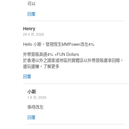
可以
回覆
Henry
29 5 月, 2026
Hello 小斯，發現恆生MMPower改左4%
外幣簽賬高達4% +FUN Dollars
於香港以外之國家或地區的實體店以外幣簽賬盡享回贈，
邊玩邊賺。了解更多
回覆
小斯
1 6 月, 2026
係呀改左
回覆