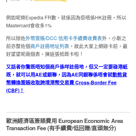
例如呢條Expedia FR數，就係因為佢唔係HK註冊，所以
Mastercard會收多1%
所以除佐
外幣簽賬/DCC 信用卡手續費收費表
外，小斯之
前亦整佐個
商戶註冊地址列表
，故此大家上網碌卡前，最
好望望呢兩個表，揀返張抵既卡啦！
又話者你驚既唔知個商戶係咩註冊地，但又一定要碌港紙
既，就可以用AE或銀聯，因為AE同銀聯係唔會就
動態貨
幣轉換簽賬收取跨境港幣交易費 Cross-Border Fee
(CBF)！
歐洲經濟區簽賬費用 European Economic Area
Transaction Fee (有手續費/低回贈/直頭無分)