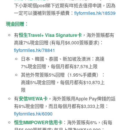
下小斯呢個post睇下近期有咩抵去值得申請，因為
一定可以彌補到簽賬手續費：
flyformiles.hk/18539
現金回贈：
有
恒生Travel+ Visa Signature卡
，海外簽賬都有
高達7%現金回贈 (有每月$6,000簽賬要求)：
flyformiles.hk/78841
日本、韓國、泰國、新加坡及澳洲：高達
7%現金回贈，每個月都有$7,576上限
其他外幣簽賬5%回贈（1.95%手續費）：
高達5%現金回贈，每個月都有$10,870上
限
有
安信WEWA卡
，海外簽賬用Apple Pay俾錢的話
有6%現金回贈，而且每個月都有$3,333上限：
flyformiles.hk/6090
恒生MMPOWER信用卡
：海外簽賬有6%，(有每
月$5,000簽賬要求) 每月上限為HK$10,000：