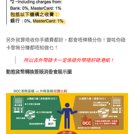
另外就算唔收你手續費都好，都會唔俾積分你！變咗你碌
卡黎無分賺都唔知做乜！
所以去外幣碌卡一定係碌外幣唔好碌港紙！
動態貨幣轉換簽賬消委會展示圖