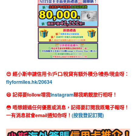
😍 經小斯申請信用卡/戶口/稅貸有額外積分/禮券/現金呀：
flyformiles.hk/20634
😆 記得要follow埋我
Instagram
睇我啲靚旅行相呀！
😳 唔想錯過任何優惠或消息，記得要訂閱我既電子報呀！
一有消息就會email通知你呀！
(按我登記訂閱)