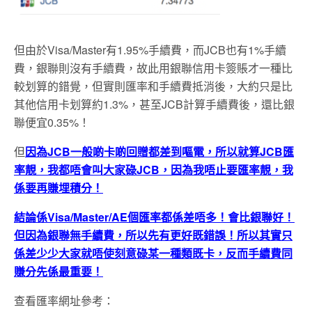
但由於Visa/Master有1.95%手續費，而JCB也有1%手續
費，銀聯則沒有手續費，故此用銀聯信用卡簽賬才一種比
較划算的錯覺，但實則匯率和手續費抵消後，大約只是比
其他信用卡划算約1.3%，甚至JCB計算手續費後，還比銀
聯便宜0.35%！
但
因為JCB一般啲卡啲回贈都差到嘔電，所以就算JCB匯
率靚，我都唔會叫大家碌JCB，因為我唔止要匯率靚，我
係要再賺埋積分！
結論係Visa/Master/AE個匯率都係差唔多！會比銀聯好！
但因為銀聯無手續費，所以先有更好既錯誤！所以其實只
係差少少大家就唔使刻意碌某一種類既卡，反而手續費同
賺分先係最重要！
查看匯率網址參考：