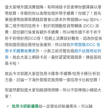
當大家喺外國消費個陣，有時候碌卡佢會俾你選擇揀以港
幣結算，年輕的你以為慳佐個外幣手續費？你錯了！首先
果個港幣結算既價錢其實會以原本外幣個價on top 加3%，
第二視乎唔同信用卡，對於呢類動態貨幣轉換 (DCC) 消
費，部份銀行係會有額外手續費，所以喺外國千祈千祈千
祈千祈唔好用DCC呀！但網上消費就好難免，因為你從來
唔知道佢個註冊地址係邊到，所以除佐
外幣簽賬/DCC 信
用卡手續費收費表
外，小斯之前亦整佐個
商戶註冊地址列
表
，故此大家上網碌卡前，最好望望呢兩個表，揀返張抵
既卡啦！
故此今次就跟大家從信用卡匯率/手續費/信用卡積分/折扣
方面，討論一下海外簽賬究竟用哪一張信用卡比較划算！
但當然都知道大家怕麻煩唔想睇，所以不如俾個小總結大
家！
信用卡迎新優惠
就一定簽咗迎新優惠先，可以睇