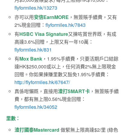
flyformiles.hk/13273
亦可以用
安信EarnMORE
，無簽賬手續費，又有
2%現金回贈：
flyformiles.hk/7843
有
HSBC Visa Signature
又揀咗賞世界既，有成
高達3.6%回贈，上限又有一年10萬：
flyformiles.hk/831
有
Mox Bank
，1.95%手續費，只要活期戶口結餘
達HK$250,000或以上，任何消費2%無上限現金
回贈。你如果揀賺里數又豁免1.95%手續費：
http://flyformiles.hk/67647/
真係咁懶既，直接用
渣打SMART卡
，無簽賬手續
費，都有無上限0.56%現金回贈：
flyformiles.hk/34052
里數：
渣打國泰Mastercard
做緊無上限高達$2/里 (綠色