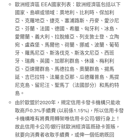
歐洲經濟區 EEA國家列表：歐洲經濟區包括以下
國家、島嶼或領域：奧地利、比利時、保加利
亞、克羅地亞、捷克、塞浦路斯、丹麥、愛沙尼
亞、芬蘭、法國、德國、希臘、匈牙利、冰島、
愛爾蘭、義大利、拉脫維亞、列支敦士登、立陶
宛、盧森堡、馬爾他、荷蘭、挪威、波蘭、葡萄
牙、羅馬尼亞、斯洛伐克、斯洛文尼亞、西班
牙、瑞典、英國、加那利群島、休達、梅利利
亞、亞速爾群島、馬德拉島、奧蘭群島、揚馬
延、吉巴拉特、法屬圭亞那、瓜德羅普島、馬提
尼克島、留尼汪、聖馬丁（法國部分）和馬約特
島。
由於歐盟於2020年，規定信用卡發卡機構只能收
取商戶0.3%手續費 (以前係1.15%)，所以信用卡發
卡機構唯有將費用轉架喺信用卡公司/銀行身上！
故此信用卡公司/銀行就歐洲經濟區既碌卡簽賬，
就要向消費者收取手續費，或俾一個低啲既回