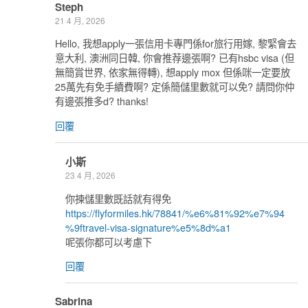
Steph
21 4 月, 2026
Hello, 我想apply一張信用卡專門係for旅行用嫁, 黎緊會去
意大利, 澳洲同日韓, 你會推荐邊張啊? 已有hsbc visa (但
無簡賞世界, 依家無得轉), 想apply mox 但係咪一定要放
25萬先有免手續費啊? 定係簡儲里數就可以免? 請問你仲
有邊張推多d? thanks!
回覆
小斯
23 4 月, 2026
你揀儲里數既話就有得免
https://flyformiles.hk/78841/%e6%81%92%e7%94
%9ftravel-visa-signature%e5%8d%a1
呢張你都可以考慮下
回覆
Sabrina