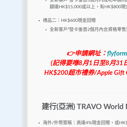
全新客戶²發卡後首3個月內成功申請6
額達HK$15,000或以上，有HK$800
禮品二：HK$600現金回贈
全新客戶²發卡後首2個月內合資格零售簽
👉申請網址：
flyfor
(
記得要喺8
月
1
日至8
月
31
HK$200
超市禮券
/Apple Gift
建行(亞洲) TRAVO
World
海外/外幣簽賬：高達4%現金回贈，或HK$1