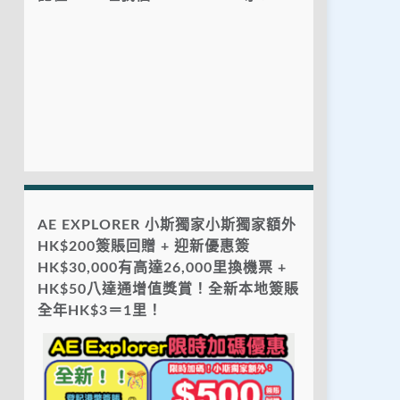
AE EXPLORER 小斯獨家小斯獨家額外
HK$200簽賬回贈 + 迎新優惠簽
HK$30,000有高達26,000里換機票 +
HK$50八達通增值獎賞！全新本地簽賬
全年HK$3＝1里！