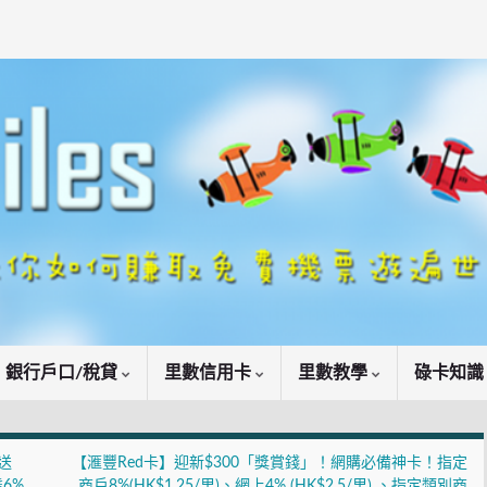
銀行戶口/稅貸
里數信用卡
里數教學
碌卡知
送
【滙豐Red卡】迎新$300「獎賞錢」！網購必備神卡！指定
達6%
商戶8%(HK$1.25/里)、網上4% (HK$2.5/里) 、指定類別商