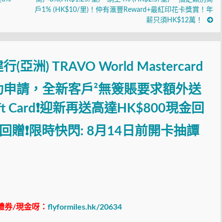
戶1% (HK$10/里)！仲有滙豐Reward+最紅印花卡獎賞！年
薪只須HK$12萬！
亞洲) TRAVO World Mastercard
功申請，全新客戶²無簽賬要求額外送
ift Card❗迎新再送高達HK$800現金回
回贈❗限時快閃: 8月14日前開卡抽譚
禮券/現金呀：
flyformiles.hk/20634