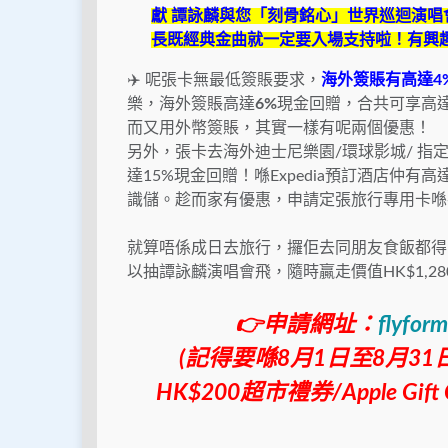
獻
譚詠麟與您「刻骨銘心」世界巡迴演唱
長既經典金曲就一定要入場支持啦！有興
✈️ 呢張卡無最低簽賬要求，
海外簽賬
有高達
4
樂，海外簽賬高達
6%
現金回贈，合共可享高
而又用外幣簽賬，其實一樣有呢兩個優惠！
另外，張卡去海外迪士尼樂園/環球影城/ 指
達15%現金回贈！喺Expedia預訂酒店仲有
識儲。趁而家有優惠，申請定張旅行專用卡喺
就算唔係成日去旅行，攞佢去同朋友食飯都得啊
以抽譚詠麟演唱會飛，隨時贏走價值
HK$1,28
👉申請網址：
flyfor
(
記得要喺8
月
1
日至8
月
31
HK$200
超市禮券
/Apple Gift