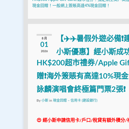
現金回贈！一般網上簽賬高達4%現金回贈！
【✈️✈️暑假外遊必備❗建行(
8 月
01
小斯優惠】經小斯成
2026
HK$200超市禮券/Apple G
贈❗海外簽賬有高達10%現金
詠麟演唱會終極篇門票2張❗
By
小斯
in
現金回贈 – 信用卡 (建設銀行)
😍 經小斯申請信用卡/戶口/稅貸有額外積分/