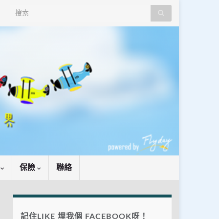
Search for:
識
保險
聯絡
記住LIKE 埋我個 FACEBOOK呀！