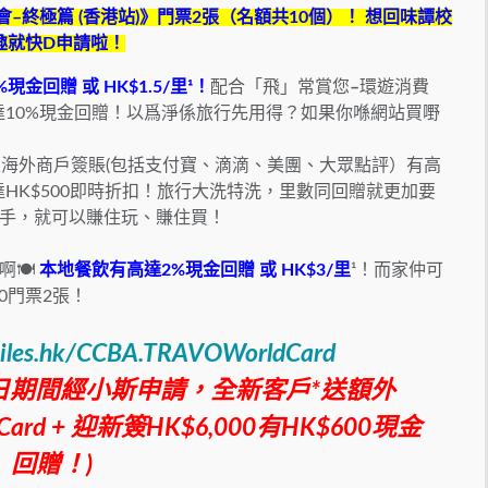
會
–
終極篇
(
香港站
)
》門票
2
張（名額共
10
個）！
想回味譚校
趣就快
D
申請啦
！
%
現金回贈
或
HK$1.5/
里
¹！
配合「飛」常賞您
–
環遊消費
達
10%
現金回贈！
以爲淨係旅行先用得？如果你喺網站買嘢
定海外商戶簽賬(包括支付寶、滴滴、美團、大眾點評）有高
高達HK$500即時折扣！旅行大洗特洗，里數同回贈就更加要
手，就可以賺住玩、賺住買！
🍽️
本地餐飲有高達
2%
現金回贈
或
HK$3/
里
¹！
而家仲可
0
門票
2
張！
miles.hk/CCBA.TRAVOWorldCard
日期間經小斯申請，全新客戶*
送額外
 Card +
迎新簽
HK$6,000
有
HK$600
現金
回贈！
)