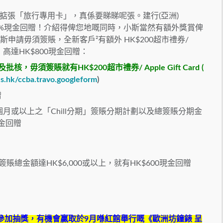
掂張「旅行專用卡」，真係要睇睇呢張。建行
(
亞洲
)
%
現金回贈！介紹得俾您地嘅同時，小斯當然有額外獎賞俾
斯申請毋須簽賬，全新客戶²
有額外
HK$200
超市禮券
/
，高達
HK$800
現金回贈：
及批核，毋須簽賬就有
HK$200
超市禮券
/ Apple Gift Card (
es.hk/ccba.travo.googleform
)
贈
個月或以上之「Chill分期」簽賬分期計劃以及總簽賬分期金
現金回贈
賬總金額達HK$6,000或以上，就有HK$600現金回贈
參加抽獎，有機會贏取於
9
月喺紅館舉行嘅
《歐洲坊鐘錶
呈