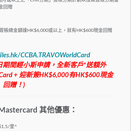
個月或以上之「Chill分期」簽賬分期計劃以及總簽賬分期金
現金回贈
賬總金額達HK$6,000或以上，就有HK$600現金回贈
miles.hk/CCBA.TRAVOWorldCard
日期間經小斯申請，全新客戶*
送額外
 Card +
迎新簽
HK$6,000
有
HK$600
現金
回贈！
)
Mastercard 其他優惠：
.5/里^