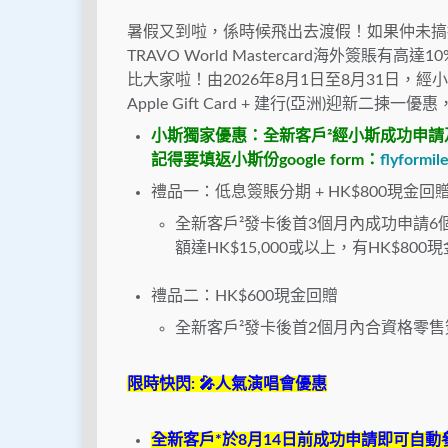
暑假又到啦，係時候飛出去渡假！如果仲未搞
TRAVO World Mastercard
海外簽賬有高達
10
比大家啦！由
2026
年
8
月
1
日至
8
月
31
日，經小
Apple Gift Card +
建行
(
亞洲
)
迎新二揀一優惠
小斯獨家優惠：全新客戶²
經小斯成功申請
記得要填返小斯份
google form
：
flyformil
禮品一：低息簽賬分期 + HK$800現金回
全新客戶²發卡後首3個月內成功申請6
額達HK$15,000或以上，有HK$800
禮品二：HK$600現金回贈
全新客戶²發卡後首2個月內合資格零售簽
限時快閃
:
🎤
人氣演唱會優惠
全新客戶
*
於
8
月
14
日前成功申請即可自動