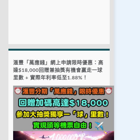
滙豐「萬應錢」網上申請限時優惠：高
達$18,000回贈兼抽獎有機會贏走一球
里數 + 實際年利率低至1.88%！