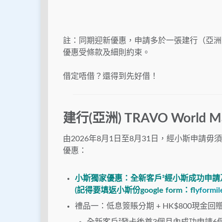
註：同期迎新優惠，申請多於一張建行（亞洲
優惠受條款及細則約束。
借定唔借？還得到先好借！
建行(亞洲) TRAVO
World
M
由2026年8月1日至8月31日，經小斯申請毋須簽賬就
優惠：
小斯獨家優惠：全新客戶²
經小斯成功申請
(
記得要填返小斯份
google form
：
f
yformil
禮品一：低息簽賬分期 + HK$800現金回