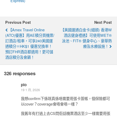
Express)
Previous Post
Next Post
【Amex Travel Online
【美國運通白金卡(細頭) 香港W
(ATO)優惠】用AE積分買機票/
酒店健身禮遇】可使用WET®
訂酒店/租車，可享240美國運
泳池、FIT® 健身中心、豪華熱
通積分＝HK$1 優惠兌換率！
療及水療設施！
預訂FHR酒店都適用！更可儲
酒店積分及會籍！
326 responses
plo
19 1 月, 2026
我想confirm下係咪真係唔需要用張卡簽帳，個保險都可
以cover？coverage會唔會唔一樣？
我舊年有打過上去CS問佢話機票酒店至少一樣需要用張