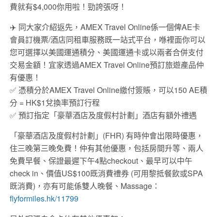
費就有$4,000你用啦！勁誇張呀！
✈️ 同大家介紹返先，AMEX Travel Online係一個俾AE卡
會員訂機票/酒店同租車服務既一站式平台，喺裡面你可以
您可選擇以美國運通積分、美國運通卡或以兩者合併支付
交易金額！宜家透過AMEX Travel Online預訂旅遊產品仲
有優惠！
✅ 憑積分於AMEX Travel Online繳付簽賬，可以150 AE積
分 = HK$1兌換率預訂行程
✅ 預訂指定「豪華酒店及度假村計劃」酒店有額外禮遇
「豪華酒店及度假村計劃」(FHR) 有時仲會出限時優惠，
住三晚第三晚免費！仲有其他優惠，包括房間升等、兩人
免費早餐、保證最遲下午4點checkout、最早可以中午
check in、價值US$100既消費禮券 (可用黎抵餐飲或SPA
既消費)，亦有可能係雙人晚餐、Massage：
flyformiles.hk/11799