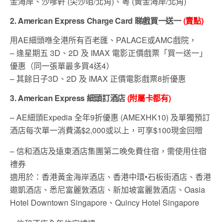
金海岸、沙嗲軒 (尖沙咀/北角)、粵 (黃金海岸/北角)
2. American Express Charge Card
睇戲買一送一
(
賣點
)
用AE細頭喺全港所有百老匯、PALACE或AMC戲院，
– 逢星期五 3D、2D 及 IMAX 電影正價戲票「買一送一」
優惠（同一張單最多買4送4）
– 其餘日子3D、2D 及 IMAX 正價電影戲票8折優惠
3. American Express
細頭訂酒店
(
附屬卡都有
)
– AE細頭Expedia 全年9折優惠 (AMEXHK10) 及單獨預訂
酒店每次單一消費滿$2,000或以上，可享$100現金回贈
– 信和酒店及遠東酒店集團第二晚免費住宿，需使用住宿
禮券
適用於：香港黃金海岸酒店、香港中環•石板街酒店、香港
遨凱酒店、悉尼富麗敦酒店、新加坡富麗敦酒店、Oasia
Hotel Downtown Singapore、Quincy Hotel Singapore