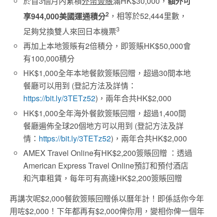
於首3個月內累積
外幣簽賬
滿HK$30,000，
額外可
2
享944,000美國運通積分
，相等於52,444里數，
3
足夠兌換雙人來回日本機票
再加上本地簽賬有2倍積分，即簽賬HK$50,000會
有100,000積分
HK$1,000全年本地餐飲簽賬回贈，超過30間本地
餐廳可以用到 (登記方法及詳情：
https://bit.ly/3TETz52
)，兩年合共HK$2,000
HK$1,000全年海外餐飲簽賬回贈，超過1,400間
餐廳遍佈全球20個地方可以用到 (登記方法及詳
情：
https://bit.ly/3TETz52
)，兩年合共HK$2,000
AMEX Travel Online有HK$2,200簽賬回贈 ：
透過
American Express Travel Online
預訂和預付酒店
和汽車租賃，每年可有高達
HK$2,200
簽賬回贈
再講次呢$2,000餐飲簽賬回贈係以曆年計！即係話你今年
用咗$2,000！下年都再有$2,000俾你用，變相你俾一個年