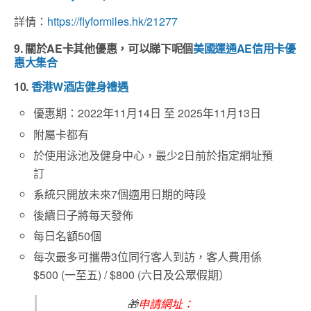
詳情：
https://flyformiles.hk/21277
9. 關於
AE
卡其他優惠，可以睇下呢個
美國運通
AE
信用卡優
惠大集合
10.
香港W酒店健身禮遇
優惠期：2022年11月14日 至 2025年11月13日
附屬卡都有
於使用泳池及健身中心，最少2日前於指定網址預
訂
系統只開放未來7個適用日期的時段
後續日子將每天發佈
每日名額50個
每次最多可攜帶3位同行客人到訪，客人費用係
$500 (一至五) / $800 (六日及公眾假期）
🎁
申請網址：