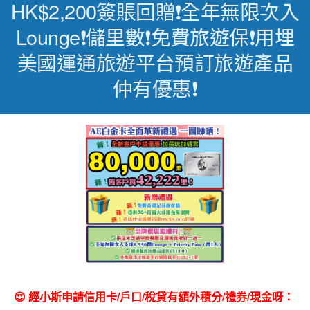
HK$2,200簽賬回贈❗全年無限次入
Lounge❗儲里數❗免費旅遊保❗用埋
美國運通旅遊平台預訂旅遊產品
仲有優惠❗
😍 經小斯申請信用卡/戶口/稅貸有額外積分/禮券/現金呀：