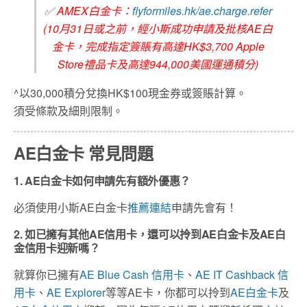
✅
AMEX白金卡：
flyformiles.hk/ae.charge.refer
(10月31日或之前，經小斯成功申請及批核AE白
金卡，完成指定簽賬有高達HK$3,700 Apple
Store禮品卡及高達944,000美國運通積分)
^以30,000積分兌換HK$100現金券或簽賬計算。
須受條款及細則限制。
AE白金卡 常見問題
1. AE白金卡如何申請先有額外優惠？
必須使用小斯AE白金卡
推薦連結
申請先會有！
2. 如已擁有其他AE信用卡，還可以拎到AE白金卡及AE白
金信用卡迎新嗎？
就算你已擁有
AE Blue Cash 信用卡
、
AE IT Cashback 信
用卡
、
AE Explorer
等等AE卡，你都可以拎到
AE白金卡
及