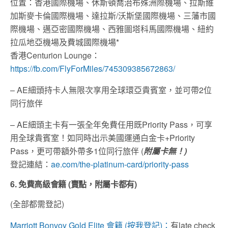
位置：香港國際機場、休斯頓喬治布殊洲際機場、拉斯維
加斯麥卡倫國際機場、達拉斯/沃斯堡國際機場、三藩市國
際機場、邁亞密國際機場、西雅圖塔科馬國際機場、紐約
拉瓜地亞機場及費城國際機場*
香港Centurion Lounge：
https://fb.com/FlyForMiles/745309385672863/
– AE細頭持卡人無限次享用全球環亞貴賓室，並可帶2位
同行旅伴
– AE細頭主卡有一張全年免費任用既Priority Pass，可享
用全球貴賓室！如同時出示美國運通白金卡+Priority
Pass，更可帶額外帶多1位同行旅伴 (
附屬卡無！
)
登記連結：
ae.com/the-platinum-card/priority-pass
6. 免費高級會籍
(
賣點，附屬卡都有
)
(全部都需登記)
Marriott Bonvoy Gold Elite 會籍 (按我登記)：
有late check