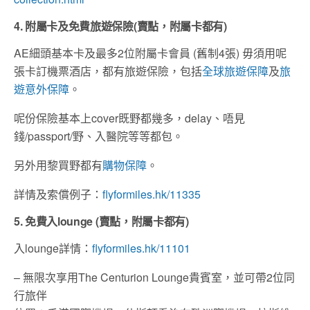
4. 附屬卡及免費旅遊保險
(
賣點，附屬卡都有
)
AE細頭基本卡及最多2位附屬卡會員 (舊制4張) 毋須用呢
張卡訂機票酒店，都有旅遊保險，包括
全球旅遊保障
及
旅
遊意外保障
。
呢份保險基本上cover既野都幾多，delay、唔見
錢/passport/野、入醫院等等都包。
另外用黎買野都有
購物保障
。
詳情及索償例子：
flyformiles.hk/11335
5. 免費入
lounge (
賣點，附屬卡都有
)
入lounge詳情：
flyformiles.hk/11101
– 無限次享用The Centurion Lounge貴賓室，並可帶2位同
行旅伴