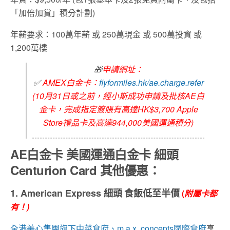
「加倍加賞」積分計劃)
年薪要求：100萬年薪 或 250萬現金 或 500萬投資 或
1,200萬樓
🎁
申請網址：
✅
AMEX白金卡：
flyformiles.hk/ae.charge.refer
(10月31日或之前，經小斯成功申請及批核AE白
金卡，完成指定簽賬有高達HK$3,700 Apple
Store禮品卡及高達944,000美國運通積分)
AE
白金卡
美國運通白金卡
細頭
Centurion Card
其他優惠：
1. American Express
細頭
食飯低至半價
(
附屬卡都
有！
)
全港美心集團旗下中菜食府、m.a.x. concepts國際食府
享