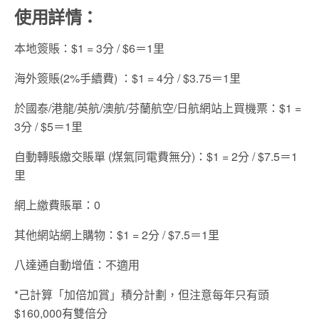
使用詳情：
本地簽賬：$1 = 3分 / $6＝1里
海外簽賬(2%手續費) ：$1 = 4分 / $3.75＝1里
於國泰/港龍/英航/澳航/芬蘭航空/日航網站上買機票：$1 =
3分 / $5＝1里
自動轉賬繳交賬單 (煤氣同電費無分)：$1 = 2分 / $7.5＝1
里
網上繳費賬單：0
其他網站網上購物：$1 = 2分 / $7.5＝1里
八達通自動增值：不適用
*己計算「加倍加賞」積分計劃，但注意每年只有頭
$160,000有雙倍分