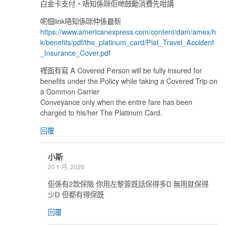
白金卡支付，唔知係咪佢哋鼓勵消費先咁講
呢個link唔知係咪仲係最新
https://www.americanexpress.com/content/dam/amex/h
k/benefits/pdf/the_platinum_card/Plat_Travel_Accident
_Insurance_Cover.pdf
裡面有寫 A Covered Person will be fully insured for
benefits under the Policy while taking a Covered Trip on
a Common Carrier
Conveyance only when the entire fare has been
charged to his/her The Platinum Card.
回覆
小斯
20 1 月, 2026
佢係有2款保險 你用左黎簽既話保得多D 無用就保得
少D 但都有得保既
回覆