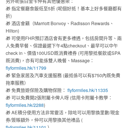
另外呢張白金卡仲有其他優惠架：
🎁
指定餐廳食飯低至5折 (呢個好抵！基本上好多餐廳都有
折)
🎁
酒店會籍（Marriott Bonvoy、Radisson Rewards、
Hilton)
🎁
可使用FHR預訂酒店會有更多禮遇，包括房間升等、兩
人免費早餐、保證最遲下午4點checkout、最早可以中午
check in、價值100USD既消費禮券 (可用黎抵餐飲或SPA
既消費)，亦有可能係雙人晚餐、Massage：
flyformiles.hk/11799
🎁
緊急家居及汽車支援服務 (最抵係可以有$750內既免費
拖車服務）
🎁
免費旅遊保險及購物保險：
flyformiles.hk/11335
🎁
可以免費開2張附屬卡俾人呀 (信用卡附屬卡教學：
flyformiles.hk/2288
)
🎁
AE積分使用方法非常靈活，除咗可以用黎換里數/現金
券/簽賬額外，仲可以用黎換其他禮品 (
flyformiles.hk/11101
）