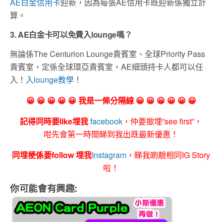
AE白金信用卡
迎新，因為每張AE信用卡既迎新係獨立計
算。
3. AE白金卡可以免費入lounge嗎？
無論係The Centurion Lounge貴賓室、全球Priority Pass
貴賓室，定係全球環亞貴賓室，AE細頭持卡人都可以任
入！
入lounge教學
！
😀 😀 😀 😀 😀 我是一條分隔線 😀 😀 😀 😀 😀 😀
記得同時要like埋我
facebook
，仲要撳埋”see first”，
咁先會第一時間睇到我出既最新優惠！
同埋梗係要follow 埋我
Instagram
，睇我啲靚相同IG Story
啦！
你可能會有興趣: