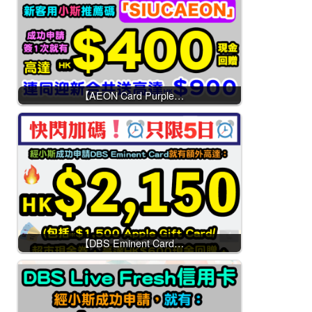
【AEON Card Purple…
【DBS Eminent Card…