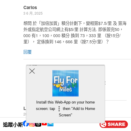
Carlos
3 6 月, 2025
想問 於「加倍加賞」積分計劃下，變相簽$7.5/里 及 簽海
外或指定航空公司網上有$5/里 計算方法. 即係簽完50，
000 有1，100，000 積分 換到 73，333 里 （按15分/
里）， 定係換到 146，666 里（按7.5分/里）？
回覆
小斯
5 6 月, 2025
你直接將積分除15就可以 呢個係FIX RATE
回覆
Install this Web-App on your home
Lam
screen: tap
then "Add to Home
28 3 月, 2025
Screen"
Hi, 巳成功申請，並巳於綱上購物（是否無指定消費
追蹤小斯
額?），如何獲得你額外贈送里數？