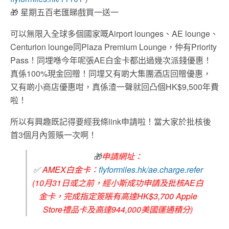
🎁
星期五百老匯睇戲買一送一
可以無限入全球多個國家嘅Airport lounges、AE lounge、
Centurion lounge同Plaza Premium Lounge，仲有Priority
Pass！同埋喺今年呢張AE白金卡都出過幾次派錢優惠！
真係100%現金回贈！同埋又有啲大集團酒店回贈優惠，
又有啲小商店優惠咁，真係渣一聲就回凸個HK$9,500年費
啦！
所以有興趣既記得要經我條link申請啦！當大家於批核後
首3個月內簽賬一次啊！
🎁
申請網址：
✅
AMEX白金卡：
flyformiles.hk/ae.charge.refer
(10月31日或之前，經小斯成功申請及批核AE白
金卡，完成指定簽賬有高達HK$3,700 Apple
Store禮品卡及高達944,000美國運通積分)