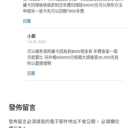
屬卡同埋係唔係即刻交年費同埋碌30000先可以用你方法
申請另一張卡先可以回贈7800年費
回覆
小斯
7 6 月, 2020
可以補多張附屬卡因為有$600現金券 年費係第一個
月就要比 另外嗰450000分係開大頭後簽30,000先有
所以要開埋啊
回覆
發佈留言
發佈留言必須填寫的電子郵件地址不會公開。
必填欄位