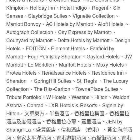
Kimpton、Holiday Inn、Hotel Indigo、Regent、Six
Senses、Staybridge Suites、Vignette Collection、
Marriott Bonvoy、AC Hotels by Marriott、Aloft Hotels 、
Autograph Collection、City Express by Marriott·、
Courtyard by Marriott、Delta Hotels by Marriott、Design
Hotels、EDITION、Element Hotels、Fairfield by
Marriott、Four Points by Sheraton、Gaylord Hotels、JW
Marriott、Le Méridien、Marriott Hotels、Moxy Hotels、
Protea Hotels、Renaissance Hotels、Residence Inn、
Sheraton 、SpringHill Suites、St. Regis 、The Luxury
Collection、The Ritz-Carlton、TownePlace Suites、
Tribute Portfolio、W Hotels、Westins、Hilton、Waldorf
Astoria、Conrad、LXR Hotels & Resorts、Signia by
Hilton、文華東方、半島酒店、香格里拉集團、香格里拉
酒店及度假酒店、香格里拉心璽、嘉里酒店、JEN by
Shangri-La、盛貿飯店、信和酒店 （香港）、黃金海岸酒
店、皇家太平洋酒店、香港遨凱酒店、石板街酒店、香港