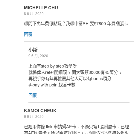
MICHELLE CHU
8 6 月, 2020
想問下免年費係點玩？我想申請AE 要$7800 年費嗰張卡
回覆
小斯
9 6 月, 2020
上面有step by step教學呀
就係俾人refer開細頭-> 開大頭簽30000有45萬分->
再視乎你有無再推薦其他人可以有bonus積分
再pay with point找番卡數
回覆
KAMOI CHEUK
6 6 月, 2020
已經用你條 link 申請緊AE卡。不過只寫1張附屬卡。已經
有AE國泰卡。所以應該好快批。同問批左洗5洗補多張附