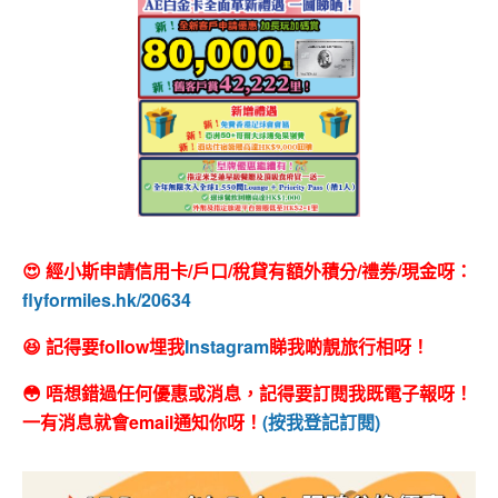
😍 經小斯申請信用卡/戶口/稅貸有額外積分/禮券/現金呀：
flyformiles.hk/20634
😆 記得要follow埋我
Instagram
睇我啲靚旅行相呀！
😳 唔想錯過任何優惠或消息，記得要訂閱我既電子報呀！
一有消息就會email通知你呀！
(按我登記訂閱)