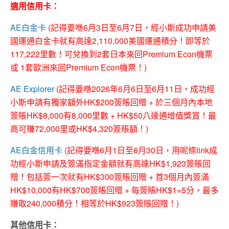
適用信用卡：
AE白金卡
(記得要喺6月3日至6月7日，經小斯成功申請美
國運通白金卡就有高達2,110,000美國運通積分！即等於
117,222里數！可兌換到2套日本來回Premium Econ機票
或 1套歐洲來回Premium Econ機票！)
AE Explorer
(記得要喺2026年
6月6日至6月11日
，成功經
小斯申請有獨家額外HK$200簽賬回贈 + 於三個月內本地
簽賬HK$8,000有8,000里數 + HK$50八達通增值獎賞！最
高可賺72,000里或HK$4,320簽賬額！)
AE白金信用卡
(記得要喺6月1日至6月30日，用呢條link成
功經小斯申請及簽滿指定金額就有高達HK$1,923簽賬回
贈！包括簽一次就有HK$300簽賬回贈 + 首3個月內簽滿
HK$10,000有HK$700簽賬回贈 + 每簽賬HK$1=5分，最多
賺取240,000積分！相等於HK$923簽賬回贈！)
其他信用卡：