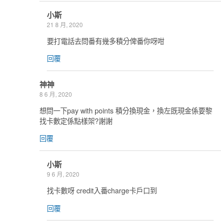
小斯
21 8 月, 2020
要打電話去問番有幾多積分俾番你呀咁
回覆
神神
8 6 月, 2020
想問一下pay with points 積分換現金，換左既現金係要黎
找卡數定係點樣架?謝謝
回覆
小斯
9 6 月, 2020
找卡數呀 credit入番charge卡戶口到
回覆