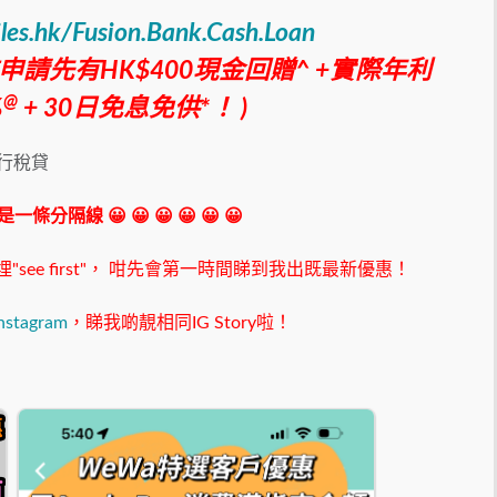
iles.hk/Fusion.Bank.Cash.Loan
前申請先有HK$400現金回贈^ +實際年利
@
%
+ 30日免息免供*！ )
擬銀行稅貸
 我是一條分隔線 😀 😀 😀 😀 😀 😀
ee first"，
咁先會第一時間睇到我出既最新優惠！
nstagram
，睇我啲靚相同IG Story啦！