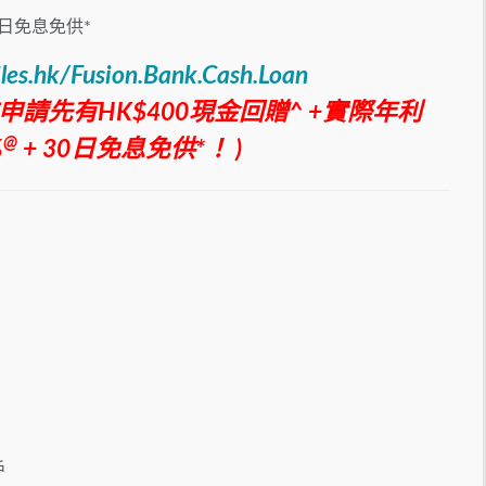
30日免息免供*
iles.hk/Fusion.Bank.Cash.Loan
前申請先有HK$400現金回贈^ +實際年利
@
%
+ 30日免息免供*！ )
戶