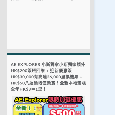
AE EXPLORER 小斯獨家小斯獨家額外
HK$200簽賬回贈 + 迎新優惠簽
HK$30,000有高達26,000里換機票 +
HK$50八達通增值獎賞！全新本地簽賬
全年HK$3＝1里！