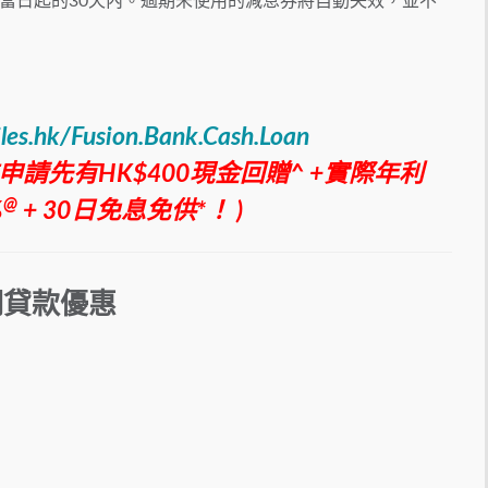
當日起的30天內。過期未使用的減息券將自動失效，並不
iles.hk/Fusion.Bank.Cash.Loan
前申請先有HK$400現金回贈^ +實際年利
@
%
+ 30日免息免供*！ )
分期貸款優惠