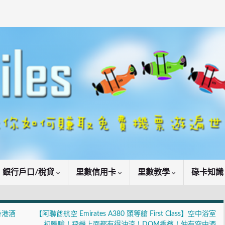
銀行戶口/稅貸
里數信用卡
里數教學
碌卡知
香港酒
【阿聯酋航空 Emirates A380 頭等艙 First Class】空中浴室
初體驗！飛機上面都有得沖涼！DOM香檳！仲有空中酒