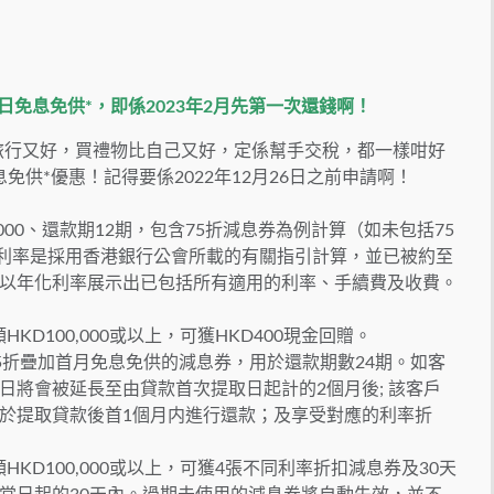
日免息免供
*
，即係
2023
年
2
月先第一次還錢啊！
你係去旅行又好，買禮物比自己又好，定係幫手交稅，都一樣咁好
息免供*優惠！記得要係2022年12月26日之前申請啊！
00,000、還款期12期，包含75折減息券為例計算（如未包括75
年利率是採用香港銀行公會所載的有關指引計算，並已被約至
以年化利率展示出已包括所有適用的利率、手續費及收費。
D100,000或以上，可獲HKD400現金回贈。
9可使用65折疊加首月免息免供的減息券，用於還款期數24期。如客
日將會被延長至由貸款首次提取日起計的2個月後; 該客戶
於提取貸款後首1個月内進行還款；及享受對應的利率折
KD100,000或以上，可獲4張不同利率折扣減息券及30天