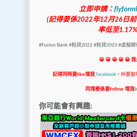
立即申請：
flyform
(記得要係2022年12月26日
率低至1.17
#Fusion Bank #稅貸2022 #稅貸2023 #虛
😀 😀 😀 😀 😀
記得同時要like埋我
facebook
，仲要撳埋"s
同埋梗係要follow 埋我
I
你可能會有興趣: