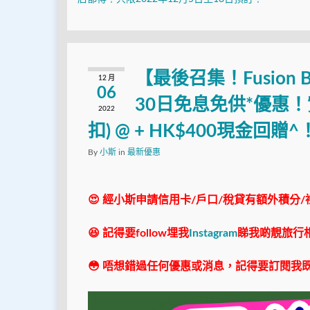
【最後召集！Fusio
12 月
06
30日免息免供*優惠！
2022
扣) @ + HK$400現金回贈^
By
小斯
in
最新優惠
😍 經小斯申請信用卡/戶口/稅貸有額外積分/
😆 記得要follow埋我
Instagram
睇我啲靚旅行
😳 唔想錯過任何優惠或消息，記得要訂閱我既