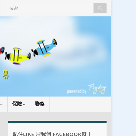
Search for:
識
保險
聯絡
記住LIKE 埋我個 FACEBOOK呀！