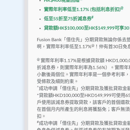
HK$400
現金回贈
^
@
實際年利率低至
1.17%
(
包括利息折扣
)
#
低至
55
折至
75
折減息券
貸款額
HK$100,000
至
HK$149,999
可享
30
Fusion Bank「借住先」分期貸款無論
@
啊，實際年利率低至1.17%
！仲有首30日免
@
實際年利率1.17%是根據貸款額 HKD1,0
折減息券，則實際年利率為1.56%）。實際
小數後兩個位。實際年利率是一個參考利率，
受條款及細則約束。
^
成功申請「借住先」分期貸款及獲批貸款金額HK
*貸款額HKD100,000至HKD149,99
戶使用該減息券提取貸款，該客戶的首個還款
在首個月内所產生的利息將獲豁免；客戶無須
扣。
#
成功申請「借住先」分期貸款及獲批貸款金額H