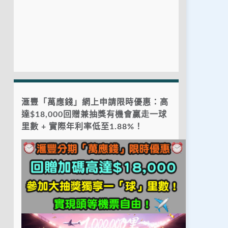
滙豐「萬應錢」網上申請限時優惠：高
達$18,000回贈兼抽獎有機會贏走一球
里數 + 實際年利率低至1.88%！