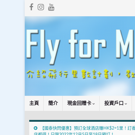
主頁
簡介
現金回贈卡
投資戶口
【國泰快閃優惠】預訂全球酒店賺HK$2=1里！訂
店都得！只限2022年12月5日至18日預訂！