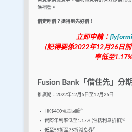
免息免供減息券。每張減息券的有效期為派發
獲補發。
借定唔借？還得到先好借！
立即申請：
flyform
(記得要係2022年12月26日
率低至1.17
Fusion Bank「借住先」
推廣期：2022年12月5日至12月26日
^
HK$400現金回贈
@
實際年利率低至1.17% (包括利息折扣)
#
低至55折至75折減息券