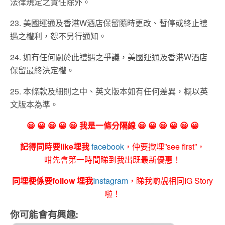
法律規定之責任除外。
23. 美國運通及香港W酒店保留隨時更改、暫停或終止禮
遇之權利，恕不另行通知。
24. 如有任何關於此禮遇之爭議，美國運通及香港W酒店
保留最終決定權。
25. 本條款及細則之中、英文版本如有任何差異，概以英
文版本為準。
😀 😀 😀 😀 😀 我是一條分隔線 😀 😀 😀 😀 😀 😀
記得同時要like埋我
facebook
，仲要撳埋”see first”，
咁先會第一時間睇到我出既最新優惠！
同埋梗係要follow 埋我
Instagram
，睇我啲靚相同IG Story
啦！
你可能會有興趣: