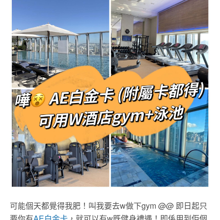
可能個天都覺得我肥！叫我要去w做下gym @@ 即日起只
要你有
AE白金卡
，就可以有w既健身禮遇！即係用到佢個