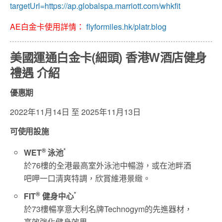
targetUrl=https://ap.globalspa.marriott.com/whkfit
AE白金卡使用詳情：
flyformiles.hk/platr.blog
美國運通白金卡(細頭) 香港W酒店健身
禮遇 介紹
優惠期
2022年11月14日 至 2025年11月13日
可使用設施
®
*
WET
泳池
於76樓的全港最高室外泳池中暢游，或在池畔酒
吧呷一口清爽特調，欣賞維港景緻。
®
*
FIT
健身中心
於73樓暢享意大利名牌Technogym的先進器材，
高效強化健身效果