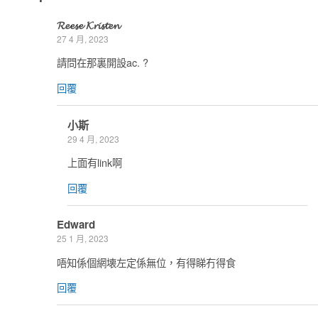
𝓡𝓮𝓮𝓼𝓮 𝓚𝓻𝓲𝓼𝓽𝓮𝓷
27 4 月, 2023
請問在那裏開設ac. ?
回覆
小斯
29 4 月, 2023
上面有link啊
回覆
Edward
25 1 月, 2023
唔知係個網壊左定係無位，有得睇冇得食
回覆