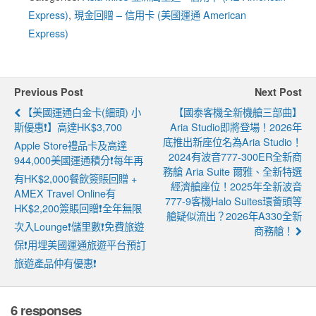
Express)
,
現金回贈 – 信用卡 (美國運通 American
Express)
Previous Post
Next Post
【美國運通白金卡(細頭) 小
【國泰客機全新機艙三部曲】
斯優惠❗】高達HK$3,700
Aria Studio即將登場！2026年
底推出新座位名為Aria Studio！
Apple Store禮品卡及高達
2024有波音777-300ER全新商
944,000美國運通積分❗每年再
務艙 Aria Suite 爾雅、全新特選
有HK$2,000餐飲簽賬回贈 +
經濟艙座位！2025年全新波音
AMEX Travel Online有
777-9客機Halo Suites環薈頭等
HK$2,200簽賬回贈❗全年無限
艙疑似流出？2026年A330全新
次入lounge❗儲里數❗免費旅遊
商務艙！
保❗用埋美國運通旅遊平台預訂
旅遊產品仲有優惠❗
6 responses