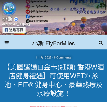
小斯 FlyForMiles
1 1 月, 2025 • 6 Comments
【美國運通白金卡(細頭) 香港W酒
店健身禮遇】可使用WET® 泳
池、FIT® 健身中心、豪華熱療及
水療設施！