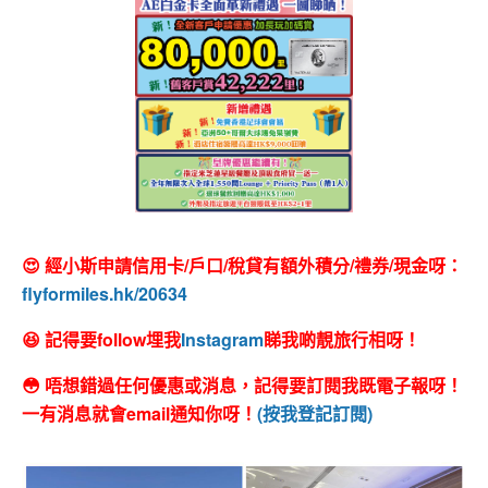
😍 經小斯申請信用卡/戶口/稅貸有額外積分/禮券/現金呀：
flyformiles.hk/20634
😆 記得要follow埋我
Instagram
睇我啲靚旅行相呀！
😳 唔想錯過任何優惠或消息，記得要訂閱我既電子報呀！
一有消息就會email通知你呀！
(按我登記訂閱)