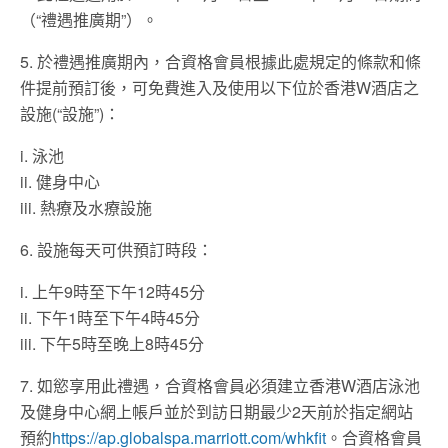
（“禮遇推廣期”）。
5. 於禮遇推廣期內，合資格會員根據此處規定的條款和條
件提前預訂後，可免費進入及使用以下位於香港W酒店之
設施(“設施”)：
i. 泳池
ii. 健身中心
iii. 熱療及水療設施
6. 設施每天可供預訂時段：
i. 上午9時至下午12時45分
ii. 下午1時至下午4時45分
iii. 下午5時至晚上8時45分
7. 如慾享用此禮遇，合資格會員必須建立香港W酒店泳池
及健身中心網上帳戶並於到訪日期最少2天前於指定網站
預約
https://ap.globalspa.marriott.com/whkfit
。合資格會員