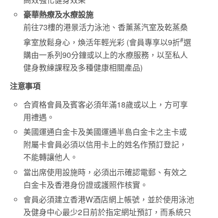
豪華熱療及水療設施
前往73樓的港景活力泳池、香薰蒸汽室及乾蒸桑
#
拿室放鬆身心，煥活年輕光彩 (會員專享以9折
選
購由一系列90分鐘或以上的水療服務，以至私人
健身教練課程及多種健康相關產品)
注意事項
合資格會員及賓客必須年滿18歲或以上，方可享
用禮遇。
美國運通白金卡及美國運通半島白金卡之主卡或
附屬卡會員必須以信用卡上的姓名作預訂登記，
不能轉讓他人。
當出席使用設施時，必須出示確認電郵、有效之
白金卡及香港身份證或護照作核實。
會員必須建立香港W酒店網上帳號，並於使用泳池
及健身中心最少2日前於指定網址預訂，而系統只