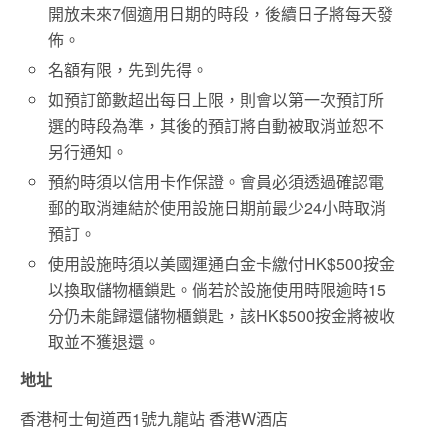
開放未來7個適用日期的時段，後續日子將每天發
佈。
名額有限，先到先得。
如預訂節數超出每日上限，則會以第一次預訂所
選的時段為準，其後的預訂將自動被取消並恕不
另行通知。
預約時須以信用卡作保證。會員必須透過確認電
郵的取消連結於使用設施日期前最少24小時取消
預訂。
使用設施時須以美國運通白金卡繳付HK$500按金
以換取儲物櫃鎖匙。倘若於設施使用時限逾時15
分仍未能歸還儲物櫃鎖匙，該HK$500按金將被收
取並不獲退還。
地址
香港柯士甸道西1號九龍站 香港W酒店