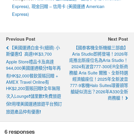
Express)
,
現金回贈 – 信用卡 (美國運通 American
Express)
Previous Post
Next Post
【美國運通白金卡(細頭) 小
【國泰客機全新機艙三部曲】
斯優惠❗】高達HK$3,700
Aria Studio即將登場！2026年
底推出新座位名為Aria Studio！
Apple Store禮品卡及高達
2024有波音777-300ER全新商
944,000美國運通積分❗每年再
務艙 Aria Suite 爾雅、全新特選
有HK$2,000餐飲簽賬回贈 +
經濟艙座位！2025年全新波音
AMEX Travel Online有
777-9客機Halo Suites環薈頭等
HK$2,200簽賬回贈❗全年無限
艙疑似流出？2026年A330全新
次入lounge❗儲里數❗免費旅遊
商務艙！
保❗用埋美國運通旅遊平台預訂
旅遊產品仲有優惠❗
6 responses