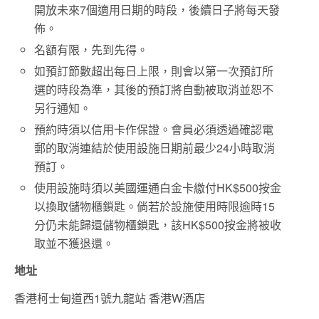
開放未來7個適用日期的時段，後續日子將每天發
佈。
名額有限，先到先得。
如預訂節數超出每日上限，則會以第一次預訂所
選的時段為準，其後的預訂將自動被取消並恕不
另行通知。
預約時須以信用卡作保證。會員必須透過確認電
郵的取消連結於使用設施日期前最少24小時取消
預訂。
使用設施時須以美國運通白金卡繳付HK$500按金
以換取儲物櫃鎖匙。倘若於設施使用時限逾時15
分仍未能歸還儲物櫃鎖匙，該HK$500按金將被收
取並不獲退還。
地址
香港柯士甸道西1號九龍站 香港W酒店