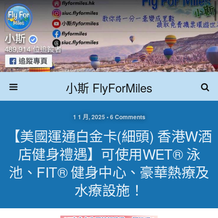
小斯 FlyForMiles
1 1 月, 2025 • 6 Comments
【美國運通白金卡(細頭) 香港W酒
店健身禮遇】可使用WET® 泳
池、FIT® 健身中心、豪華熱療及
水療設施！