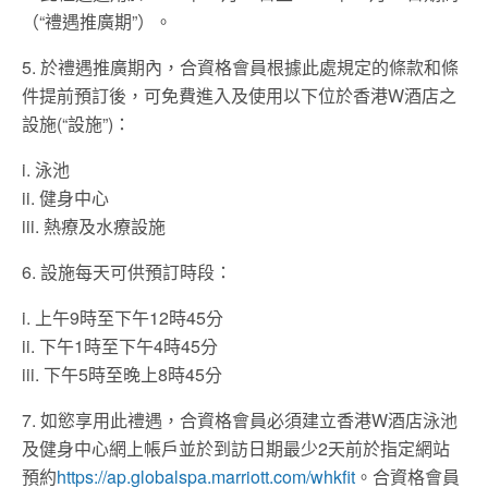
（“禮遇推廣期”）。
5. 於禮遇推廣期內，合資格會員根據此處規定的條款和條
件提前預訂後，可免費進入及使用以下位於香港W酒店之
設施(“設施”)：
i. 泳池
ii. 健身中心
iii. 熱療及水療設施
6. 設施每天可供預訂時段：
i. 上午9時至下午12時45分
ii. 下午1時至下午4時45分
iii. 下午5時至晚上8時45分
7. 如慾享用此禮遇，合資格會員必須建立香港W酒店泳池
及健身中心網上帳戶並於到訪日期最少2天前於指定網站
預約
https://ap.globalspa.marriott.com/whkfit
。合資格會員