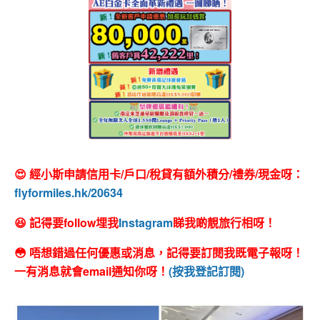
😍 經小斯申請信用卡/戶口/稅貸有額外積分/禮券/現金呀：
flyformiles.hk/20634
😆 記得要follow埋我
Instagram
睇我啲靚旅行相呀！
😳 唔想錯過任何優惠或消息，記得要訂閱我既電子報呀！
一有消息就會email通知你呀！
(按我登記訂閱)