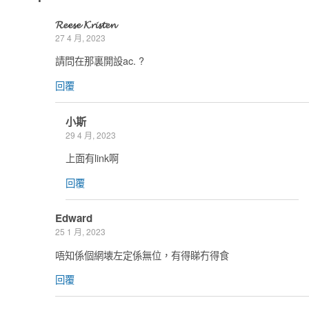
𝓡𝓮𝓮𝓼𝓮 𝓚𝓻𝓲𝓼𝓽𝓮𝓷
27 4 月, 2023
請問在那裏開設ac. ?
回覆
小斯
29 4 月, 2023
上面有link啊
回覆
Edward
25 1 月, 2023
唔知係個網壊左定係無位，有得睇冇得食
回覆