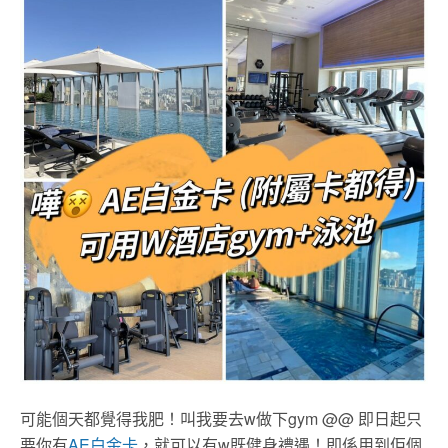
可能個天都覺得我肥！叫我要去w做下gym @@ 即日起只
要你有
AE白金卡
，就可以有w既健身禮遇！即係用到佢個