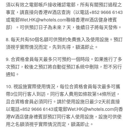
須以有效之電郵帳戶接收確認電郵，所有有關預訂過程之
事宜，請直接向香港W酒店查詢（以電話+852 9666 6143
或電郵
Wet.HK@whotels.com
聯絡香港W酒店健身禮賓
部）。可供預訂日子為未來 7 天，後續日子將每天發佈。
8. 每天共有50個名額可供預約免費進入及使用設施。預訂
須視乎實際情況而定，先到先得，額滿即止。
9. 合資格會員每天最多只可預約一個時段。如果進行了多
次預訂，較後之預訂將自動從預訂系統中刪除，恕不另行
通知。
10. 視設施實際使用情況，每位合資格會員每次最多可攜
帶3位同行客人到訪，同行客人費用如條款第14條所述，
且合資格會員必須同行。請於使用設施日最少2天前直接
以電話+852 9666 6143或電郵
Wet.HK@whotels.com
向香
港W酒店健身禮賓部預訂同行客人使用設施，設施可供使
用之名額須視乎實際情況而定，額滿即止。