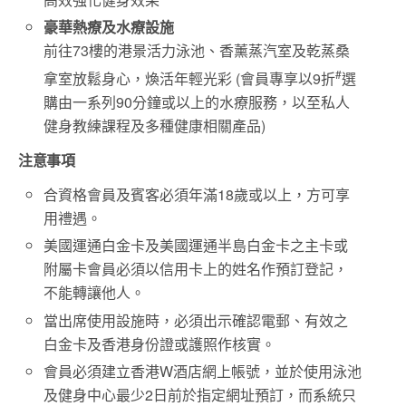
豪華熱療及水療設施
前往73樓的港景活力泳池、香薰蒸汽室及乾蒸桑
#
拿室放鬆身心，煥活年輕光彩 (會員專享以9折
選
購由一系列90分鐘或以上的水療服務，以至私人
健身教練課程及多種健康相關產品)
注意事項
合資格會員及賓客必須年滿18歲或以上，方可享
用禮遇。
美國運通白金卡及美國運通半島白金卡之主卡或
附屬卡會員必須以信用卡上的姓名作預訂登記，
不能轉讓他人。
當出席使用設施時，必須出示確認電郵、有效之
白金卡及香港身份證或護照作核實。
會員必須建立香港W酒店網上帳號，並於使用泳池
及健身中心最少2日前於指定網址預訂，而系統只