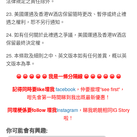
法律規定之責任除外。
23. 美國運通及香港W酒店保留隨時更改、暫停或終止禮
遇之權利，恕不另行通知。
24. 如有任何關於此禮遇之爭議，美國運通及香港W酒店
保留最終決定權。
25. 本條款及細則之中、英文版本如有任何差異，概以英
文版本為準。
😀 😀 😀 😀 😀 我是一條分隔線 😀 😀 😀 😀 😀 😀
記得同時要like埋我
facebook
，仲要撳埋”see first”，
咁先會第一時間睇到我出既最新優惠！
同埋梗係要follow 埋我
Instagram
，睇我啲靚相同IG Story
啦！
你可能會有興趣: