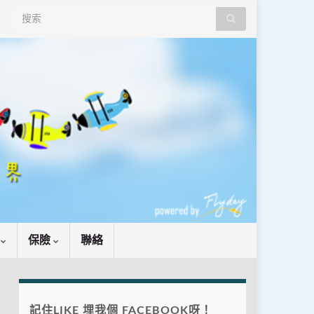
Search for:
識
保險
聯絡
記住LIKE 埋我個 FACEBOOK呀！