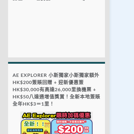
AE EXPLORER 小斯獨家小斯獨家額外
HK$200簽賬回贈 + 迎新優惠簽
HK$30,000有高達26,000里換機票 +
HK$50八達通增值獎賞！全新本地簽賬
全年HK$3＝1里！