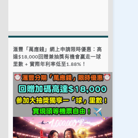
滙豐「萬應錢」網上申請限時優惠：高
達$18,000回贈兼抽獎有機會贏走一球
里數 + 實際年利率低至1.88%！