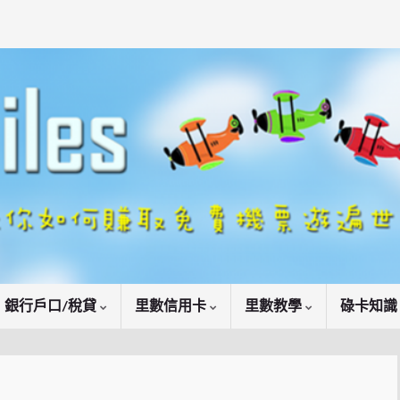
銀行戶口/稅貸
里數信用卡
里數教學
碌卡知