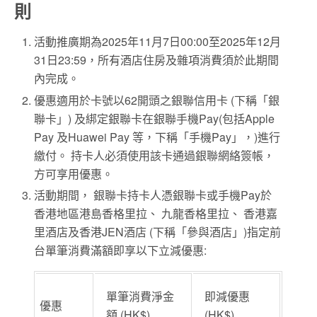
則
活動
推廣期
為
2025
年
11
月
7
日
00:00
至
2025
年
12
月
31
日
23:59
，所有酒店
住房及雜項
消費須於此期間
內完成。
優惠適用於卡號以
62
開頭之銀聯信用卡
(
下稱「銀
聯卡」
)
及
綁定銀聯卡在
銀聯手機
Pay(
包括
Apple
Pay
及
Huawei Pay
等，下稱「手機
Pay
」，
)
進行
繳付。 持卡人必須使用該卡通過銀聯網
絡
簽帳，
方可享用優惠。
活動期間， 銀聯卡持卡人憑銀聯卡或手機
Pay
於
香港地區港島香格里拉、 九龍香格里拉、 香港嘉
里酒店及香港
JEN
酒店
(
下稱「參與酒店」
)
指定前
台單筆消費滿額即享以下立減優惠
:
單筆消費淨金
即減優惠
優惠
額
(HK$)
(HK$)