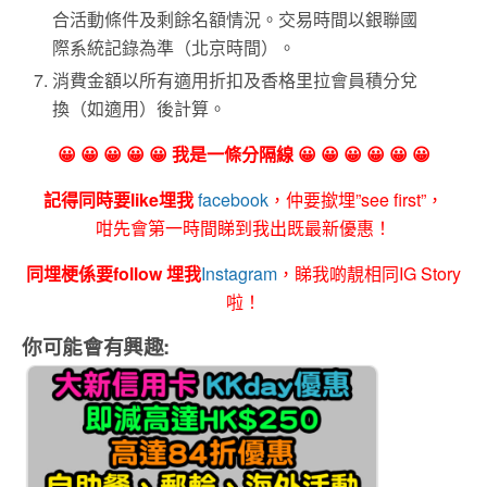
合活動條件及剩餘名額情況。交易時間以銀聯國
際系統記錄為準（北京時間）。
消費
金
額以所有適用折扣及香格里拉會員積分兌
換（
如
適用）後計算
。
😀 😀 😀 😀 😀 我是一條分隔線 😀 😀 😀 😀 😀 😀
記得同時要like埋我
facebook
，仲要撳埋”see first”，
咁先會第一時間睇到我出既最新優惠！
同埋梗係要follow 埋我
Instagram
，睇我啲靚相同IG Story
啦！
你可能會有興趣: