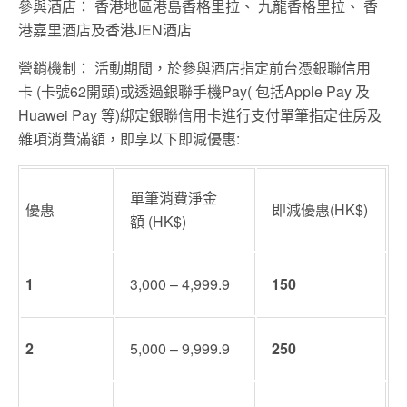
參與酒店： 香港地區港島香格里拉、 九龍香格里拉、 香
港嘉里酒店及香港
JEN
酒店
營銷機制： 活動期間，於參與酒店指定前台憑銀聯信用
卡
(
卡號
62
開頭
)
或透過銀聯手機
Pay(
包括
Apple Pay
及
Huawei Pay
等
)
綁定銀聯信用卡進行支付單筆指定住房及
雜項消費滿額
，
即享以下即減優惠
:
單筆消費淨金
優惠
即減優惠
(HK$)
額
(HK$)
1
3,000 – 4,999.9
150
2
5,000 – 9,999.9
250