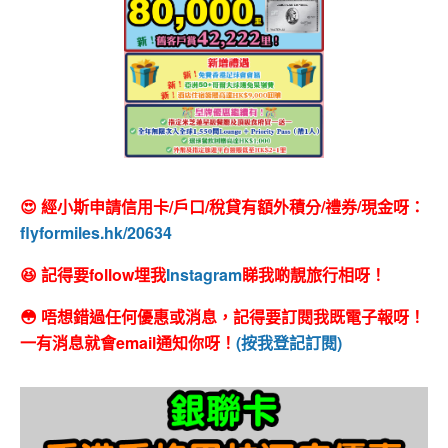
😍 經小斯申請信用卡/戶口/稅貸有額外積分/禮券/現金呀：
flyformiles.hk/20634
😆 記得要follow埋我
Instagram
睇我啲靚旅行相呀！
😳 唔想錯過任何優惠或消息，記得要訂閱我既電子報呀！
一有消息就會email通知你呀！
(按我登記訂閱)