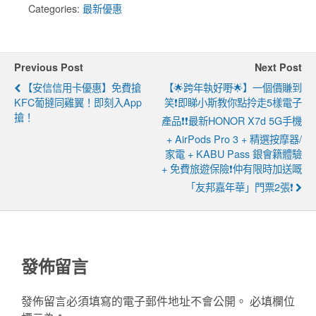
Categories:
最新優惠
Previous Post
Next Post
【安信信用卡優惠】免費搶
【🌟跨年執好嘢🌟】一個價賺到
KFC葡撻同雞翼！即刻入app
笑❗即睇小斯教你點拎走5樣電子
搶！
產品❗❗最新HONOR X7d 5G手機
+ AirPods Pro 3 + 精選按摩器/
家電 + KABU Pass 銀會籍體驗
+ 免費旅遊保險❗仲有限時加送嘅
「友邦嘉年華」門票2張❗
發佈留言
發佈留言必須填寫的電子郵件地址不會公開。
必填欄位