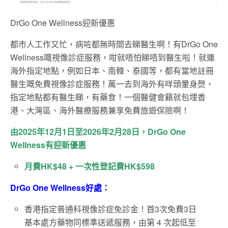
DrGo One Wellness迎新優惠
都市人工作又忙，病咗都無時間去睇醫生啊！有DrGo One
Wellness嘅視像診症服務，咁就唔怕睇唔到醫生啦！就連
海外指定地點，例如日本、南韓、泰國等，都有當地註冊
醫生嘅免費視像診症服務！萬一去到海外有咩頭暈身㷫，
指定地點都有醫生睇，有藥食！一個醫健會籍就包埋香
港、大灣區、海外醫療服務兼享免費旅遊保險啊！
由
2025
年
12
月
1
日至
2026
年
2
月
28
日，
DrGo One
Wellness
有迎新優惠
月費
HK$48 +
一次性登記費
HK$598
DrGo One Wellness好處：
香港指定普通科視像診症免診金！首3次免費3日
基本處方藥物同標準送遞服務，由第 4 次起低至