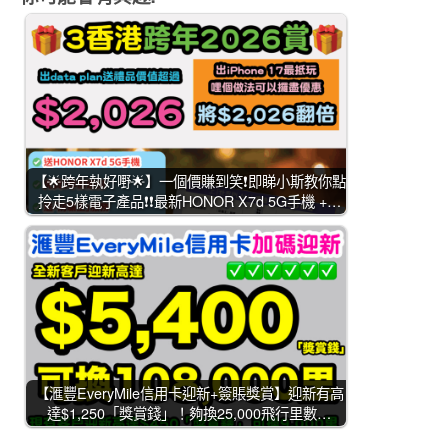
【🌟跨年執好嘢🌟】一個價賺到笑❗即睇小斯教你點
拎走5樣電子產品❗❗最新HONOR X7d 5G手機 +…
【滙豐EveryMile信用卡迎新+簽賬獎賞】迎新有高
達$1,250「獎賞錢」！夠換25,000飛行里數…