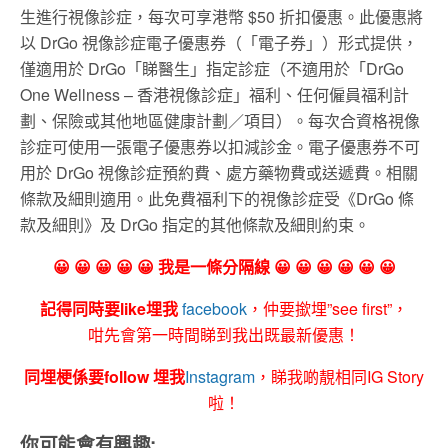
生進行視像診症，每次可享港幣 $50 折扣優惠。此優惠將
以 DrGo 視像診症電子優惠券（「電子券」）形式提供，
僅適用於 DrGo「睇醫生」指定診症（不適用於「DrGo
One Wellness – 香港視像診症」福利、任何僱員福利計
劃、保險或其他地區健康計劃／項目）。每次合資格視像
診症可使用一張電子優惠券以扣減診金。電子優惠券不可
用於 DrGo 視像診症預約費、處方藥物費或送遞費。相關
條款及細則適用。此免費福利下的視像診症受《DrGo 條
款及細則》及 DrGo 指定的其他條款及細則約束。
😀 😀 😀 😀 😀 我是一條分隔線 😀 😀 😀 😀 😀 😀
記得同時要like埋我
facebook
，仲要撳埋”see first”，
咁先會第一時間睇到我出既最新優惠！
同埋梗係要follow 埋我
Instagram
，睇我啲靚相同IG Story
啦！
你可能會有興趣: