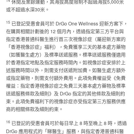
14
休閒及業餘運動，其海拔高度限制不超過海拔5,000米
或不超過水深30米。
15
已登記受惠會員可於 DrGo One Wellness 迎新方案下，
在購買相關計劃後的 12 個月內，透過指定第三方平台與
指定香港普通科醫生進行首三次視像診症（屬迎新方案的
「香港視像診症」福利），免費獲享三天的基本處方藥物
（如獲醫生處方）及標準送遞服務。標準送遞服務僅適用
於香港指定地點及指定服務時間內。如視像診症安排於上
述服務時間以外，則需支付送遞附加費。如醫生處方額外
或指定藥物，則需支付額外費用。此項免費權益受《免費
權益：指定香港視像診症之免費三天基本處方藥物及標準
送遞服務條款及細則》及 DrGo 指定的其他條款及細則約
束。此項免費福利下的視像診症亦受指定第三方服務供應
商的相關條款及細則約束。
16
已登記的受惠會員可於每日早上 8 時至晚上 8 時，透過
DrGo 應用程式的「睇醫生」服務，與指定香港普通科醫