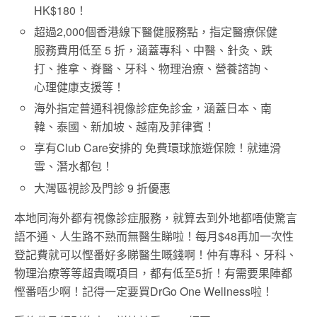
HK$180！
超過2,000個香港線下醫健服務點，指定醫療保健
服務費用低至 5 折，涵蓋專科、中醫、針灸、跌
打、推拿、脊醫、牙科、物理治療、營養諮詢、
心理健康支援等！
海外指定普通科視像診症免診金，涵蓋日本、南
韓、泰國、新加坡、越南及菲律賓！
享有Club Care安排的 免費環球旅遊保險！就連滑
雪、潛水都包！
大灣區視診及門診 9 折優惠
本地同海外都有視像診症服務，就算去到外地都唔使驚言
語不通、人生路不熟而無醫生睇啦！每月$48再加一次性
登記費就可以慳番好多睇醫生嘅錢啊！仲有專科、牙科、
物理治療等等超貴嘅項目，都有低至5折！有需要果陣都
慳番唔少啊！記得一定要買DrGo One Wellness啦！