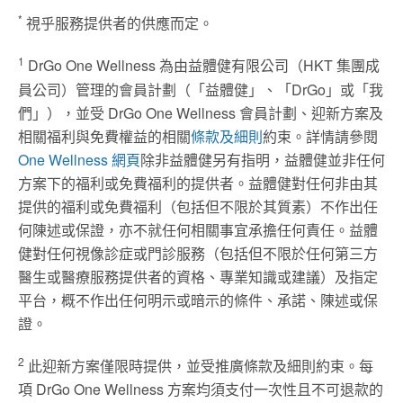
*
視乎服務提供者的供應而定。
1
DrGo One Wellness 為由益體健有限公司（HKT 集團成
員公司）管理的會員計劃（「益體健」、「DrGo」或「我
們」），並受 DrGo One Wellness 會員計劃、迎新方案及
相關福利與免費權益的相關
條款及細則
約束。詳情請參閱
One Wellness 網頁
除非益體健另有指明，益體健並非任何
方案下的福利或免費福利的提供者。益體健對任何非由其
提供的福利或免費福利（包括但不限於其質素）不作出任
何陳述或保證，亦不就任何相關事宜承擔任何責任。益體
健對任何視像診症或門診服務（包括但不限於任何第三方
醫生或醫療服務提供者的資格、專業知識或建議）及指定
平台，概不作出任何明示或暗示的條件、承諾、陳述或保
證。
2
此迎新方案僅限時提供，並受推廣條款及細則約束。每
項 DrGo One Wellness 方案均須支付一次性且不可退款的