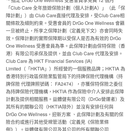
指定 DrGo One Wellness 受惠會員享免費 12 個月
「Club Care 全年旅遊保險計劃（個人計劃A）」（此「保
障計劃」）由 Club Care直接代理及安排，受Club Care相
關條款及細則約束。受惠會員的 DrGo One Wellness 會籍
一旦被終止，所享之保障計劃（定義見下文）亦會同時失
效。保障計劃的實際保障期以受保人是否為有效的 DrGo
One Wellness 受惠會員為準。此保障計劃由保特保險（香
港）有限公司承保及提供，並由 Club Care 代理及安排。
Club Care 為 HKT Financial Services (IA)
Limited（「HKTIA」）所經營的一個服務品牌；HKTIA 為
香港特別行政區保險業監管局下的持牌保險代理機構（持
牌保險 代理牌照號碼： FA2474），亦獲保特保險之委任
為持牌保險代理機構，HKTIA 作為保險中介人安排此保障
計劃及提供相關服務。益體健有限公司（DrGo營運者）及
其所有的關聯公司（HKTIA除外）並沒有安排任何與
DrGo One Wellness，迎新方案 、此保障計劃及有關的保
險合約或進行其他受規管活動（定義見《保險業條
例》）。益體健有限公司及其公司的所有關聯公司