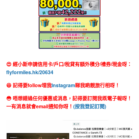
😍 經小斯申請信用卡/戶口/稅貸有額外積分/禮券/現金呀：
flyformiles.hk/20634
😆 記得要follow埋我
Instagram
睇我啲靚旅行相呀！
😳 唔想錯過任何優惠或消息，記得要訂閱我既電子報呀！
一有消息就會email通知你呀！
(按我登記訂閱)