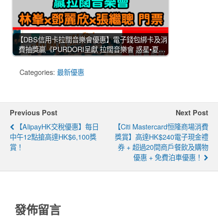
【DBS信用卡拉闊音樂會優惠】電子錢包綁卡及消
費抽獎贏《PURDORI呈獻 拉闊音樂會 惑星•夏…
Categories:
最新優惠
Previous Post
Next Post
【AlipayHK交稅優惠】每日
【Citi Mastercard恒隆商場消費
中午12點搶高達HK$6,100獎
獎賞】高達HK$240電子現金禮
賞！
券 + 超過20間商戶餐飲及購物
優惠 + 免費泊車優惠！
發佈留言