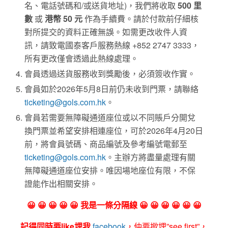
名、電話號碼和/或送貨地址)，我們將收取
500 里
數
或
港幣 50 元
作為手續費。請於付款前仔細核
對所提交的資料正確無誤。如需更改收件人資
訊，請致電國泰客戶服務熱線 +852 2747 3333，
所有更改僅會透過此熱線處理。
會員透過送貨服務收到獎勵後，必須簽收作實。
會員如於2026年5月8日前仍未收到門票，請聯絡
ticketing@gols.com.hk
。
會員若需要無障礙通道座位或以不同賬戶分開兌
換門票並希望安排相連座位，可於2026年4月20日
前，將會員號碼、商品編號及參考編號電郵至
ticketing@gols.com.hk
。主辦方將盡量處理有關
無障礙通道座位安排。唯因場地座位有限，不保
證能作出相關安排。
😀 😀 😀 😀 😀 我是一條分隔線 😀 😀 😀 😀 😀 😀
記得同時要like埋我
facebook
，仲要撳埋”see first”，