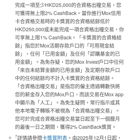
完成一項至少HKD25,000的合資格出糧交易，您
可獲得無上限2% CashBack。當你進行Mox信用
卡合資格交易時的卡獎賞的合資格結餘低於
HKD250,000或未能完成一項合資格出糧交易，你
可享無上限1% CashBack。「卡獎賞的合資格結
餘」指您於Mox活期存款戶口的「可用現金結
餘」，任何「已用金額」及任何「認購基金的已
用金額」。為免存疑，您的Mox Invest戶口中任何
「來自未結算金額的已用金額」及定期存款戶口
中的任何結餘均不計入卡獎賞的合資格結餘。
「合資格出糧交易」是指您的僱主透過轉數快將
您的薪金存入您的Mox戶口，而該交易在Mox app
中顯示為「人工」。為免生疑問，常行指示或其
他本地電子轉賬不被視為「合資格出糧交易」。
您可於完成合資格出糧交易當日起至下一個曆月
的最後一日之期間，獲得2% CashBack獎賞。
7
詳情請參閱
卡獎賞附表
。由2025年12月1日起，