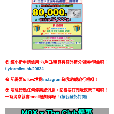
😍 經小斯申請信用卡/戶口/稅貸有額外積分/禮券/現金呀：
flyformiles.hk/20634
😆 記得要follow埋我
Instagram
睇我啲靚旅行相呀！
😳 唔想錯過任何優惠或消息，記得要訂閱我既電子報呀！
一有消息就會email通知你呀！
(按我登記訂閱)