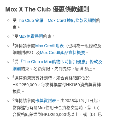
Mox X The Club 優惠條款細則
受
The Club 會籍 – Mox Card 連結條款及細則
約
束。
2
受
Mox免責聲明
約束。
3
詳情請參閱
Mox Credit附表
（也稱為一般條款及
細則附表3）及
Mox Credit產品資料概要
。
4
受
「The Club x Mox購物即時折扣優惠」條款及
細則
約束。名額有限，先到先得，額滿即止。
5
選擇消費獎賞計劃時，如合資格結餘低於
HKD250,000，每次轉換需付HKD50消費獎賞轉
換費。
6
詳情請參閱
卡獎賞附表
。由2025年12月1日起，
當你進行有關Mox信用卡合資格交易時，您（a）
合資格結餘達到HKD250,000或以上，或（b）已