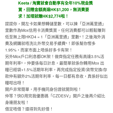
Keeta / 淘寶就會自動享有全年10%現金獎
賞，回贈金額高達HK$1,200，無消費要
求！加埋就賺HK$2,774啦！
提提你，開左卡如果想轉儲里數，可以揀「亞洲萬里通」
里數作為Mox信用卡消費獎賞，任何消費都可以輕鬆賺到
低至無上限HKD4 = 1「亞洲萬里通」里數⁴！之後海外消
費及網購就唔洗比外幣交易手續費⁵！即係幫你慳多
1.95%，而家市面上唔係好多卡有架！
另外Mox戶口利息都OK架！做齊指定任務有高達3.5%活
期年利率⁶，仲要係每日計息，最簡單就係你轉用Mox 出
糧已經袋+1.5%活期年利率，再完成指定投資/貨幣兌換/存
款仲有額外2%活期年利率，每一日都有息收，真係好似出
糧咁出呀！
開戶非常簡單，用手機同身份證就開到啦！
仲等？快D用完我優惠碼「CZDE5V」開戶之後再介紹比
身邊朋友啦！
借定唔借？還得到先好借！