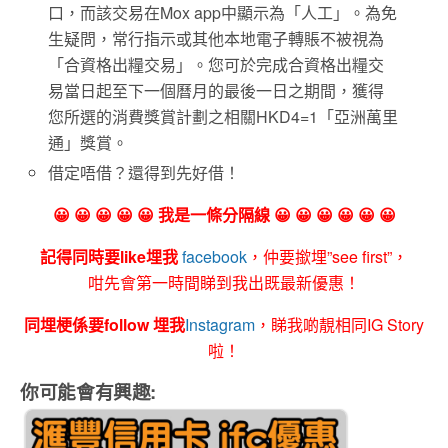
口，而該交易在Mox app中顯示為「人工」。為免
生疑問，常行指示或其他本地電子轉賬不被視為
「合資格出糧交易」。您可於完成合資格出糧交
易當日起至下一個曆月的最後一日之期間，獲得
您所選的消費獎賞計劃之相關HKD4=1「亞洲萬里
通」獎賞。
借定唔借？還得到先好借！
😀 😀 😀 😀 😀 我是一條分隔線 😀 😀 😀 😀 😀 😀
記得同時要like埋我
facebook
，仲要撳埋”see first”，
咁先會第一時間睇到我出既最新優惠！
同埋梗係要follow 埋我
Instagram
，睇我啲靚相同IG Story
啦！
你可能會有興趣: