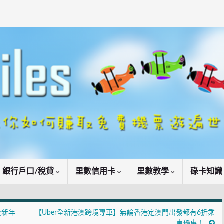
銀行戶口/稅貸
里數信用卡
里數教學
碌卡知
及新年
【Uber全新港澳跨境專車】無論香港定澳門出發都有6折乘
車優惠！