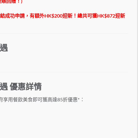
簽賬回贈！)
結成功申請，有額外HK$200迎新！總共可獲HK$872迎新
禮遇
饗禮遇 優惠詳情
定食府享用餐飲美食即可獲高達85折優惠*：