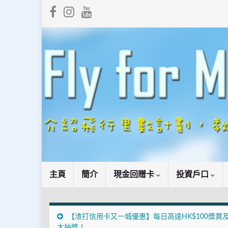
主頁
簡介
現金回贈卡
投資戶口
【渣打信用卡又一城優惠】每日高達HK$100獎賞
大抽獎！