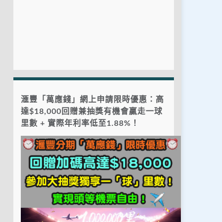
滙豐「萬應錢」網上申請限時優惠：高
達$18,000回贈兼抽獎有機會贏走一球
里數 + 實際年利率低至1.88%！