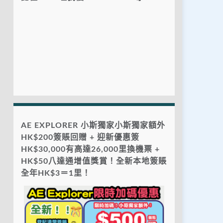
AE EXPLORER 小斯獨家小斯獨家額外
HK$200簽賬回贈 + 迎新優惠簽
HK$30,000有高達26,000里換機票 +
HK$50八達通增值獎賞！全新本地簽賬
全年HK$3＝1里！