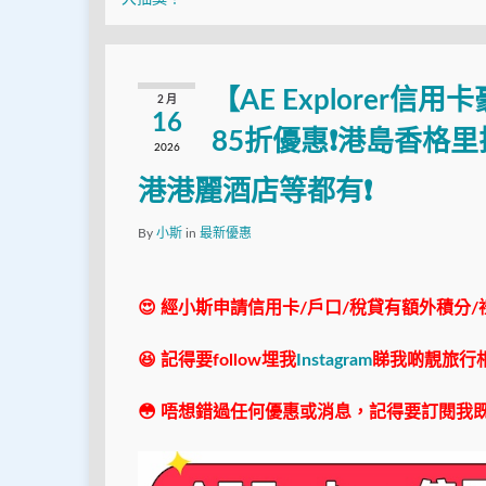
【AE Explore
2 月
16
85折優惠❗港島香格
2026
港港麗酒店等都有❗
By
小斯
in
最新優惠
😍 經小斯申請信用卡/戶口/稅貸有額外積分/
😆 記得要follow埋我
Instagram
睇我啲靚旅行
😳 唔想錯過任何優惠或消息，記得要訂閱我既