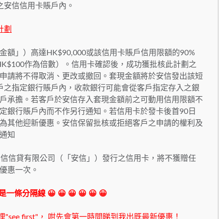
之安信信用卡賬戶內。
計劃
」）高達HK$90,000或該信用卡賬戶信用限額的90%
以HK$100作為倍數）。信用卡確認後，成功獲批核此計劃之
申請將不得取消、更改或撤回。套現金額將於安信發出該短
戶之指定銀行賬戶內，收款銀行可能會從客戶指定存入之銀
戶承擔。若客戶於安信存入套現金額前之可動用信用限額不
定銀行賬戶內而不作另行通知。若信用卡於發卡後首90日
為其他迎新優惠。安信保留批核或拒絕客戶之申請的權利及
通知
安信信貸有限公司（「安信」）發行之信用卡，將不獲贈任
優惠一次。
 我是一條分隔線 😀 😀 😀 😀 😀 😀
ee first"，
咁先會第一時間睇到我出既最新優惠！