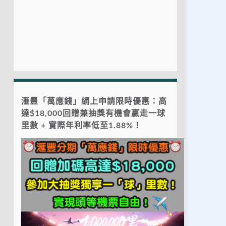
滙豐「萬應錢」網上申請限時優惠：高
達$18,000回贈兼抽獎有機會贏走一球
里數 + 實際年利率低至1.88%！