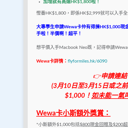
加埋就有高達HK$1,800啦！
慳番HK$1,800，即係HK$2,999就可以入手全
大專學生申請Wewa卡仲有得揀HK$1,000現金
手啦！半價啊！超平！
想平價入手Macbook Neo既，記得申請Wew
Wewa卡詳情：
flyformiles.hk/6090
👉
申請連結
(3月10日至3月15日或
$1,000！
如未能一氣
Wewa卡小斯額外獎賞：
*小斯額外$1,000包括
$800現金回贈及$200超市禮