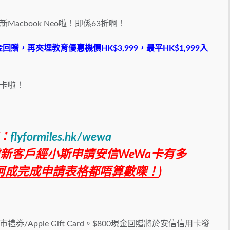
新Macbook Neo啦！即係63折啊！
回贈，再夾埋教育優惠機價HK$3,999，最平HK$1,999入
a卡啦！
：
flyformiles.hk/wewa
之前新客戶經小斯申請安信WeWa卡有多
呵成完成申請表格都唔算數㗎！
)
券/Apple Gift Card。
$800現金回贈將於安信信用卡發