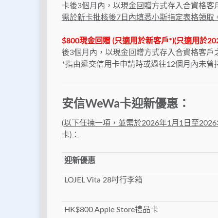
卡後3個月內，以現金回贈方式存入合資格客
需於新卡批核後7日內填悉小斯指定表格領取
$800現金回贈 (只適用於新客戶*)(只適用於20
後3個月內，以現金回贈方式存入合資格客戶
*指由遞交信用卡申請時或過往12個月內未
安信WeWa卡迎新優惠：
(
以下任揀一項，並需於
2026
年1
月1
日至
2026
卡
)
：
迎新優惠
LOJEL Vita 28吋行李箱
HK$800 Apple Store禮品卡