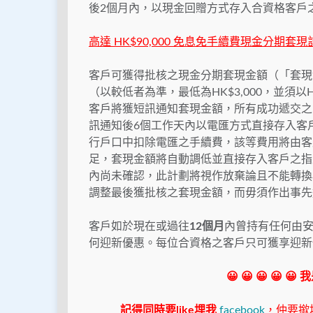
後2個月內，以現金回贈方式存入合資格客戶
高達 HK$90,000 免息免手續費現金分期套現
客戶可獲得批核之現金分期套現金額（「套現金額
（以較低者為準，最低為HK$3,000，並須
客戶將獲短訊通知套現金額，所有成功遞交之
訊通知後6個工作天內以電匯方式直接存入客
行戶口中扣除電匯之手續費，該等費用將由客
足，套現金額將自動調低並直接存入客戶之指
內尚未確認，此計劃將視作放棄論且不能轉換
調整最後獲批核之套現金額，而毋須作出事先
客戶如於現在或過往
12個月
內曾持有任何由
何迎新優惠。每位合資格之客戶只可獲享迎新
😀 😀 😀 😀 😀
記得同時要like埋我
facebook
，仲要撳埋"s