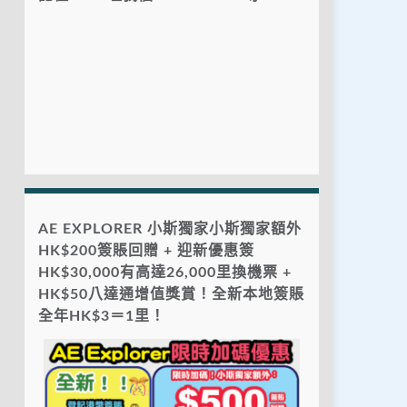
AE EXPLORER 小斯獨家小斯獨家額外
HK$200簽賬回贈 + 迎新優惠簽
HK$30,000有高達26,000里換機票 +
HK$50八達通增值獎賞！全新本地簽賬
全年HK$3＝1里！