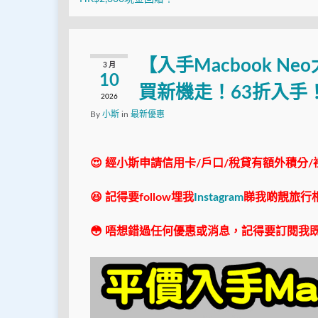
【入手Macbook Ne
3 月
10
買新機走！63折入手
2026
By
小斯
in
最新優惠
😍 經小斯申請信用卡/戶口/稅貸有額外積分/
😆 記得要follow埋我
Instagram
睇我啲靚旅行
😳 唔想錯過任何優惠或消息，記得要訂閱我既