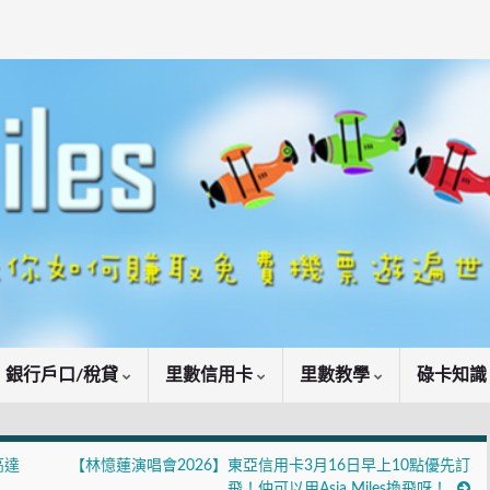
銀行戶口/稅貸
里數信用卡
里數教學
碌卡知
高達
【林憶蓮演唱會2026】東亞信用卡3月16日早上10點優先訂
飛！仲可以用Asia Miles換飛呀！