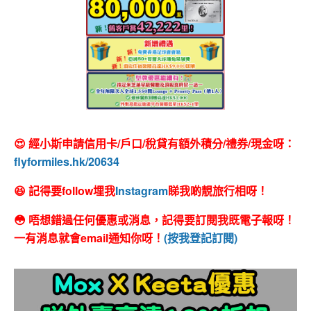
😍 經小斯申請信用卡/戶口/稅貸有額外積分/禮券/現金呀：
flyformiles.hk/20634
😆 記得要follow埋我
Instagram
睇我啲靚旅行相呀！
😳 唔想錯過任何優惠或消息，記得要訂閱我既電子報呀！
一有消息就會email通知你呀！
(按我登記訂閱)