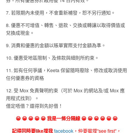
券。所有優惠券於啟用後 14 日內有效。
7. 若限期內未使用，不會重新補發，恕不另行通知。
8. 優惠不可增值、轉售、退款、交換或轉讓以取得價值或
兌換成現金。
9. 消費和優惠的金額以賬單實際支付金額為準。
10. 優惠受地區限制、及條款與細則所約束。
11. 如有任何爭議，Keeta 保留隨時廢除、修改或取消使用
任何優惠券的資格
12. 受 Mox 免責聲明約束（可於 Mox 的網站及/或 Mox 應
用程式找到）。
借定唔借？還得到先好借！
😀 😀 😀 😀 😀 我是一條分隔線 😀 😀 😀 😀 😀 😀
記得同時要like埋我
facebook
，仲要撳埋”see first”，