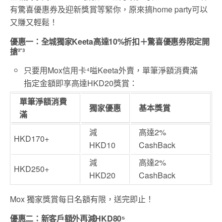
有驚喜優惠券及迎新獎賞等緊你，原來搞home party可以
又賺又輕鬆！
優惠一：全城獨家Keeta高達10%折扣＋驚喜優惠券限定開
搶²˙³
只要用Mox信用卡⁴嗌Keeta外賣，單筆淨額消費滿
指定金額即享高達HKD20獎賞：
單筆淨額消費
獨家優惠
基本獎賞
滿
減
高達2%
HKD170+
HKD10
CashBack
減
高達2%
HKD250+
HKD20
CashBack
Mox 獨家獎賞每日名額有限，送完即止！
優惠二：新客戶額外再減HKD80⁵