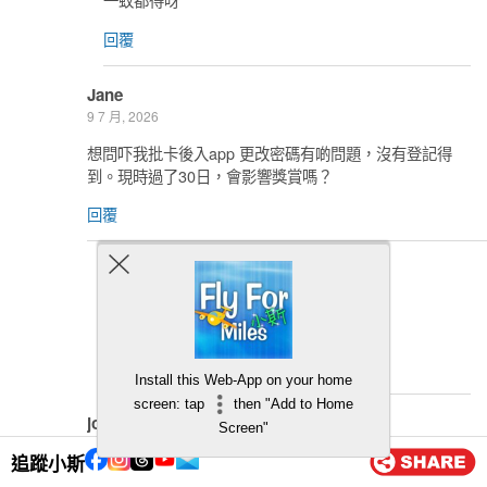
回覆
Jane
9 7 月, 2026
想問吓我批卡後入app 更改密碼有啲問題，沒有登記得
到。現時過了30日，會影響獎賞嗎？
回覆
小斯
13 7 月, 2026
你係無登記到D咩?
回覆
Install this Web-App on your home
screen: tap
then "Add to Home
joey
Screen"
9 7 月, 2026
追蹤小斯
想問下萬寧算唔算超市簽賬? 算唔算合格簽賬?