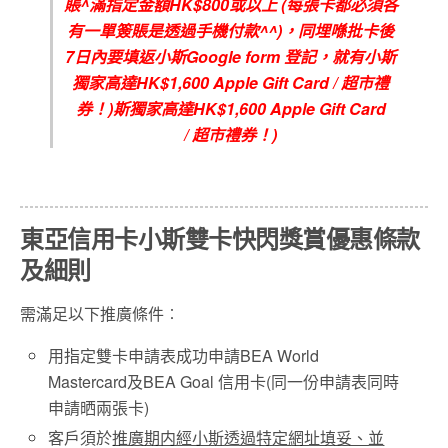
賬^滿指定金額HK$800或以上 (每張卡都必須各
有一單簽賬是透過手機付款^^)，同埋喺批卡後
7日內要填返小斯Google form 登記，就有小斯
獨家高達HK$1,600 Apple Gift Card / 超市禮
券！)斯獨家高達
HK$1,600 Apple Gift Card
/
超市禮券！
)
東亞信用卡小斯雙卡快閃獎賞優惠條款
及細則
需滿足以下推廣條件︰
用指定雙卡申請表
成功申請
BEA World
Mastercard及BEA Goal 信用卡(
同一份申請表同時
申請晒兩張卡
)
客戶須於
推廣期内經小斯透過特定網址填妥、並