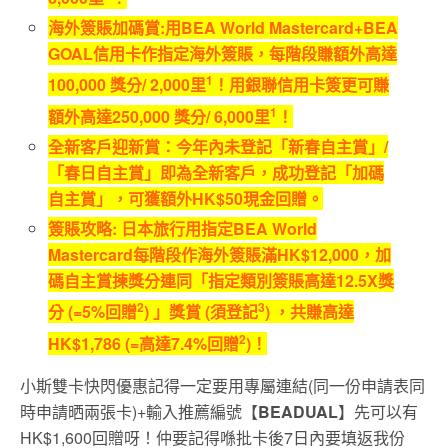
海外簽賬加碼賞
:
用
BEA World Mastercard+BEA
GOAL
信用卡作指定海外簽賬，每階段賺額外高達
1
1
00,000
獎分
/
2
,000
里
！用銀聯信用卡簽更可賺
1
額外高達
25
0,000
獎分
/
6
,000
里
！
全新客戶迎新賞：今年內未登記「新春自主賞」
/
「春日自主賞」即為全新客戶，成功登記「加碼
自主賞」，可獲額外
HK$50
現金回贈。
簽賬攻略
: 日本旅行用指定BEA World
Mastercard每階段作海外簽賬滿HK$12,000，加
碼自主賞揀獎分連同「指定類別簽賬高達12.5X獎
2
3
分 (=5%回贈
) 」獎賞 (須登記
) ，共賺高達
2
HK$1,786 (=高達7.4%回贈
)！
小斯雙卡快閃優惠記得一定要用專屬連結(同一份申請表同
時申請晒兩張卡)+輸入推薦編號【
BEADUAL
】先可以有
HK$1,600回贈呀！仲要記得喺批卡後7日內要填返我份