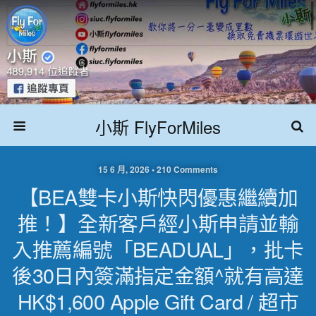
小斯 FlyForMiles
15 6 月, 2026 • 210 Comments
【BEA雙卡小斯快閃優惠繼續加
推！】全新客戶經小斯申請並輸
入推薦編號「BEADUAL」，批卡
後30日內簽滿指定金額^就有高達
HK$1,600 Apple Gift Card / 超市