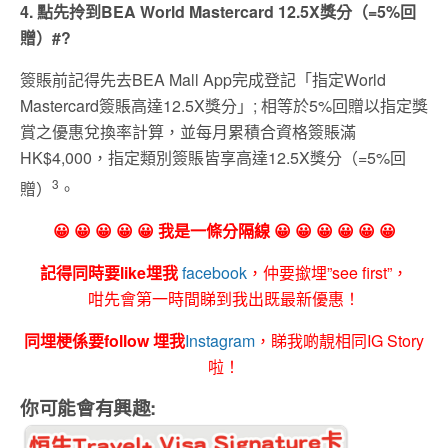
4. 點先拎到BEA World Mastercard 12.5X獎分（=5%回
贈）#?
簽賬前記得先去BEA Mall App完成登記「指定World
Mastercard簽賬高達12.5X獎分」; 相等於5%回贈以指定獎
賞之優惠兌換率計算，並每月累積合資格簽賬滿
HK$4,000，指定類別簽賬皆享高達12.5X獎分（=5%回
3
贈）
。
😀 😀 😀 😀 😀 我是一條分隔線 😀 😀 😀 😀 😀 😀
記得同時要like埋我
facebook
，仲要撳埋”see first”，
咁先會第一時間睇到我出既最新優惠！
同埋梗係要follow 埋我
Instagram
，睇我啲靚相同IG Story
啦！
你可能會有興趣: