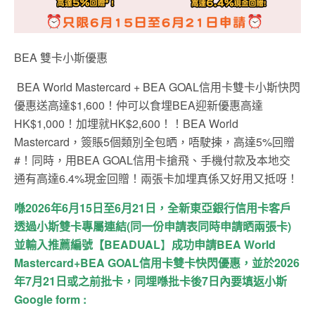
BEA 雙卡小斯優惠
BEA World Mastercard + BEA GOAL信用卡雙卡小斯快閃
優惠送高達$1,600！仲可以食埋BEA迎新優惠高達
HK$1,000！加埋就HK$2,600！！BEA World
Mastercard，簽賬5個類別全包晒，唔駛揀，高達5%回贈
#！同時，用BEA GOAL信用卡搶飛、手機付款及本地交
通有高達6.4%現金回贈！兩張卡加埋真係又好用又抵呀！
喺
2026
年6
月15
日
至6
月21
日，全新東亞銀行信用卡客戶
透過小斯雙卡專屬連結
(
同一份申請表同時申請晒兩張卡
)
並輸入推薦編號【
BEADUAL
】
成功申請
BEA World
Mastercard+BEA GOAL
信用卡雙卡快閃優惠，並於
2026
年
7
月21
日或之前批卡，同埋喺批卡後
7
日內要填返小斯
Google form :