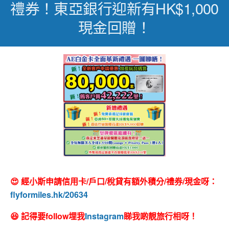
禮券！東亞銀行迎新有HK$1,000
現金回贈！
😍 經小斯申請信用卡/戶口/稅貸有額外積分/禮券/現金呀：
flyformiles.hk/20634
😆 記得要follow埋我
Instagram
睇我啲靚旅行相呀！