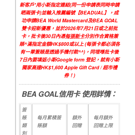
新客戶
*
用小斯指定連結
(
同一份申請表同時申請
晒兩張卡
)
並輸入推薦編號【
BEADUAL
】，成
功申請
BEA World Mastercard
及
BEA GOAL
雙卡迎新優惠，並於
2026
年7
月21
日或之前批
卡，批卡後
30
日內憑
每張新卡
分別作合資格簽
賬
^
滿指定金額
HK$800
或以上
(
每張卡都必須各
有一單簽賬是透過手機付款
^^)
，同埋喺批卡後
7
日內要填返小斯
Google form
登記，就有小斯
獨家高達
HK$1,600 Apple Gift Card /
超市禮
券！
)
BEA GOAL信用卡
使用詳情：
簽
賬
每月累積簽
額外
每月額外
類
賬額
回贈
回贈上限
別