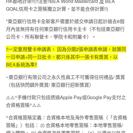
HK都唔計架!!(!!注意!!BEA World Mastercard
及
BEA
GOAL信用卡之簽賬獨立計算，並不能合併計算!!)
*東亞銀行信用卡全新客戶需要於遞交申請日起計過去6個
月內並無持有任何東亞銀行信用卡主卡（不包括東亞銀行
公司卡、所有聯營卡、學院卡和附屬卡）。
!!一定要用雙卡申請表， 因為分開2張申請表申請，就算同
一日申請+同一日批卡，都只係其中一張卡有獎賞，以
BEA系統為準!!
~東亞銀行有限公司之永久性員工不可獲得任何禮品/ 獎賞
（包括快閃額外獎賞/ 東亞銀行迎新獎賞）
⚠️⚠️^手機付款只包括透過Apple Pay或Google Pay支付之
合資格簽賬^⚠️⚠️
^合資格簽賬定義：合資格本地及海外零售簽賬（「合資格
簽賬」）包括： (i) 合資格本地零售簽賬：本地零售簽賬/
網上購物。 (ii) 合資格海外零售簽賬：（a）以港元以外貨