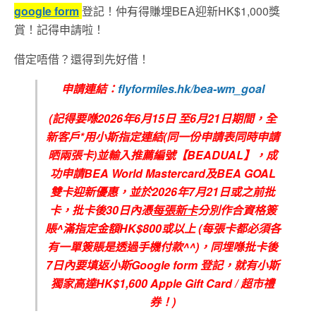
google form
登記！仲有得賺埋BEA迎新HK$1,000獎
賞！記得申請啦！
借定唔借？還得到先好借！
申請連結：
flyformiles.hk/bea-wm_goal
(
記得要喺
2026
年6
月
15
日
至6
月21
日期間，全
新客戶
*
用小斯指定連結
(
同一份申請表同時申請
晒兩張卡
)
並輸入推薦編號【
BEADUAL
】，成
功申請
BEA World Mastercard
及
BEA GOAL
雙卡迎新優惠，並於
2026
年7
月21
日或之前批
卡，批卡後
30
日內憑
每張新卡
分別作合資格簽
賬
^
滿指定金額
HK$800
或以上
(
每張卡都必須各
有一單簽賬是透過手機付款
^^)
，同埋喺批卡後
7
日內要填返小斯
Google form
登記，就有小斯
獨家高達
HK$1,600 Apple Gift Card /
超市禮
券！
)