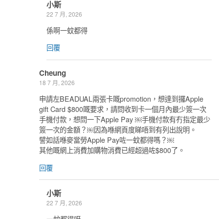
小斯
22 7 月, 2026
係啊一蚊都得
回覆
Cheung
18 7 月, 2026
申請左BEADUAL兩張卡嘅promotion，想達到攞Apple
gift Card $800嘅要求，請問收到卡一個月內最少簽一次
手機付款，想問一下Apple Pay ￼手機付款有冇指定最少
簽一次的金額？￼因為喺網頁度睇唔到有列出說明。
譬如話喺麥當勞Apple Pay咗一蚊都得嗎？￼
其他嘅網上消費加購物消費已經超過咗$800了。
回覆
小斯
22 7 月, 2026
一蚊都得呀