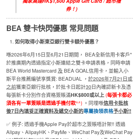
獨家高達
HK$1,600 Apple Gift Card /
超市禮
券！
)
BEA 雙卡快閃優惠
常見問題
如何取得小斯東亞銀行雙卡額外優惠？
喺2026年6月15日至6月21日期間， BEA全新信用卡客戶*
於推廣期內透過指定小斯連結之雙卡申請表格，同時申請
BEA World Mastercard
及
BEA GOAL信用卡，並輸入小
斯平台推薦編號享獎賞: BEADUAL ，
於
2026
年7
月21
日或
之前
獲東亞銀行批核，於批卡日起計
30
日內確認新卡及憑
每張新卡分別作合資格簽賬滿
HK$800
或以上
(
每張卡都必
須各有一單簽賬是透過手機付款
^^)
。同埋喺
信用卡批核
後
7
日內填妥正確資料及遞交小斯的
專屬換領表格
予小斯
!!
✅ 例子: 透過手機Apple Pay於超市之簽賬唔計架!! 透過
Alipay、AlipayHK、PayMe、WeChat Pay及WeChat Pay