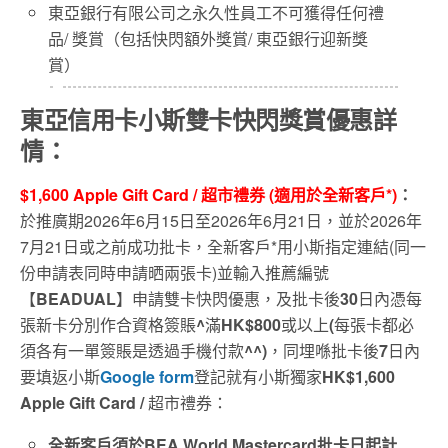
東亞銀行有限公司之永久性員工不可獲得任何禮
品
/
獎賞（包括快閃額外獎賞
/
東亞銀行迎新獎
賞）
東亞信用卡小斯雙卡快閃獎賞優惠詳
情
：
$1,600 Apple Gift Card /
超市禮券
(
適用於全新
客戶*
)
：
於推廣期
2026
年6月15日至
2026
年6
月21
日
，
並
於
2026
年
7
月21
日或之前成功批卡，全新客戶
*
用小斯指定連結
(
同一
份申請表同時申請晒兩張卡
)
並輸入推薦編號
【
BEADUAL
】申請雙卡快閃優惠，及批卡後
30
日內憑每
張新卡分別作合資格簽賬
^
滿
HK$800
或以上
(
每張卡都必
須各有一單簽賬是透過手機付款
^^)
，同埋喺批卡後
7
日內
要填返小斯
Google form
登記就有小斯獨家
HK$1,600
Apple Gift Card /
超市禮券：
全新客戶須於BEA World Mastercard批卡日起計