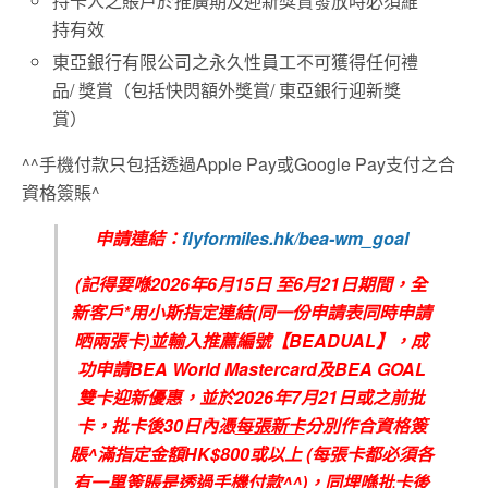
持卡人之賬戶於推廣期及迎新獎賞發放時必須維
持有效
東亞銀行有限公司之永久性員工不可獲得任何禮
品
/
獎賞（包括快閃額外獎賞
/
東亞銀行迎新獎
賞）
^^手機付款只包括透過Apple Pay或Google Pay支付之合
資格簽賬^
申請連結：
flyformiles.hk/bea-wm_goal
(
記得要喺
2026
年6
月
15
日
至6
月21
日期間，全
新客戶
*
用小斯指定連結
(
同一份申請表同時申請
晒兩張卡
)
並輸入推薦編號【
BEADUAL
】，成
功申請
BEA World Mastercard
及
BEA GOAL
雙卡迎新優惠，並於
2026
年7
月21
日或之前批
卡，批卡後
30
日內憑
每張新卡
分別作合資格簽
賬
^
滿指定金額
HK$800
或以上
(
每張卡都必須各
有一單簽賬是透過手機付款
^^)
，同埋喺批卡後