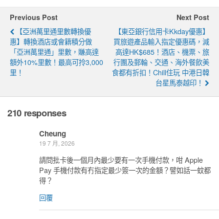
Previous Post
Next Post
【亞洲萬里通里數轉換優
【東亞銀行信用卡kkday優惠】
惠】轉換酒店或會籍積分做
買旅遊產品輸入指定優惠碼，減
「亞洲萬里通」里數，賺高達
高達HK$685！酒店、機票、旅
額外10%里數！最高可拎3,000
行團及郵輪、交通、海外餐飲美
里！
食都有折扣！Chill住玩 中港日韓
台星馬泰越印！
210 responses
Cheung
19 7 月, 2026
請問批卡後一個月內最少要有一次手機付款，咁 Apple
Pay 手機付款有冇指定最少簽一次的金額？譬如話一蚊都
得？
回覆