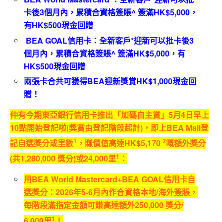
卡後3個月內，累積合資格簽賬^ 簽滿HK$5,000，
有HK$500現金回贈
BEA GOAL信用卡：全新客戶*迎新可以批卡後3
個月內，累積合資格簽賬^ 簽滿HK$5,000，有
HK$500現金回贈
兩張卡合共可獲得BEA迎新獎賞HK$1,000現金回
贈！
仲有今期東亞銀行信用卡推出「加碼自主賞」
5
月
4
日早上
10
點開始登記啦
(
獎賞由登記階段起計
)
，即上
BEA Mall
登
1
2
記自選獎分或里數
，賺價值高達
HK$5,170
嘅額外獎分
1
(
共
1,280,000
獎分
)
或
24,000
里
：
用
BEA World Mastercard+BEA GOAL
信用卡自
選獎分：
2026
年
5
-6
月內作合資格本地
/
海外簽賬，
每階段滿指定金額可賺高達額外
25
0,000
獎分
/
1
6
,000
里
！