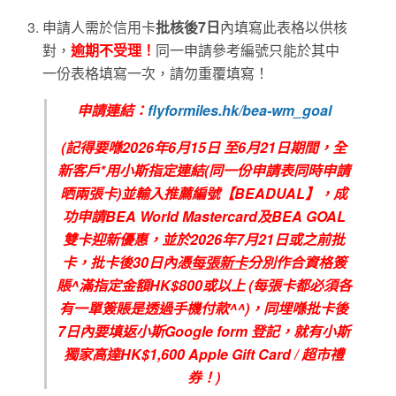
申請人需於信用卡
批核後7日
內填寫此表格以供核
對，
逾期不受理！
同一申請參考編號只能於其中
一份表格填寫一次，請勿重覆填寫！
申請連結：
flyformiles.hk/bea-wm_goal
(
記得要喺
2026
年6
月
15
日
至6
月21
日期間，全
新客戶
*
用小斯指定連結
(
同一份申請表同時申請
晒兩張卡
)
並輸入推薦編號【
BEADUAL
】，成
功申請
BEA World Mastercard
及
BEA GOAL
雙卡迎新優惠，並於
2026
年7
月21
日或之前批
卡，批卡後
30
日內憑
每張新卡
分別作合資格簽
賬
^
滿指定金額
HK$800
或以上
(
每張卡都必須各
有一單簽賬是透過手機付款
^^)
，同埋喺批卡後
7
日內要填返小斯
Google form
登記，就有小斯
獨家高達
HK$1,600 Apple Gift Card /
超市禮
券！
)