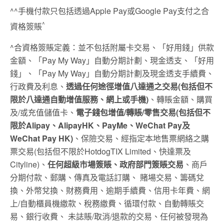
^^手機付款只包括透過Apple Pay或Google Pay支付之合
^
資格簽賬
^合資格簽賬定義：並不包括附屬卡交易、「好用錢」供款
金額、「Pay My Way」自動分期計劃、現金透支、「好用
錢」、「Pay My Way」自動分期計劃及現金透支手續費、
行政費及利息、
透過任何途徑增值八達通之交易
(
包括但不
限於八達通自動增值服務、網上或手機
)
、轉賬金額、購買
及/或充值儲值卡、
電子錢包增值
/
轉賬
/
零售交易
(
包括但不
限於
Alipay
、
AlipayHK
、
PayMe
、
WeChat Pay
及
WeChat Pay HK)
、保險交易、經指定本地售票網絡之購
票交易(包括但不限於HotdogTIX Limited、快達票及
Cityline)、
任何超級市場簽賬、政府部門簽賬交易
、商戶
分期付款、郵購、傳真及電話訂購、 賭場交易、籌碼兌
換、外幣兌換、財務費用、逾期手續費、信用卡年費、網
上/自動櫃員機繳款、稅務繳費、循環付款、自動轉賬交
易、銀行收費、 未誌賬/取消/退款的交易、任何被發現為