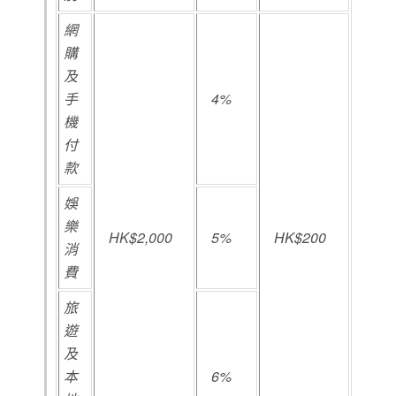
網
購
及
手
4%
機
付
款
娛
樂
HK$2,000
5%
HK$200
消
費
旅
遊
及
本
6%