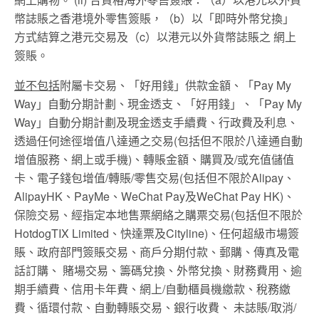
幣誌賬之香港境外零售簽賬，（b）以「即時外幣兌換」
方式結算之港元交易及（c）以港元以外貨幣誌賬之 網上
簽賬。
並不包括
附屬卡交易、「好用錢」供款金額、「Pay My
Way」自動分期計劃、現金透支、「好用錢」、「Pay My
Way」自動分期計劃及現金透支手續費、行政費及利息、
透過任何途徑增值八達通之交易(包括但不限於八達通自動
增值服務、網上或手機)、轉賬金額、購買及/或充值儲值
卡、電子錢包增值/轉賬/零售交易(包括但不限於Alipay、
AlipayHK、PayMe、WeChat Pay及WeChat Pay HK)、
保險交易、經指定本地售票網絡之購票交易(包括但不限於
HotdogTIX Limited、快達票及Cityline)、任何超級市場簽
賬、政府部門簽賬交易、商戶分期付款、郵購、傳真及電
話訂購、 賭場交易、籌碼兌換、外幣兌換、財務費用、逾
期手續費、信用卡年費、網上/自動櫃員機繳款、稅務繳
費、循環付款、自動轉賬交易、銀行收費、 未誌賬/取消/