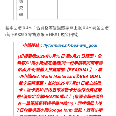
地
交
通
基本回贈 0.4%：合資格零售簽賬享無上限 0.4%現金回贈
(每 HK$250 零售簽賬 = HK$1 現金回贈)
申請連結：
flyformiles.hk/bea-wm_goal
(
記得要喺
2026
年6
月
15
日
至6
月21
日期間，全
新客戶
*
用小斯指定連結
(
同一份申請表同時申請
晒兩張卡
)
並輸入推薦編號【
BEADUAL
】，成
功申請
BEA World Mastercard
及
BEA GOAL
雙卡迎新優惠，並於
2026
年7
月21
日或之前批
卡，批卡後
30
日內憑
每張新卡
分別作合資格簽
賬
^
滿指定金額
HK$800
或以上
(
每張卡都必須各
有一單簽賬是透過手機付款
^^)
，同埋喺批卡後
7
日內要填返小斯
Google form
登記，就有小斯