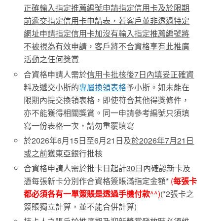
正確輸入
指定推薦編號
申請指定信用卡及於限期
前遞交指定信用卡申請表，若客戶並非透過特定
網址申請指定信用卡加沒有輸入
指定推薦編號
將
不被視為有效申請，客戶將不合資格享有此推廣
活動之任何獎賞
合資格申請人需於
信用卡批核後
7
日內
填妥
正確資
料
及
遞交小斯的
專屬換領表格
予
小斯
。如未能在
限期內提交換領表格，即使符合其他得獎條件，
亦不能獲得相關獎賞。同一申請參考編號只須填
寫一份表格一次，請勿重覆填寫
於2026年6月15日至6月21日及
於
2026
年7
月21
日
或之前
獲東亞銀行批核
合資格申請人需於批卡日起計
30
日內確認新卡及
憑每張新卡分別作合資格簽賬滿指定金額*
(
每張卡
都必須各有一單簽賬是透過手機付款
^^)
(*2張卡之
簽賬獨立計算，並不能合併計算)