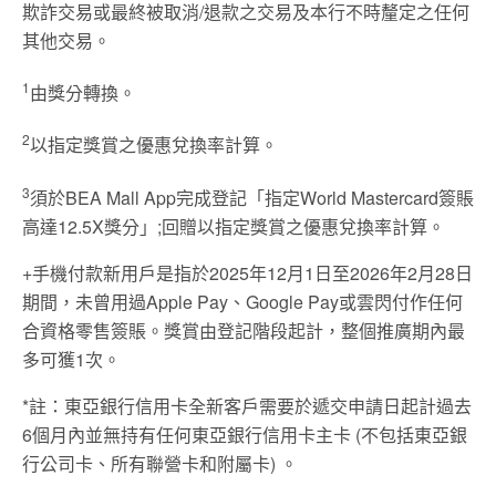
欺詐交易或最終被取消/退款之交易及本行不時釐定之任何
其他交易。
1
由獎分轉換。
2
以指定獎賞之優惠兌換率計算。
3
須於BEA Mall App完成登記「指定World Mastercard簽賬
高達12.5X獎分」;回贈以指定獎賞之優惠兌換率計算。
+手機付款新用戶是指於2025年12月1日至2026年2月28日
期間，未曾用過Apple Pay、Google Pay或雲閃付作任何
合資格零售簽賬。獎賞由登記階段起計，整個推廣期內最
多可獲1次。
*註：東亞銀行信用卡全新客戶需要於遞交申請日起計過去
6個月內並無持有任何東亞銀行信用卡主卡 (不包括東亞銀
行公司卡、所有聯營卡和附屬卡) 。