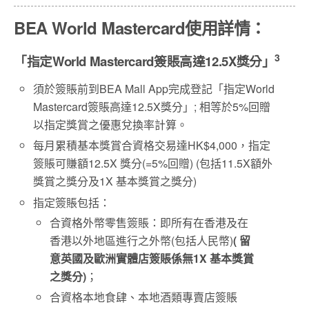
BEA World Mastercard
使用詳情：
3
「指定
World Mastercard
簽賬高達
12.5X
獎分」
須於簽賬前到BEA Mall App完成登記「指定World
Mastercard簽賬高達12.5X獎分」; 相等於5%回贈
以指定獎賞之優惠兌換率計算。
每月累積基本獎賞合資格交易達HK$4,000，指定
簽賬可賺額12.5X 獎分(=5%回贈) (包括11.5X額外
獎賞之獎分及1X 基本獎賞之獎分)
指定簽賬包括：
合資格外幣零售簽賬：即所有在香港及在
香港以外地區進行之外幣(包括人民幣)
(
留
意英國及歐洲實體店簽賬係無
1X
基本獎賞
之獎分
)
；
合資格本地食肆、本地酒類專賣店簽賬