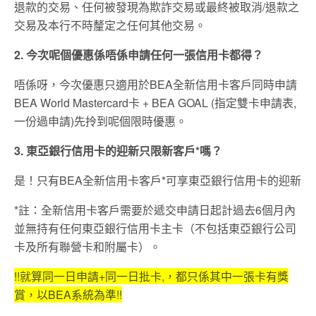
退款的交易、任何被發現為欺詐交易或最終被取消/退款之
交易及本行不時釐定之任何其他交易。
2. 今次呢個優惠係唔係申請任何一張信用卡都得？
唔係呀，今次優惠只適用於BEA全新信用卡客戶同時申請
BEA World Mastercard卡 + BEA GOAL (指定雙卡申請表,
一份過申請)先拎到呢個限時優惠。
3. 東亞銀行信用卡的迎新只限新客戶*嗎？
是！只有BEA全新信用卡客戶*可享東亞銀行信用卡的迎新
*註：全新信用卡客戶需要於遞交申請日起計過去6個月內
並無持有任何東亞銀行信用卡主卡（不包括東亞銀行公司
卡及所有聯營卡和附屬卡）。
!!就算同一日申請+同一日批卡,，都只係其中一張卡有獎
賞，以BEA系統為準!!