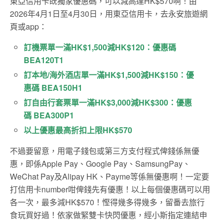
東亞信用卡既獨家優惠碼，可以減高達HK$570啊！由
2026年4月1日至4月30日，用東亞信用卡，去永安旅遊網
頁或app：
訂機票單一滿HK$1,500減HK$120：優惠碼
BEA120T1
訂本地/海外酒店單一滿HK$1,500減HK$150：優
惠碼 BEA150H1
訂自由行套票單一滿HK$3,000減HK$300：優惠
碼 BEA300P1
以上優惠最高折扣上限HK$570
不過要留意，用電子錢包或第三方支付程式俾錢係無優
惠，即係Apple Pay、Google Pay、SamsungPay、
WeChat Pay及Alipay HK、Payme等係無優惠啊！一定要
打信用卡number咁俾錢先有優惠！以上每個優惠碼可以用
各一次，最多減HK$570！慳得幾多得幾多，留番去旅行
食玩買好過！依家做緊雙卡快閃優惠，經小斯指定連結申