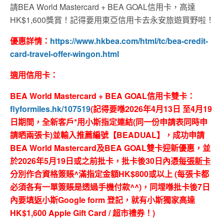
請BEA World Mastercard + BEA GOAL信用卡，高達
HK$1,600獎賞！記得要用東亞信用卡去永安旅遊買野啦！
優惠詳情：
https://www.hkbea.com/html/tc/bea-credit-
card-travel-offer-wingon.html
適用信用卡：
BEA World Mastercard + BEA GOAL信用卡雙卡：
flyformiles.hk/107519
(
記得要喺
2026
年
4
月
13
日
至
4
月
19
日期間，全新客戶
*
用小斯指定連結
(
同一份申請表同時申
請晒兩張卡
)
並輸入推薦編號【
BEADUAL
】，成功申請
BEA World Mastercard
及
BEA GOAL
雙卡迎新優惠，並
於
2026
年
5
月
19
日或之前批卡，批卡後
30
日
內憑
每張新卡
分別作合資格簽賬
^
滿指定金額
HK$800
或以上
(
每張卡都
必須各有一單簽賬是透過手機付款
^^)
，同埋喺批卡後
7
日
內要填返小斯
Google form
登記，就有小斯獨家高達
HK$1,600 Apple Gift Card /
超市禮券！
)