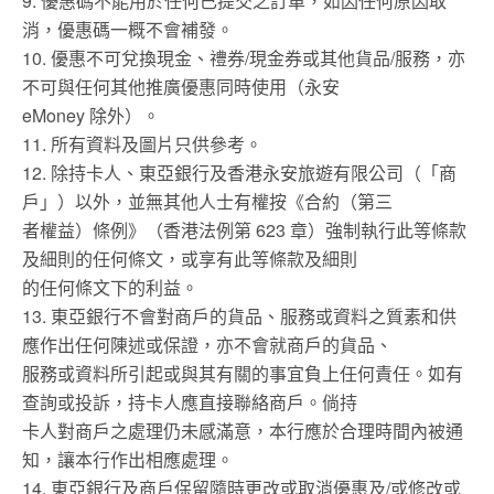
9. 優惠碼不能用於任何已提交之訂單，如因任何原因取
消，優惠碼一概不會補發。
10. 優惠不可兌換現金、禮券/現金券或其他貨品/服務，亦
不可與任何其他推廣優惠同時使用（永安
eMoney 除外）。
11. 所有資料及圖片只供參考。
12. 除持卡人、東亞銀行及香港永安旅遊有限公司（「商
戶」）以外，並無其他人士有權按《合約（第三
者權益）條例》（香港法例第 623 章）強制執行此等條款
及細則的任何條文，或享有此等條款及細則
的任何條文下的利益。
13. 東亞銀行不會對商戶的貨品、服務或資料之質素和供
應作出任何陳述或保證，亦不會就商戶的貨品、
服務或資料所引起或與其有關的事宜負上任何責任。如有
查詢或投訴，持卡人應直接聯絡商戶。倘持
卡人對商戶之處理仍未感滿意，本行應於合理時間內被通
知，讓本行作出相應處理。
14. 東亞銀行及商戶保留隨時更改或取消優惠及/或修改或