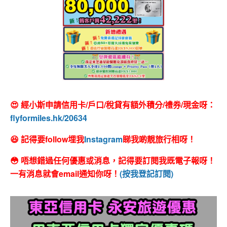
😍 經小斯申請信用卡/戶口/稅貸有額外積分/禮券/現金呀：
flyformiles.hk/20634
😆 記得要follow埋我
Instagram
睇我啲靚旅行相呀！
😳 唔想錯過任何優惠或消息，記得要訂閱我既電子報呀！
一有消息就會email通知你呀！
(按我登記訂閱)