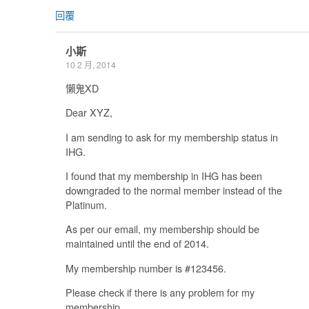
回覆
小斯
10 2 月, 2014
懶鬼XD
Dear XYZ,
I am sending to ask for my membership status in
IHG.
I found that my membership in IHG has been
downgraded to the normal member instead of the
Platinum.
As per our email, my membership should be
maintained until the end of 2014.
My membership number is #123456.
Please check if there is any problem for my
membership.