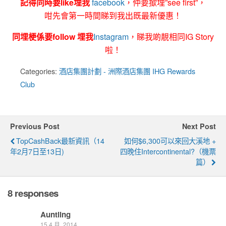
記得同時要like埋我
facebook
，仲要撳埋”see first”，
咁先會第一時間睇到我出既最新優惠！
同埋梗係要follow 埋我
Instagram
，睇我啲靚相同IG Story
啦！
Categories:
酒店集團計劃 - 洲際酒店集團 IHG Rewards
Club
Previous Post
Next Post
TopCashBack最新資訊（14
如何$6,300可以來回大溪地 +
年2月7日至13日)
四晚住intercontinental?（機票
篇）
8 responses
Auntling
15 4 月, 2014