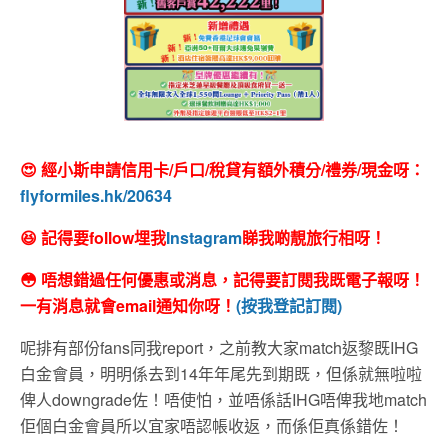
😍 經小斯申請信用卡/戶口/稅貸有額外積分/禮券/現金呀：
flyformiles.hk/20634
😆 記得要follow埋我
Instagram
睇我啲靚旅行相呀！
😳 唔想錯過任何優惠或消息，記得要訂閱我既電子報呀！
一有消息就會email通知你呀！
(按我登記訂閱)
呢排有部份fans同我report，之前教大家match返黎既IHG
白金會員，明明係去到14年年尾先到期既，但係就無啦啦
俾人downgrade佐！唔使怕，並唔係話IHG唔俾我地match
佢個白金會員所以宜家唔認帳收返，而係佢真係錯佐！