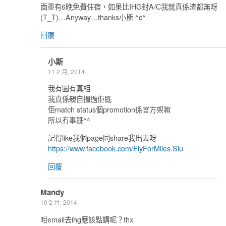
面重有6晚免費住宿，如果比IHG封A/C我就真係渣都無呀
(T_T)…Anyway…thanks小斯 ^c^
回覆
小斯
11 2 月, 2014
我有圖有真相
我真係親自搵過佢既
佢match status個promotion係官方架嘛
所以冇事既^^
記得like我個page同share我出去呀
https://www.facebook.com/FlyForMiles.Siu
回覆
Mandy
10 2 月, 2014
咁email去ihg應該點講呢？thx