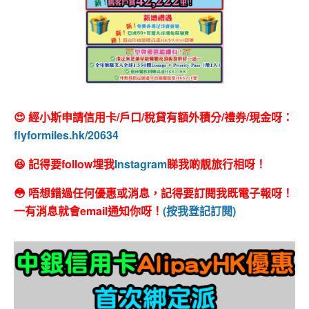
😍 經小斯申請信用卡/戶口/稅貸有額外積分/禮券/現金呀：
flyformiles.hk/20634
😆 記得要follow埋我
Instagram
睇我啲靚旅行相呀！
😳 唔想錯過任何優惠或消息，記得要訂閱我既電子報呀！
一有消息就會email通知你呀！
(按我登記訂閱)