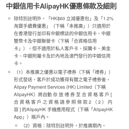
中銀信用卡AlipayHK優惠條款及細則
除特別註明外，「HK$60 立減優惠包」及「1.2%
淘寶手續費優惠」（下稱「本推廣」）只適用於
在香港發行並印有中銀標誌的中銀信用卡、中銀
雙幣卡及中銀聯營卡（下稱「合資格信用
卡」），但不適用於私人客戶卡、採購卡、美金
卡、中銀附屬卡及於內地及澳門發行的中銀信用
卡。
（1）本推廣之優惠以電子禮券（下稱「禮券」）
形式發送，客戶於成功獲得有關之電子禮券後，
Alipay Payment Services (HK) Limited（下稱
AlipayHK）將自動 存 放 禮 券 至 合 資 格 客 戶 [
合 資 格 客 戶 之 資 格 請 參 照 條 款 2 （ 2 ） 内
容 ] 的AlipayHK 手機應用程式（下稱「AlipayHK
App」）賬戶內。
（2）資格：除特別註明外，於推廣期內，