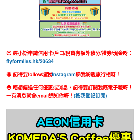
😍 經小斯申請信用卡/戶口/稅貸有額外積分/禮券/現金呀：
flyformiles.hk/20634
😆 記得要follow埋我
Instagram
睇我啲靚旅行相呀！
😳 唔想錯過任何優惠或消息，記得要訂閱我既電子報呀！
一有消息就會email通知你呀！
(按我登記訂閱)