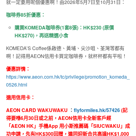
就一定要用呢個優惠啊！由2026年5月7日至10月31日：
咖啡券85折優惠：
購買KOMEDA咖啡券(1套8張)：HK$230 (原價
HK$270)，再送精選小食
KOMEDA’S Coffee係啟德、黃埔、尖沙咀、荃灣等都有
啊！記得用AEON信用卡買定咖啡券，就杯杯都有平啦！
優惠詳情：
https://www.aeon.com.hk/tc/privilege/promotion_komeda_
0526.html
適用信用卡：
AEON CARD WAKUWAKU
：
flyformiles.hk/57426
(
記
得要喺6
月30
日或之前，
AEON信用卡全新客戶
經
「
AEON HK
」手機
App
用小斯推薦碼「
SIUCWAKU
」成
功申請，先有
HK$300回贈
，連同迎新合共高達
HK$1,000