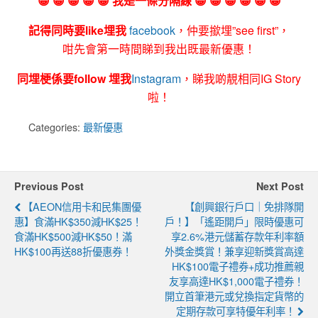
😀 😀 😀 😀 😀 我是一條分隔線 😀 😀 😀 😀 😀 😀
記得同時要like埋我
facebook
，仲要撳埋”see first”，
咁先會第一時間睇到我出既最新優惠！
同埋梗係要follow 埋我
Instagram
，睇我啲靚相同IG Story
啦！
Categories:
最新優惠
Previous Post
Next Post
【AEON信用卡和民集團優
【創興銀行戶口｜免排隊開
惠】食滿HK$350減HK$25！
戶！】「遙距開戶」限時優惠可
食滿HK$500減HK$50！滿
享2.6%港元儲蓄存款年利率額
HK$100再送88折優惠券！
外獎金獎賞！兼享迎新獎賞高達
HK$100電子禮券+成功推薦親
友享高達HK$1,000電子禮券！
開立首筆港元或兌換指定貨幣的
定期存款可享特優年利率！