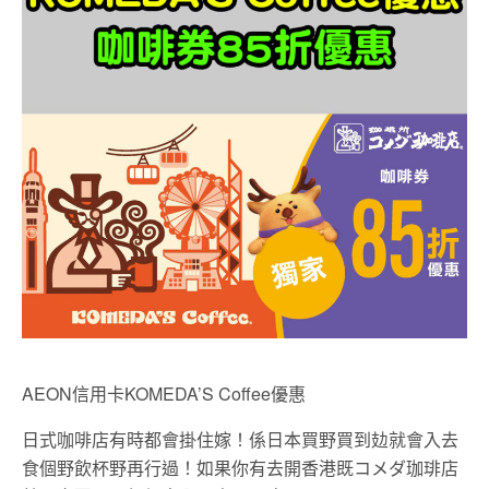
AEON信用卡KOMEDA’S Coffee優惠
日式咖啡店有時都會掛住嫁！係日本買野買到攰就會入去
食個野飲杯野再行過！如果你有去開香港既コメダ珈琲店