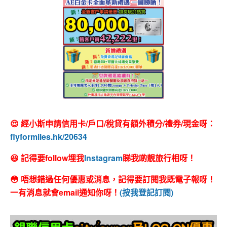
😍 經小斯申請信用卡/戶口/稅貸有額外積分/禮券/現金呀：
flyformiles.hk/20634
😆 記得要follow埋我
Instagram
睇我啲靚旅行相呀！
😳 唔想錯過任何優惠或消息，記得要訂閱我既電子報呀！
一有消息就會email通知你呀！
(按我登記訂閱)