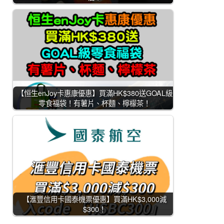
【恒生enJoy卡惠康優惠】買滿HK$380送GOAL級
零食福袋！有薯片、杯麵、檸檬茶！
【滙豐信用卡國泰機票優惠】買滿HK$3,000減
$300！