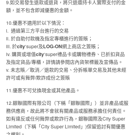
9.如交易發生退款或退貨，將只退還持卡人實際支付的金
額，並不包含即減優惠的金額。
10.優惠不適用於以下情況：
i. 通過第三方平台進行的交易
ii. 於自助付款機及指定專櫃進行的簽賬；
iii. 於
city
‘super及
LOG-ON
網上商店之簽賬；
iv. 購買或增值
city
‘super禮品卡或購物禮券、已折扣貨品
及指定貨品/專櫃，詳情請參閱店內貨架標籤及宣傳品。
v. 未志賬／取消／退款的交易、分拆帳單交易及其他未經
許可或有舞弊/欺詐成份之簽賬
11.優惠不可兌換現金或其他產品。
12.銀聯國際有限公司（下稱「銀聯國際」）並非產品或服
務供應商，故此將不會就有關產品或服務承擔任何責任。
如有違反或任何舞弊或欺詐行為，銀聯國際及City Super
Limited（下稱「City Super Limited」)保留追討有關優惠
之權利。