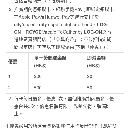
包括首尾兩天（「推廣期」）。
推廣期內憑銀聯卡、銀聯手機Pay ( 即綁定銀聯卡
在Apple Pay及Huawei Pay等進行支付)於
city’
super、
city’
super neighbourhood、
LOG-
ON
、
ROYCE
‘及cafe ToGather by
LOG-ON
之香
港地區實體門店（「參與商戶」；不包括指定期
間限定店）可享以下即減優惠(下稱「優惠」)：
單一簽賬滿金額
即減金額
優惠
(HK$)
(HK$)
1
300
30
2
500
50
每卡每日最多享優惠1次，整個推廣期內最多享優
惠合共3次。優惠名額有限， 先到先得，額滿即
止。
4.優惠適用於所有合資格銀聯信用卡及借記卡（即ATM