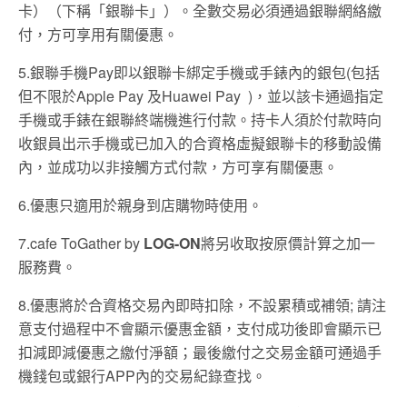
卡）（下稱「銀聯卡」）。全數交易必須通過銀聯網絡繳
付，方可享用有關優惠。
5.銀聯手機Pay即以銀聯卡綁定手機或手錶內的銀包(包括
但不限於Apple Pay 及Huawei Pay )，並以該卡通過指定
手機或手錶在銀聯終端機進行付款。持卡人須於付款時向
收銀員出示手機或已加入的合資格虛擬銀聯卡的移動設備
內，並成功以非接觸方式付款，方可享有關優惠。
6.優惠只適用於親身到店購物時使用。
7.cafe ToGather by
LOG-ON
將另收取按原價計算之加一
服務費。
8.優惠將於合資格交易內即時扣除，不設累積或補領; 請注
意支付過程中不會顯示優惠金額，支付成功後即會顯示已
扣減即減優惠之繳付淨額；最後繳付之交易金額可通過手
機錢包或銀行APP內的交易紀錄查找。