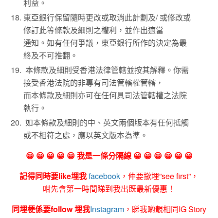
利益。
東亞銀行保留隨時更改或取消此計劃及/ 或修改或
修訂此等條款及細則之權利，並作出適當
通知。如有任何爭議，東亞銀行所作的決定為最
終及不可推翻。
本條款及細則受香港法律管轄並按其解釋。你需
接受香港法院的非專有司法管轄權管轄，
而本條款及細則亦可在任何具司法管轄權之法院
執行。
如本條款及細則的中、英文兩個版本有任何抵觸
或不相符之處，應以英文版本為準。
😀 😀 😀 😀 😀 我是一條分隔線 😀 😀 😀 😀 😀 😀
記得同時要like埋我
facebook
，仲要撳埋”see first”，
咁先會第一時間睇到我出既最新優惠！
同埋梗係要follow 埋我
Instagram
，睇我啲靚相同IG Story