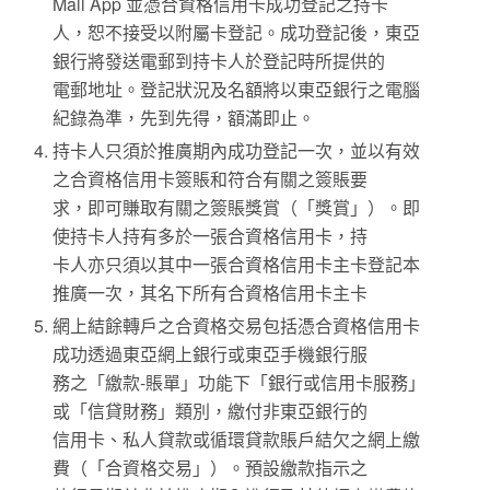
Mall App 並憑合資格信用卡成功登記之持卡
人，恕不接受以附屬卡登記。成功登記後，東亞
銀行將發送電郵到持卡人於登記時所提供的
電郵地址。登記狀況及名額將以東亞銀行之電腦
紀錄為準，先到先得，額滿即止。
持卡人只須於推廣期內成功登記一次，並以有效
之合資格信用卡簽賬和符合有關之簽賬要
求，即可賺取有關之簽賬獎賞（「獎賞」）。即
使持卡人持有多於一張合資格信用卡，持
卡人亦只須以其中一張合資格信用卡主卡登記本
推廣一次，其名下所有合資格信用卡主卡
網上結餘轉戶之合資格交易包括憑合資格信用卡
成功透過東亞網上銀行或東亞手機銀行服
務之「繳款-賬單」功能下「銀行或信用卡服務」
或「信貸財務」類別，繳付非東亞銀行的
信用卡、私人貸款或循環貸款賬戶結欠之網上繳
費（「合資格交易」）。預設繳款指示之