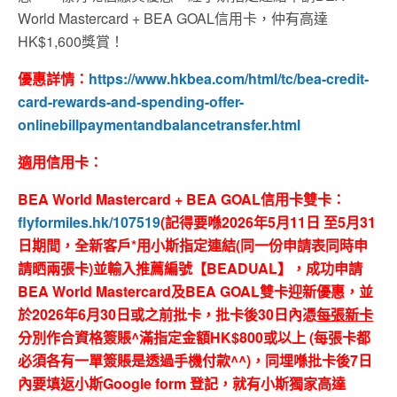
World Mastercard + BEA GOAL信用卡，仲有高達
HK$1,600獎賞！
優惠詳情：
https://www.hkbea.com/html/tc/bea-credit-
card-rewards-and-spending-offer-
onlinebillpaymentandbalancetransfer.html
適用信用卡：
BEA World Mastercard + BEA GOAL信用卡雙卡：
flyformiles.hk/107519
(
記得要喺
2026
年
5
月
11
日
至
5
月31
日期間，全新客戶
*
用小斯指定連結
(
同一份申請表同時申
請晒兩張卡
)
並輸入推薦編號【
BEADUAL
】，成功申請
BEA World Mastercard
及
BEA GOAL
雙卡迎新優惠，並
於
2026
年
6
月30
日或之前批卡，批卡後
30
日內憑
每張新卡
分別作合資格簽賬
^
滿指定金額
HK$800
或以上
(
每張卡都
必須各有一單簽賬是透過手機付款
^^)
，同埋喺批卡後
7
日
內要填返小斯
Google form
登記，就有小斯獨家高達