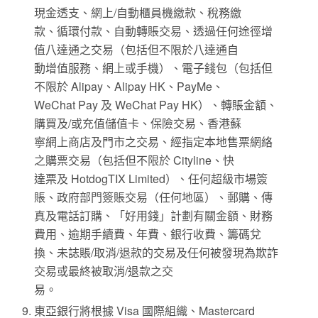
現金透支、網上/自動櫃員機繳款、稅務繳
款、循環付款、自動轉賬交易、透過任何途徑增
值八達通之交易（包括但不限於八達通自
動增值服務、網上或手機）、電子錢包（包括但
不限於 Alipay、Alipay HK、PayMe、
WeChat Pay 及 WeChat Pay HK）、轉賬金額、
購買及/或充值儲值卡、保險交易、香港蘇
寧網上商店及門市之交易、經指定本地售票網絡
之購票交易（包括但不限於 Cityline、快
達票及 HotdogTIX Limited）、任何超級市場簽
賬、政府部門簽賬交易（任何地區）、郵購、傳
真及電話訂購、「好用錢」計劃有關金額、財務
費用、逾期手續費、年費、銀行收費、籌碼兌
換、未誌賬/取消/退款的交易及任何被發現為欺詐
交易或最終被取消/退款之交
易。
東亞銀行將根據 Visa 國際組織、Mastercard