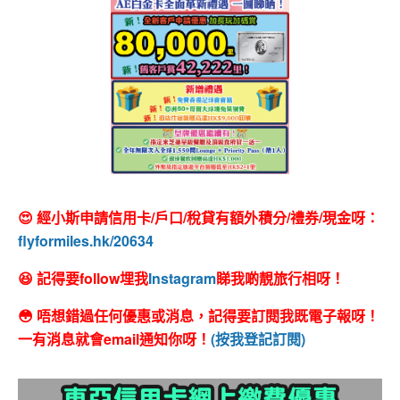
😍 經小斯申請信用卡/戶口/稅貸有額外積分/禮券/現金呀：
flyformiles.hk/20634
😆 記得要follow埋我
Instagram
睇我啲靚旅行相呀！
😳 唔想錯過任何優惠或消息，記得要訂閱我既電子報呀！
一有消息就會email通知你呀！
(按我登記訂閱)