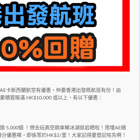
AE卡新西蘭航空有優惠，仲要香港出發既航班有份！由
累積簽賬滿 HK$10,000 或以上，有以下優惠：
5,000個 ！想去玩高空跳傘睇冰湖就岩晒啦！用埋AE細
積分優惠㗎，即係等於HK$2/里！大家記得要登記咗先啊！