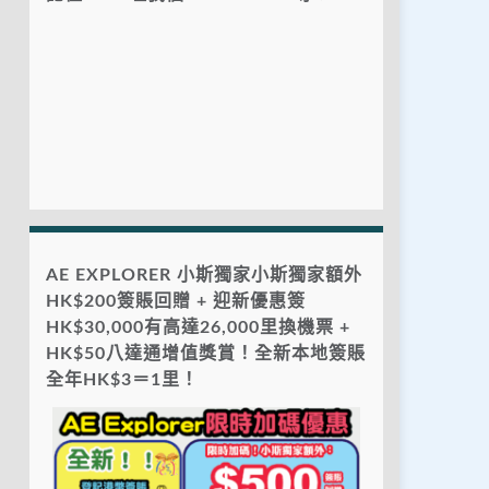
AE EXPLORER 小斯獨家小斯獨家額外
HK$200簽賬回贈 + 迎新優惠簽
HK$30,000有高達26,000里換機票 +
HK$50八達通增值獎賞！全新本地簽賬
全年HK$3＝1里！