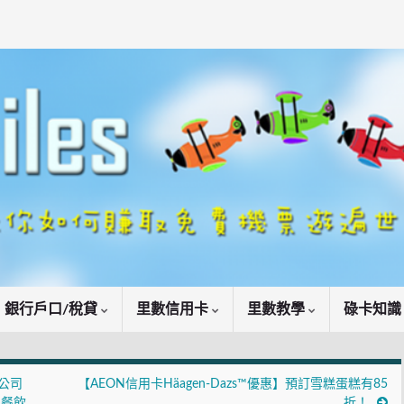
銀行戶口/稅貸
里數信用卡
里數教學
碌卡知
公司
【AEON信用卡Häagen-Dazs™優惠】預訂雪糕蛋糕有85
、餐飲
折！