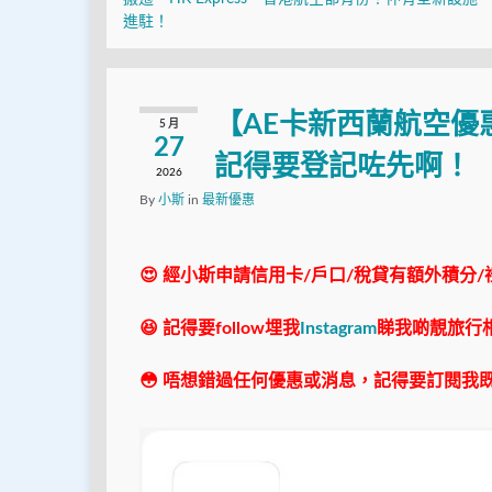
進駐！
【AE卡新西蘭航空優惠】
5 月
27
記得要登記咗先啊！
2026
By
小斯
in
最新優惠
😍 經小斯申請信用卡/戶口/稅貸有額外積分/
😆 記得要follow埋我
Instagram
睇我啲靚旅行
😳 唔想錯過任何優惠或消息，記得要訂閱我既