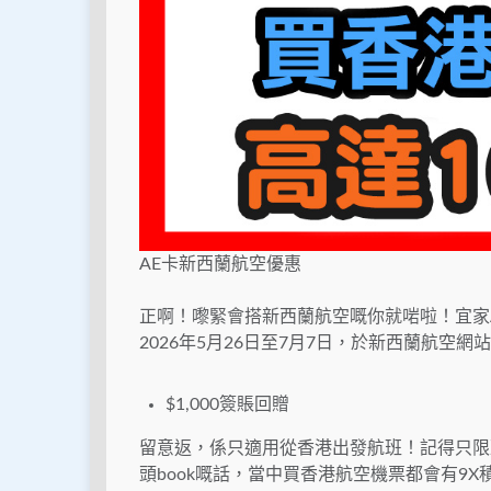
AE卡新西蘭航空優惠
正啊！嚟緊會搭新西蘭航空嘅你就啱啦！宜家
2026年5月26日至7月7日，於新西蘭航空網站
$1,000簽賬回贈
留意返，係只適用從香港出發航班！記得只限頭 
頭book嘅話，當中買香港航空機票都會有9X