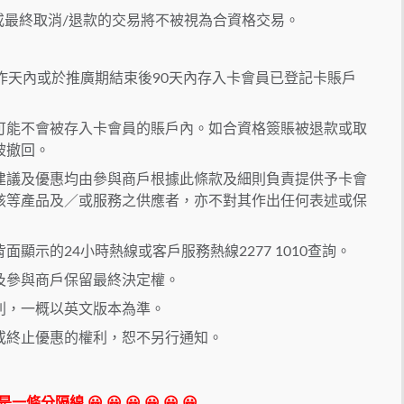
或最終取消/退款的交易將不被視為合資格交易。
作天內或於推廣期結束後90天內存入卡會員已登記卡賬戶
可能不會被存入卡會員的賬戶內。如合資格簽賬被退款或取
被撤回。
建議及優惠均由參與商戶根據此條款及細則負責提供予卡會
該等產品及／或服務之供應者，亦不對其作出任何表述或保
顯示的24小時熱線或客戶服務熱線2277 1010查詢。
及參與商戶保留最終決定權。
別，一概以英文版本為準。
或終止優惠的權利，恕不另行通知。
 我是一條分隔線 😀 😀 😀 😀 😀 😀