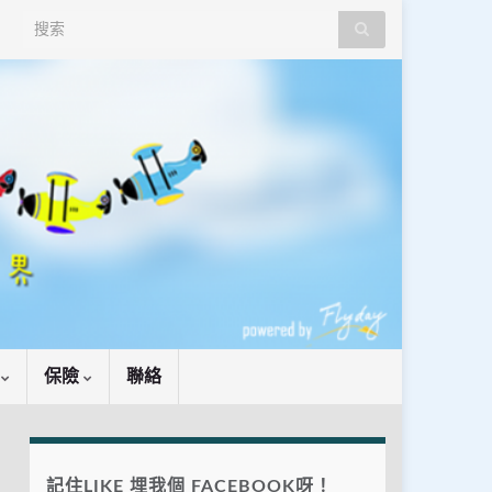
Search for:
識
保險
聯絡
記住LIKE 埋我個 FACEBOOK呀！