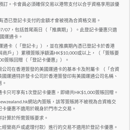
預訂。卡會員必須確保交易以港幣支付以合乎資格享用該優
票，只有憑已登記卡支付的金額才會被視為合資格交易。
26/07/07，包括首尾兩日（「推廣期」）。此登記卡優惠只適
美國運通卡。
運通卡（「登記卡」），並在推廣期內憑已登記卡於香港
店（「參與商戶」）累積簽賬淨額滿HK$10,000或以上，（「簽賬要
000簽賬回贈（「登記卡優惠」）。
限公司在香港簽發的美國運通卡的基本卡及附屬卡 （「合資
美國運通特許發卡公司於香港簽發印有美國運通公司名稱、
惠。
只可享有1次登記卡優惠，即總共HK$1,000簽賬回贈。
ewzealand.hk網站內簽賬，該等簽賬將不被視為合資格交
記卡優惠不適用於親身於門市之交易。
併計算於所需簽賬要求。
上經營商戶或處理付款）進行的交易不適用於登記卡優惠。