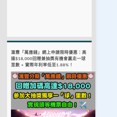
滙豐「萬應錢」網上申請限時優惠：高
達$18,000回贈兼抽獎有機會贏走一球
里數 + 實際年利率低至1.88%！