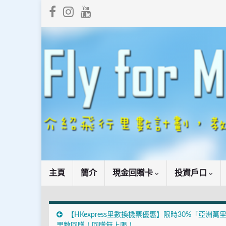
主頁
簡介
現金回贈卡
投資戶口
【HKexpress里數換機票優惠】限時30%「亞洲萬
里數回贈！回贈無上限！