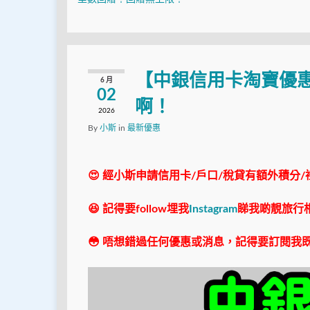
【中銀信用卡淘寶優惠
6 月
02
啊！
2026
By
小斯
in
最新優惠
😍 經小斯申請信用卡/戶口/稅貸有額外積分/
😆 記得要follow埋我
Instagram
睇我啲靚旅行
😳 唔想錯過任何優惠或消息，記得要訂閱我既