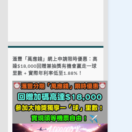
滙豐「萬應錢」網上申請限時優惠：高
達$18,000回贈兼抽獎有機會贏走一球
里數 + 實際年利率低至1.88%！