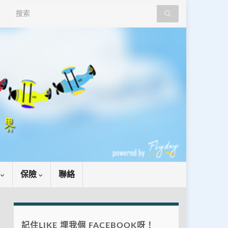
Search for:
識
保險
聯絡
記住LIKE 埋我個 FACEBOOK呀！