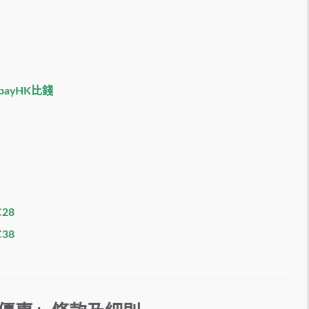
payHK比錢
28
38