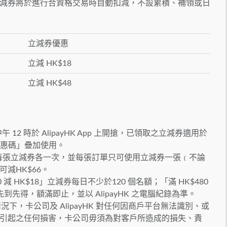
減券將於進行合資格交易時自動扣減，不設累積、補領或日
立減券優惠
立減 HK$18
立減 HK$48
 12 時於 AlipayHK App 上開搶，已領取之立減券適用於
優惠碼」疊加使用。
享用每張立減券各一次，並每張訂單只可使用立減券一張﹙不論
減HK$66。
0 減 HK$18」立減券每日不少於120 個名額；「滿 HK$480
。先到先得，額滿即止，並以 AlipayHK 之電腦紀錄為準。
情況下，卡公司及 AlipayHK 對任何因商戶平台無法識別、或
引起之任何損害，卡公司毋須為對客戶所造成的損失、責