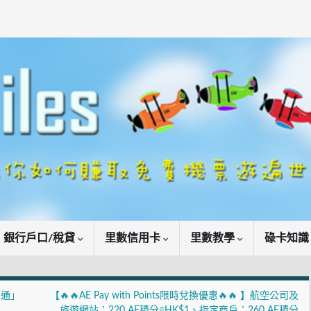
銀行戶口/稅貸
里數信用卡
里數教學
碌卡知
里通」
【🔥🔥AE Pay with Points限時兌換優惠🔥🔥 】航空公司及
旅遊網站：220 AE積分=HK$1、指定商戶：260 AE積分