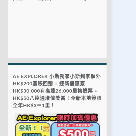
AE EXPLORER 小斯獨家小斯獨家額外
HK$200簽賬回贈 + 迎新優惠簽
HK$30,000有高達26,000里換機票 +
HK$50八達通增值獎賞！全新本地簽賬
全年HK$3＝1里！