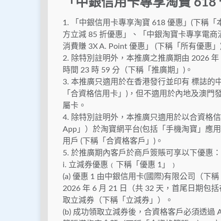
「中銀信用卡專享淘寶 618
1. 「中銀信用卡專享淘寶 618 優惠」(
方立減 85 折優惠」、「中銀淘寶卡專享電商消費賺
消費賺 3X A. Point 優惠」 (下稱「所有優惠」
2. 除特別註明外，本推廣之推廣期由 2026 年 5 
時間 23 時 59 分（下稱「推廣期」)。
3. 本推廣只適用於在香港發行並印有 標誌的
「合資格信用卡」)，但不適用於內地及澳門
屬卡。
4. 除特別註明外，本推廣只適用於以合資格信用卡透
App」）於淘寶網平台(包括「手機淘寶」應用程式及wo
用戶 (下稱「合資格客戶」)。
5. 於推廣期內客戶於商戶簽賬可享以下優惠：
i. 立減券優惠﹙下稱「優惠 1」﹚
(a) 優惠 1 由中銀信用卡(國際)有限公司（下稱
2026 年 6 月 21 日（共 32 天，首尾日期包
取立減券（下稱「立減券」）。
(b) 成功領取立減券後，合資格客戶必須透過 A