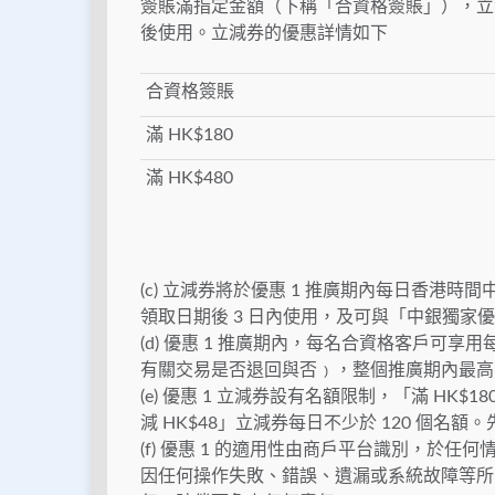
簽賬滿指定金額（下稱「合資格簽賬」），立
後使用。立減券的優惠詳情如下
合資格簽賬
滿 HK$180
滿 HK$480
(c) 立減券將於優惠 1 推廣期內每日香港時間中午
領取日期後 3 日內使用，及可與「中銀獨家
(d) 優惠 1 推廣期內，每名合資格客戶可
有關交易是否退回與否﹚，整個推廣期內最高可
(e) 優惠 1 立減券設有名額限制，「滿 HK$18
減 HK$48」立減券每日不少於 120 個名額
(f) 優惠 1 的適用性由商戶平台識別，於任何
因任何操作失敗、錯誤、遺漏或系統故障等所