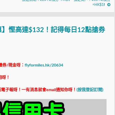
=HK$1❗
】慳高達$132！記得每日12點搶券
禮券/現金呀：
flyformiles.hk/20634
相呀！
電子報呀！一有消息就會email通知你呀！
(按我登記訂閱)