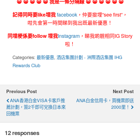
😀 😀 😀 😀 😀 我是一條分隔線 😀 😀 😀 😀 😀 😀
記得同時要like埋我
facebook
，仲要撳埋”see first”，
咁先會第一時間睇到我出既最新優惠！
同埋梗係要follow 埋我
Instagram
，睇我啲靚相同IG Story
啦！
Categories:
最新優惠
,
酒店集團計劃 - 洲際酒店集團 IHG
Rewards Club
Previous Post
Next Post
ANA香港白金VISA卡客戶推
ANA白金信用卡，買機票即送
薦計劃，簽2千即可兌換日本來
2000里！
回機票
12 responses