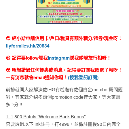
😍 經小斯申請信用卡/戶口/稅貸有額外積分/禮券/現金呀：
flyformiles.hk/20634
😆 記得要follow埋我
Instagram
睇我啲靚旅行相呀！
😳 唔想錯過任何優惠或消息，記得要訂閱我既電子報呀！
一有消息就會email通知你呀！
(按我登記訂閱)
前排就同大家解決佐IHG冇啦啦冇佐個白金member既問題
啦，宜家就介紹多兩個promotion code俾大家，等大家賺
多D分!!!
1. 1,500 Points “Welcome Back Bonus”
只要透過以下link註冊，打4996，並係註冊後90日內完全