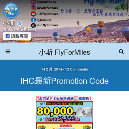
小斯 FlyForMiles
14 2 月, 2014 • 12 Comments
IHG最新promotion Code