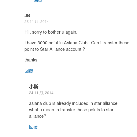
JB
23 11 月, 2014
Hi , sorry to bother u again.
I have 3000 point in Asiana Club . Can i transfer these
point to Star Alliance account ?
thanks
回覆
小斯
24 11 月, 2014
asiana club is already included in star alliance
what u mean to transfer those points to star
alliance?
回覆