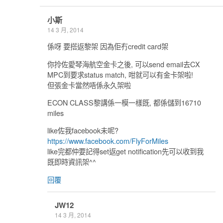
小斯
14 3 月, 2014
係呀 要搭返黎架 因為佢冇credit card架
你拎佐愛琴海航空金卡之後, 可以send email去CX
MPC到要求status match, 咁就可以有金卡架啦!
但張金卡當然唔係永久架啦
ECON CLASS黎講係一模一樣既, 都係儲到16710
miles
like佐我facebook未呢?
https://www.facebook.com/FlyForMiles
like完都仲要記得set返get notification先可以收到我
既即時資訊架^^
回覆
JW12
14 3 月, 2014