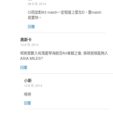
28 9 月, 2014
CI而加對A3 match一定程度上緊左D，要match
就要快。
回覆
奧斯卡
13 8 月, 2014
呢啲里數入咗落愛琴海航空A3會藉之後, 係咪就唔能夠入
ASIA MILES?
回覆
小斯
13 8 月, 2014
唔得
回覆