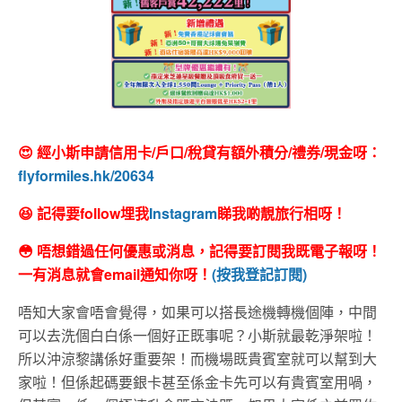
😍 經小斯申請信用卡/戶口/稅貸有額外積分/禮券/現金呀：
flyformiles.hk/20634
😆 記得要follow埋我
Instagram
睇我啲靚旅行相呀！
😳 唔想錯過任何優惠或消息，記得要訂閱我既電子報呀！
一有消息就會email通知你呀！
(按我登記訂閱)
唔知大家會唔會覺得，如果可以搭長途機轉機個陣，中間
可以去洗個白白係一個好正既事呢？小斯就最乾淨架啦！
所以沖涼黎講係好重要架！而機場既貴賓室就可以幫到大
家啦！但係起碼要銀卡甚至係金卡先可以有貴賓室用喎，