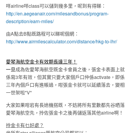
咩airline咩class可以儲到幾多里，呢到有得睇：
http://en.aegeanair.com/milesandbonus/program-
description/earn-miles/
由A點去B點既路程可以睇呢個網：
http://www.airmilescalculator.com/distance/hkg-to-lhr/
愛琴海航空金卡有效期長達三年！
一旦
成為佐愛琴海航空既金卡會員之後，張金卡表面上就
係寫3年有效，但其實只要大家個戶口仲係activate，即係
三年內個戶口有進帳過，咁張金卡就可以延續落去，變相
一世架啦*V*
大家如果咁岩有長途機搭既，不妨將所有里數都先谷晒落
愛琴海航空先，拎佐張金卡之後再儲返落其他airline啊！
拎金卡有乜好處？
坐所有star alliance既航空公司都可以：