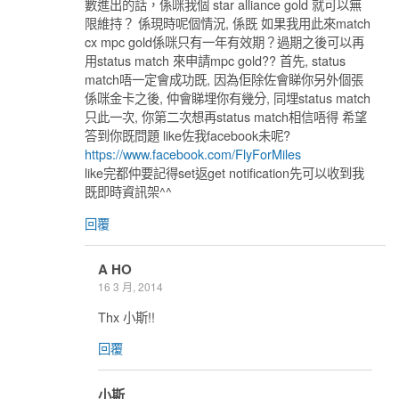
數進出的話，係咪我個 star alliance gold 就可以無
限維持？ 係現時呢個情況, 係既 如果我用此來match
cx mpc gold係咪只有一年有效期？過期之後可以再
用status match 來申請mpc gold?? 首先, status
match唔一定會成功既, 因為佢除佐會睇你另外個張
係咪金卡之後, 仲會睇埋你有幾分, 同埋status match
只此一次, 你第二次想再status match相信唔得 希望
答到你既問題 like佐我facebook未呢?
https://www.facebook.com/FlyForMiles
like完都仲要記得set返get notification先可以收到我
既即時資訊架^^
回覆
A HO
16 3 月, 2014
Thx 小斯!!
回覆
小斯