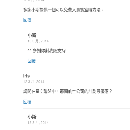
多謝小斯提供一個可以免費入貴賓室嘅方法。
回覆
小斯
13 3 月, 2014
^^ 多謝你對我既支持!
回覆
iris
12 3 月, 2014
請問在星空聯盟中，那間航空公司的計劃最優惠？
回覆
小斯
13 3 月, 2014