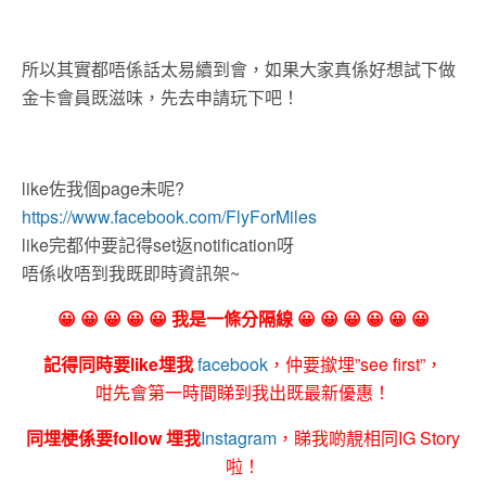
所以其實都唔係話太易續到會，如果大家真係好想試下做
金卡會員既滋味，先去申請玩下吧！
like佐我個page未呢?
https://www.facebook.com/FlyForMiles
like完都仲要記得set返notification呀
唔係收唔到我既即時資訊架~
😀 😀 😀 😀 😀 我是一條分隔線 😀 😀 😀 😀 😀 😀
記得同時要like埋我
facebook
，仲要撳埋”see first”，
咁先會第一時間睇到我出既最新優惠！
同埋梗係要follow 埋我
Instagram
，睇我啲靚相同IG Story
啦！