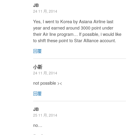
JB
24 11 月, 2014
Yes, I went to Korea by Asiana Airline last
year and earned around 3000 point under
their Air line program… If possible, i would like
to shift these point to Star Alliance account.
回覆
小斯
24 11 月, 2014
not possible ><
回覆
JB
25 11 月, 2014
no…