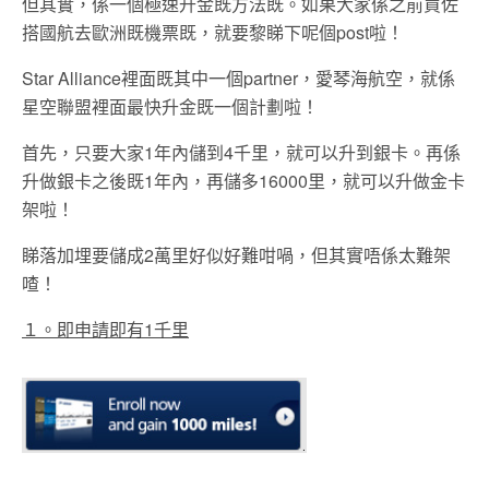
但其實，係一個極速升金既方法既。如果大家係之前買佐
搭國航去歐洲既機票既，就要黎睇下呢個post啦！
Star Alliance裡面既其中一個partner，愛琴海航空，就係
星空聯盟裡面最快升金既一個計劃啦！
首先，只要大家1年內儲到4千里，就可以升到銀卡。再係
升做銀卡之後既1年內，再儲多16000里，就可以升做金卡
架啦！
睇落加埋要儲成2萬里好似好難咁喎，但其實唔係太難架
喳！
１。即申請即有1千里