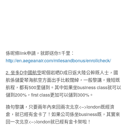
係呢條link申請，就即送你1千里：
http://en.aegeanair.com/milesandbonus/enrollcheck/
2. 坐多D中國航空
呢個岩晒D成日返大陸公幹既人士，國
航係儲愛琴海航空方面出手比較闊綽，一般黎講，幾短既
航程，都有500里儲到。其中如果坐business class就可以
儲到200%，first class更加可以儲到300%。
換句黎講，只要兩年內來回兩次北京<–>london既經濟
倉，就已經有金卡了！如果公司係坐business既，其實來
回一次北京<–>london就已經有金卡架啦！