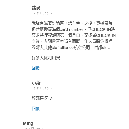
路過
14 7 月, 2014
我睇台灣嘅討論區，話升金卡之後，買機票時
仍然落愛琴海個card number，但CHECK-IN時
要求將哩程轉落第二個戶口，又或者CHECK-IN
之後，入到貴賓室請入面嘅工作人員將你嘅哩
程轉入其他star alliance航空公司，咁都ok…
好多人係咁用架….
回覆
小斯
15 7 月, 2014
好邪惡呀-V-
回覆
Ming
12 3 月, 2014