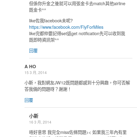
但係你升金之後就可以用張金卡去match其他airline
既金卡^^
like佐我facebook未呢?
https://www.facebook.com/FlyForMiles
like完都仲要記得set返get notification先可以收到我
既即時資訊架^^
回覆
A HO
15 3 月, 2014
小斯，我對網友JW12既問題都感到十分興趣，你可否解
答我倆的問題呀？謝謝！
回覆
小斯
16 3 月, 2014
唔好意思 我完全miss佐條問題>< 如果我三年內有里