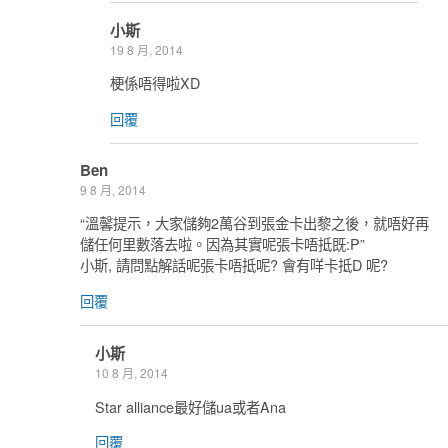
小斯
19 8 月, 2014
梗係唔得啦XD
回覆
Ben
9 8 月, 2014
“溫馨提示，大家儲夠2萬谷到張金卡出黎之後，就唔好再
儲任何里數落去啦。因為其實呢張卡唔抵既:P”
小斯, 請問點解話呢張卡唔抵呢? 會有咩卡抵D 呢?
回覆
小斯
10 8 月, 2014
Star alliance最好儲ua或者Ana
回覆