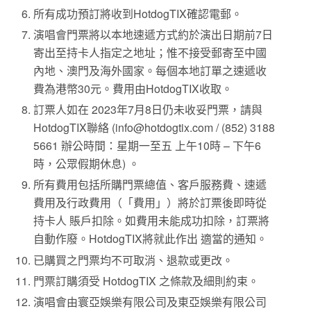
所有成功預訂將收到HotdogTIX確認電郵。
演唱會門票將以本地速遞方式約於演出日期前7日
寄出至持卡人指定之地址；惟不接受郵寄至中國
內地、澳門及海外國家。每個本地訂單之速遞收
費為港幣30元。費用由HotdogTIX收取。
訂票人如在 2023年7月8日仍未收妥門票，請與
HotdogTIX聯絡 (info@hotdogtix.com / (852) 3188
5661 辦公時間：星期一至五 上午10時 – 下午6
時，公眾假期休息) 。
所有費用包括所購門票總值、客戶服務費、速遞
費用及行政費用（「費用」）將於訂票後即時從
持卡人 賬戶扣除。如費用未能成功扣除，訂票將
自動作廢。HotdogTIX將就此作出 適當的通知。
已購買之門票均不可取消、退款或更改。
門票訂購須受 HotdogTIX 之條款及細則約束。
演唱會由寰亞娛樂有限公司及東亞娛樂有限公司