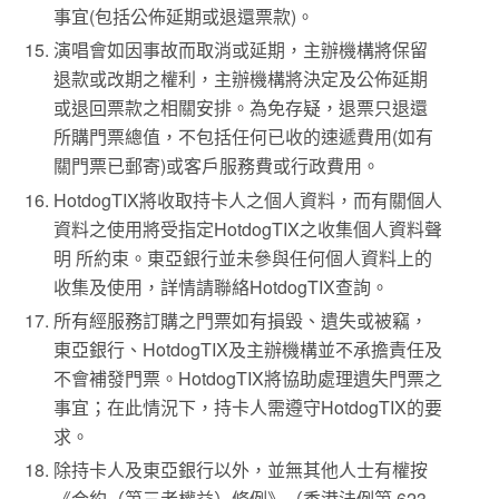
事宜(包括公佈延期或退還票款)。
演唱會如因事故而取消或延期，主辦機構將保留
退款或改期之權利，主辦機構將決定及公佈延期
或退回票款之相關安排。為免存疑，退票只退還
所購門票總值，不包括任何已收的速遞費用(如有
關門票已郵寄)或客戶服務費或行政費用。
HotdogTIX將收取持卡人之個人資料，而有關個人
資料之使用將受指定HotdogTIX之收集個人資料聲
明 所約束。東亞銀行並未參與任何個人資料上的
收集及使用，詳情請聯絡HotdogTIX查詢。
所有經服務訂購之門票如有損毀、遺失或被竊，
東亞銀行、HotdogTIX及主辦機構並不承擔責任及
不會補發門票。HotdogTIX將協助處理遺失門票之
事宜；在此情況下，持卡人需遵守HotdogTIX的要
求。
除持卡人及東亞銀行以外，並無其他人士有權按
《合約（第三者權益）條例》（香港法例第 623