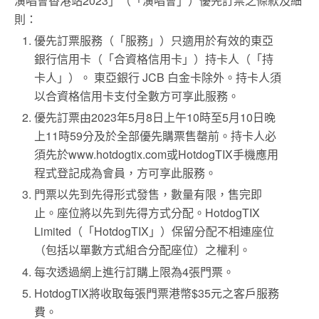
演唱會香港站2023」（「演唱會」）優先訂票之條款及細
則：
優先訂票服務（「服務」）只適用於有效的東亞
銀行信用卡（「合資格信用卡」）持卡人（「持
卡人」）。 東亞銀行 JCB 白金卡除外。持卡人須
以合資格信用卡支付全數方可享此服務。
優先訂票由2023年5月8日上午10時至5月10日晚
上11時59分及於全部優先購票售罄前。持卡人必
須先於www.hotdogtix.com或HotdogTIX手機應用
程式登記成為會員，方可享此服務。
門票以先到先得形式發售，數量有限，售完即
止。座位將以先到先得方式分配。HotdogTIX
Limited（「HotdogTIX」）保留分配不相連座位
（包括以單數方式組合分配座位）之權利。
每次透過網上進行訂購上限為4張門票。
HotdogTIX將收取每張門票港幣$35元之客戶服務
費。