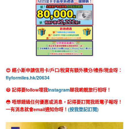
😍 經小斯申請信用卡/戶口/稅貸有額外積分/禮券/現金呀：
flyformiles.hk/20634
😆 記得要follow埋我
Instagram
睇我啲靚旅行相呀！
😳 唔想錯過任何優惠或消息，記得要訂閱我既電子報呀！
一有消息就會email通知你呀！
(按我登記訂閱)