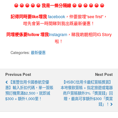
😀 😀 😀 😀 😀 我是一條分隔線 😀 😀 😀 😀 😀 😀
記得同時要like埋我
facebook
，仲要撳埋”see first”，
咁先會第一時間睇到我出既最新優惠！
同埋梗係要follow 埋我
Instagram
，睇我啲靚相同IG Story
啦！
Categories:
最新優惠
Previous Post
Next Post
【滙豐信用卡國泰航空優
【HSBC信用卡最紅簽賬獎賞】
惠】輸入折扣代碼，單一簽賬
本地餐飲簽賬 + 指定旅遊或電器
預訂機票滿$2,500，就即減
商戶簽賬額外3%「獎賞錢」回
$300 + 額外1,000里！
贈，最高可享額外$300「獎賞
錢」！