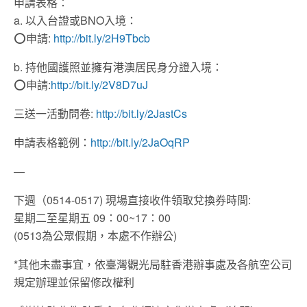
申請表格：
a. 以入台證或BNO入境：
⭕️申請:
http://bit.ly/2H9Tbcb
b. 持他國護照並擁有港澳居民身分證入境：
⭕️申請:
http://bit.ly/2V8D7uJ
三送一活動問卷:
http://bit.ly/2JastCs
申請表格範例：
http://bit.ly/2JaOqRP
—
下週（0514-0517) 現場直接收件領取兌換券時間:
星期二至星期五 09：00~17：00
(0513為公眾假期，本處不作辦公)
*其他未盡事宜，依臺灣觀光局駐香港辦事處及各航空公司
規定辦理並保留修改權利