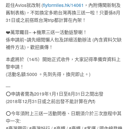
趁住Avios就改制 (
flyformiles.hk/14061
，內附傳聞新制及
舊制表格)，不如換定多啲台灣再換三送一啦！只要係8月
31日或之前搭既台灣trip都計算在內架！
❤️萬眾矚目– ✈️機票三送一活動返黎喇！
係申請前~請先細閱懶人包及詳細活動辦法 (內含資料欠缺
補件方法)，歡迎廣傳！
本處將於（14/5）開始正式收件，大家記得準備齊資料上
黎申請！
(活動名額:5000 。先到先得，換完即止。)
—
⭕️申請者需為2019年1月1日至8月31日之間出發
(2018年12月31日或之前出發不能計算在內❗️)
⭕️今年須附上三送一活動問卷、日期須介於三次旅程中其
中一次:
#臺灣觀巴/ #臺灣好行 / #高鐵 / #臺鐵 / #客運 / 國內線登機