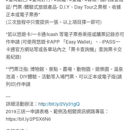
証/ 門票 /體驗式旅遊產品- D.I.Y、Day Tour之票根、收據
正本或電子票券*
(三次旅程中只需提供一張、以上項目擇一即可)
*若以悠遊卡/一卡通/Icash 等電子票券乘搭或購票記錄亦可
作申請 (可使用悠遊卡APP 「Easy Wallet」、- iPASS一
卡通官方網站等或各車站內之「票卡查詢機」查詢票卡交
易紀錄)
**門票泛指: 博物館、景點、農場、動物園、遊樂園、溫泉
泡湯、DIY體驗、活動等入場門票，可以正本或電子版(請
列印)作申請
—
詳細活動辦法：
http://bit.ly/2Vy31gQ
2019三送一申請表格、範例及相關資訊網路專區：
https://bit.ly/2PSX6N6