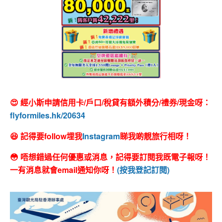
😍 經小斯申請信用卡/戶口/稅貸有額外積分/禮券/現金呀：
flyformiles.hk/20634
😆 記得要follow埋我
Instagram
睇我啲靚旅行相呀！
😳 唔想錯過任何優惠或消息，記得要訂閱我既電子報呀！
一有消息就會email通知你呀！
(按我登記訂閱)