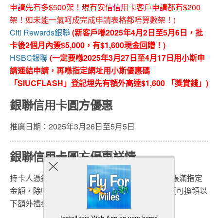
申請先有多$500架！現有安信信用卡客戶申請都有$200
架！如未能一氣呵成完成申請表格都唔算數架！)
Citi Rewards銀聯
(新客戶喺2025年4月2日至5月6日，批
卡後2個月內簽$5,000，有$1,600現金回贈！)
HSBC銀聯
(一定要喺2025年3月27日至4月17日用小斯申
請連結申請，再喺指定網址用小斯優惠碼
「SIUCFLASH」登記埋先有額外高達$1,600 「獎賞錢」)
銀聯信用卡圓方優惠
推廣日期：2025年3月26日至5月5日
銀聯信用卡圓方優惠詳情
持卡人
憑
銀聯卡
ELEMENTS喺
圓方
指定
商戶
簽賬滿指定
金額，除咗獲得
ELEMENTS Club積分獎賞^
，更可換領以
下額外
禮券：