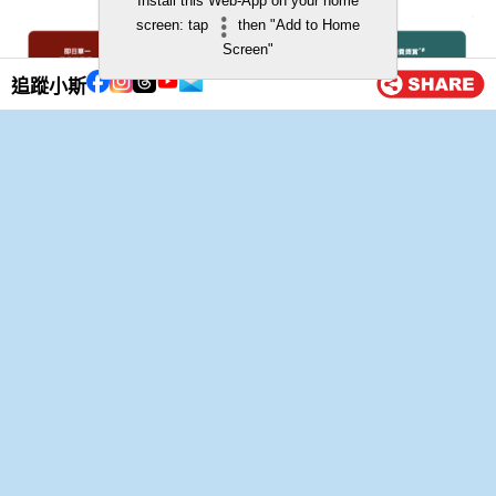
Install this Web-App on your home
screen: tap
then "Add to Home
Screen"
追蹤小斯
∆
換領總值HK$36,000獎賞，ELEMENTS Club會員可於
13/4/2025或之前以合資格銀聯卡即日單一消費滿
HK$500,000，以換領「獎賞二」總值HK$15,000
ELEMENTS圓方電子禮券，並以「獎賞一」所得的3倍
ELEMENTS積分兌換共HK$21,000 ELEMENTS圓方電子
禮券。
*顧客須出示即日有效單一電子消費單據及登記成為
ELEMENTS Club會員。於3hreeSixty及萬寧的消費單據
並不適用。
^
每位ELEMENTS Club會員每日只可換領「獎賞一及二」
之每項消費獎賞1次，於整個推廣期內最多只可換領2次。
「獎賞二」只適用於接受銀聯簽賬之指定商戶。每日禮品