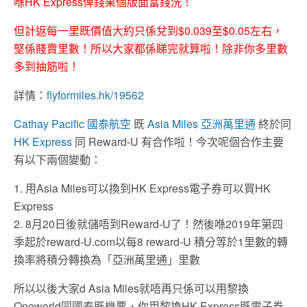
喺HK Express俾錢果個版面當錢洗！
但計返每一里既價值大約只係兌到$0.039至$0.05左右，
堅係賤賣里數！所以大家都係睇完就算啦！除非你多里數
多到抽筋啦！
詳情：
flyformiles.hk/19562
Cathay Pacific 國泰航空
​ 既
Asia Miles 亞洲萬里通
​ 終於同
HK Express​
同 Reward-U​ 有合作啦！今次呢個合作主要
有以下兩個變動：
1. 用Asia Miles可以換到HK Express電子券可以買HK
Express
2. 8月20日後就儲唔到Reward-U了！然後喺2019年第四
季起於reward-U.com以每8 reward-U 積分等於1里數的轉
換率將積分轉換為「亞洲萬里通」里數
所以以後大家d Asia Miles就唔再只係可以用黎換
Oneworld同國泰既機票，你用黎換HK Express既電子券