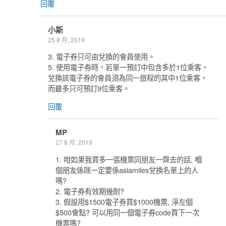
回覆
小斯
25 8 月, 2019
3. 電子券只可由兌換的會員使用。
5. 使用電子券時，若單一預訂中包含多於1位乘客，
兌換該電子券的會員須為同一旅程的其中1位乘客，
而最多只可預訂9位乘客。
回覆
MP
27 8 月, 2019
1. 咁如果我買多一張機票同朋友一齊去的話, 嗰
個朋友係咪一定要係asiamiles兌換名單上的人
嗎?
2. 電子券有效期幾耐?
3. 假設用$1500電子券買$1000機票, 淨左個
$500會點? 可以用同一個電子券code買下一次
機票嗎?