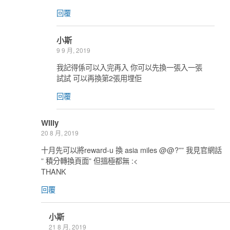
回覆
小斯
9 9 月, 2019
我記得係可以入完再入 你可以先換一張入一張
試試 可以再換第2張用埋佢
回覆
Willy
20 8 月, 2019
十月先可以將reward-u 換 asia miles @@?”” 我見官網話
” 積分轉換頁面” 但搵極都無 :<
THANK
回覆
小斯
21 8 月, 2019