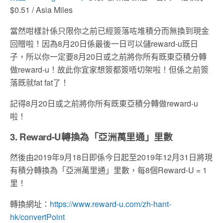
$0.51 / Asia Miles
當然咁樣計係只限你之前已經簽落咗堆積分而無換到現金
回贈啦！因為8月20日係最後一日可以儲reward-u既日
子，所以你一定要8月20日或之前將你所有既東亞積分轉
做reward-u！故此你宜家想簽都簽唔切架啦！但係之前簽
落既就fat fat了！
記得8月20日或之前將你所有既東亞積分轉做reward-u
啦！
3. Reward-U轉換為「亞洲萬里通」里數
然後由2
019
年
9
月
18
日即係今日起至
2019
年
12
月
31
日將現
有積分轉換為「亞洲萬里通」里數，每
8
個
Reward-U = 1
里！
轉換網址：
https://www.reward-u.com/zh-hant-
hk/convertPoint