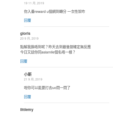
19 11 月, 2019
你入番reward u個網到轉分 一次性架咋
回覆
gloris
20 9 月, 2019
點解我換唔到呢？昨天去到最後按確定無反應
今日又話你同asiamile個名唔一樣？
回覆
小斯
21 9 月, 2019
咁你可以能要打去uo問一問了
回覆
littlemy