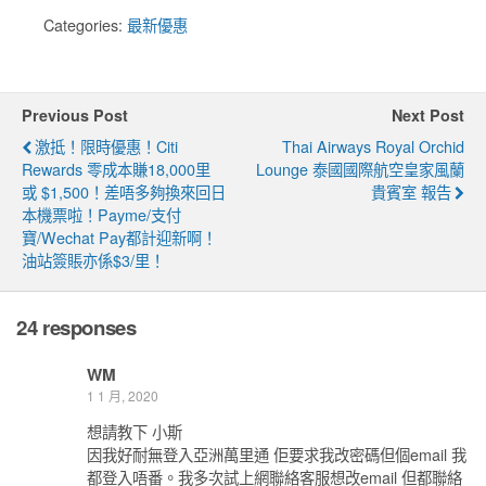
Categories:
最新優惠
Previous Post
Next Post
激抵！限時優惠！Citi
Thai Airways Royal Orchid
Rewards 零成本賺18,000里
Lounge 泰國國際航空皇家風蘭
或 $1,500！差唔多夠換來回日
貴賓室 報告
本機票啦！Payme/支付
寶/Wechat Pay都計迎新啊！
油站簽賬亦係$3/里！
24 responses
WM
1 1 月, 2020
想請教下 小斯
因我好耐無登入亞洲萬里通 佢要求我改密碼但個email 我
都登入唔番。我多次試上網聯絡客服想改email 但都聯絡