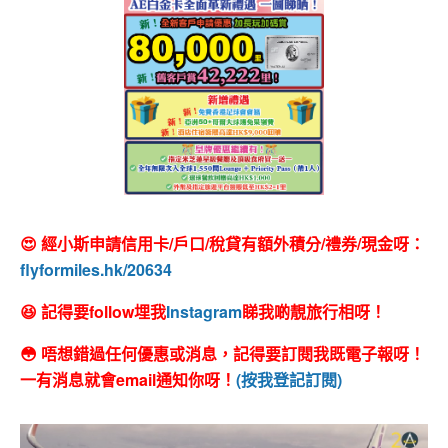
😍 經小斯申請信用卡/戶口/稅貸有額外積分/禮券/現金呀：
flyformiles.hk/20634
😆 記得要follow埋我
Instagram
睇我啲靚旅行相呀！
😳 唔想錯過任何優惠或消息，記得要訂閱我既電子報呀！
一有消息就會email通知你呀！
(按我登記訂閱)