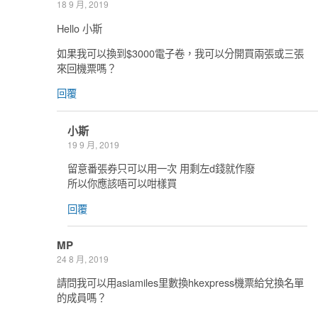
18 9 月, 2019
Hello 小斯
如果我可以換到$3000電子卷，我可以分開買兩張或三張
來回機票嗎？
回覆
小斯
19 9 月, 2019
留意番張券只可以用一次 用剩左d錢就作廢
所以你應該唔可以咁樣買
回覆
MP
24 8 月, 2019
請問我可以用asiamiles里數換hkexpress機票給兌換名單
的成員嗎？