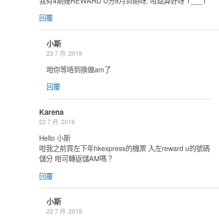
我有4期幾REWARD U分8月到期呀, 咁點算好呀 T___T
回覆
小斯
23 7 月, 2019
咁你等唔到換做am了
回覆
Karena
22 7 月, 2019
Hello 小斯
咁我之前買左下年hkexpress的機票 入左reward u的號碼
儲分 咁可轉返儲AM嗎？
回覆
小斯
22 7 月, 2019