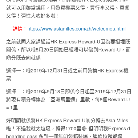
就可以用黎當錢用，用黎買機票又得、買行李又得、買餐
又得！彈性大咗好多啦！
詳情：
https://www.asiamiles.com/zh/welcomeu.html
之前就同大家講過話
HK Express Reward-U
因為要摺埋既
關係，所以喺
8
月
20
日開始已經唔可以儲到
Reward-U
，而
啲分既去向就係
選擇一：喺
2019
年
12
月
31
日或之前用黎換
HK Express
機
票
選擇二：喺
2019
年
9
月
18
日即係今日起至
2019
年
12
月
31
日
將現有積分轉換為「亞洲萬里通」里數，每
8
個
Reward-U
= 1
里
好明顯就係將
HK Express Reward-U
啲分轉去
Asia Miles
啦！不過我就太垃圾，轉得
1700
里
😂
但明明我
Express d
boarding pass
多到一個無印袋都裝爆，連條拉鏈都壞