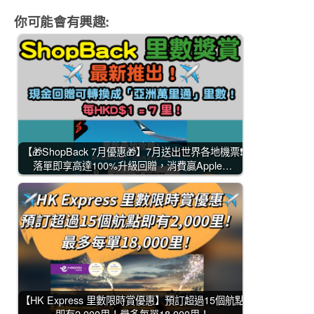
你可能會有興趣:
【🎁ShopBack 7月優惠🎁】7月送出世界各地機票❗
落單即享高達100%升級回贈，消費贏Apple…
【HK Express 里數限時賞優惠】預訂超過15個航點
即有2,000里！最多每單18,000里！