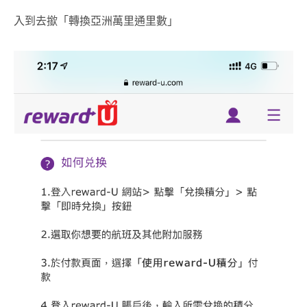
入到去撳「轉換亞洲萬里通里數」