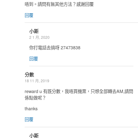
唔到。請問有無其他方法？感謝回覆
回覆
小斯
2 1 月, 2020
你打電話去搞呀 27473838
回覆
分數
18 11 月, 2019
reward u 有既分數，我唔買機票，只想全部轉去AM,請問
係點做呢？
thanks
回覆
小斯