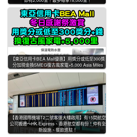
【東亞信用卡BEA Mall優惠】用獎分或低至300獎
分加現金換SMEG復古風家電+5,000 Asia Miles
【香港國際機場T2二號客運大樓啟用】有15間航空
公司搬遷～HK Express、香港航空都有份！仲有全
新設施、餐飲進駐！