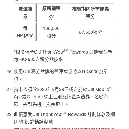
原所需積
豐澤禮
推廣期內所需優惠
券
積分
*
分
每
125,000
87,500積分
HK$500
積分
SM
*根據現時Citi ThankYou
Rewards 其他現金券
每HK$500之積分兌換率
使用Citi 積分兌換的豐澤禮券將以HK$500為單
位。
®
持卡人須於2022年2月28日或之前於Citi Mobile
App或Citibank網上理財兌換豐澤禮券，名額有
限，先到先得，換完即止。
SM
此優惠受Citi ThankYou
Rewards 計劃條款及細
則約束. 詳情請瀏覽