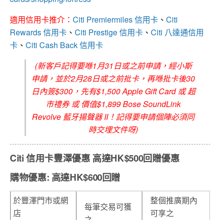
適用信用卡推介：
Citi Premiermiles 信用卡
、
Citi
Rewards 信用卡
、
Citi Prestige 信用卡
、
Citi 八達通信用
卡
、
Citi Cash Back 信用卡
(新客戶記得要喺1月31日或之前申請，經小斯
申請，並於2月28日或之前批卡，再喺批卡後30
日內簽$300，先有$1,500 Apple Gift Card 或 超
市禮券 或 價值$1,899 Bose SoundLink
Revolve 藍牙揚聲器 II！記得要申請個陣必須同
時交埋文件呀)
Citi 信用卡豐澤優惠 高達HK$500回贈優惠
購物優惠: 高達HK$600回贈
於豐澤門市或網
整個推廣期內
每筆交易可獲
店
可享之
之