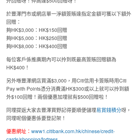
外回贈呀！仲高達$500回贈呀！
於豐澤門市或網店單一淨額簽賬達指定金額可獲以下額外
回贈：
夠HK$3,000：HK$150回贈
夠HK$5,000：HK$250回贈
夠HK$8,000：HK$400回贈
每位客戶係推廣期內可以拎到既最高簽賬回贈額為
HK$400！
另外喺豐澤網店買滿$3,000，用Citi信用卡簽賬時用Citi
Pay with Points憑分消費滿HK$300或以上就可以拎到額
外$100回贈！兩個優惠加埋就有$500回贈啦！
同埋提返大家去豐澤買野記得要順便儲埋
易賞錢積分
呀，
同埋呢個優惠係要登記架！
優惠網址：
www1.citibank.com.hk/chinese/credit-
cards/shopping/fortress