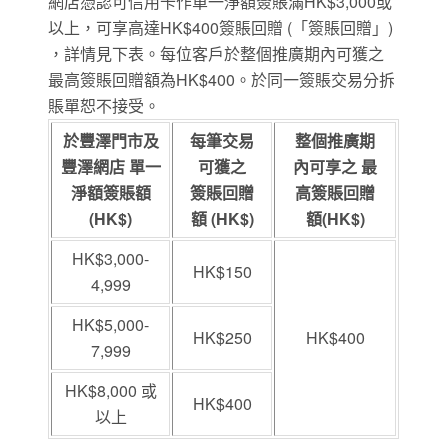
網店憑認可信用卡作單一淨額簽賬滿HK$3,000或
以上，可享高達HK$400簽賬回贈 (「簽賬回贈」)
，詳情見下表。每位客戶於整個推廣期內可獲之
最高簽賬回贈額為HK$400。於同一簽賬交易分拆
賬單恕不接受。
於豐澤門市及
每筆交易
整個推廣期
豐澤網店 單一
可獲之
內可享之 最
淨額簽賬額
簽賬回贈
高簽賬回贈
(HK$)
額 (HK$)
額(HK$)
HK$3,000-
HK$150
4,999
HK$5,000-
HK$250
HK$400
7,999
HK$8,000 或
HK$400
以上