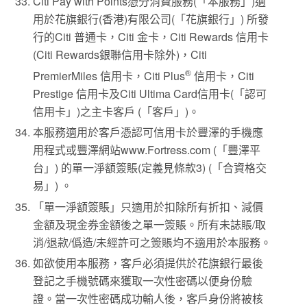
Citi Pay with Points憑分消費服務(「本服務」)適
用於花旗銀行(香港)有限公司(「花旗銀行」) 所發
行的Citi 普通卡，Citi 金卡，Citi Rewards 信用卡
(Citi Rewards銀聯信用卡除外)，Citi
®
PremierMiles 信用卡，Citi Plus
信用卡，Citi
Prestige 信用卡及Citi Ultima Card信用卡(「認可
信用卡」)之主卡客戶 (「客戶」)。
本服務適用於客戶憑認可信用卡於豐澤的手機應
用程式或豐澤網站www.Fortress.com (「豐澤平
台」) 的單一淨額簽賬(定義見條款3) (「合資格交
易」) 。
「單一淨額簽賬」只適用於扣除所有折扣、減價
金額及現金券金額後之單一簽賬。所有未誌賬/取
消/退款/僞造/未經許可之簽賬均不適用於本服務。
如欲使用本服務，客戶必須提供於花旗銀行最後
登記之手機號碼來獲取一次性密碼以便身份驗
證。當一次性密碼成功輸人後，客戶身份將被核