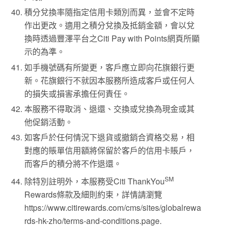
積分兌換率隨指定信用卡類別而異，並會不定時
作出更改。適用之積分兌換及抵銷金額，會以兌
換時透過豐澤平台之Citi Pay with Points網頁所顯
示的為準。
如手機號碼有所變更，客戶應立即向花旗銀行更
新。花旗銀行不就因本服務所造成客戶或任何人
的損失或損害承擔任何責任。
本服務不得取消、退還、交換或兌換為現金或其
他促銷活動。
如客戶於任何情況下退貨或撤銷合資格交易，相
對應的賬單信用額將保留於客戶的信用卡賬戶，
而客戶的積分將不作退還。
SM
除特別註明外，本服務受Citi ThankYou
Rewards條款及細則約束，詳情請瀏覽
https://www.citirewards.com/cms/sites/globalrewa
rds-hk-zho/terms-and-conditions.page.