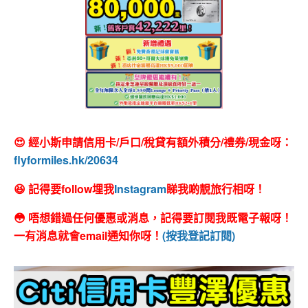
😍 經小斯申請信用卡/戶口/稅貸有額外積分/禮券/現金呀：
flyformiles.hk/20634
😆 記得要follow埋我
Instagram
睇我啲靚旅行相呀！
😳 唔想錯過任何優惠或消息，記得要訂閱我既電子報呀！
一有消息就會email通知你呀！
(按我登記訂閱)