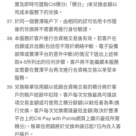
實及即時可選取Citi積分(「積分」)來兌換金額以
完成本服務下的兌換。
於同一個豐澤賬戶下，由相同的認可信用卡作隨
後的兌換將不需要再進行身份驗證。
本服務於客戶進行合資格交易後有效。若客戶在
自願或非自願(包括但不限於網絡中斷、電子設備
故障或豐澤平台的意外中斷)的情況下退出上述條
款4-5所列出的任何步驟，客戶將不能繼續本服務
並需要在豐澤平台再次進行合資格交易以享受本
服務。
兌換賬單信用額以抵銷合資格交易的積分將於客
戶的賬戶結餘中扣除。客戶每次兌換最高可達該
項交易金額或可使用之積分餘額(以較低者為準)進
行兌換。客戶每次兌換需達最低金額(取決於豐澤
平台上的Citi Pay with Points網頁上顯示最低所需
積分)。賬單信用額將於兌換申請日起7日內存入客
戶賬戶。