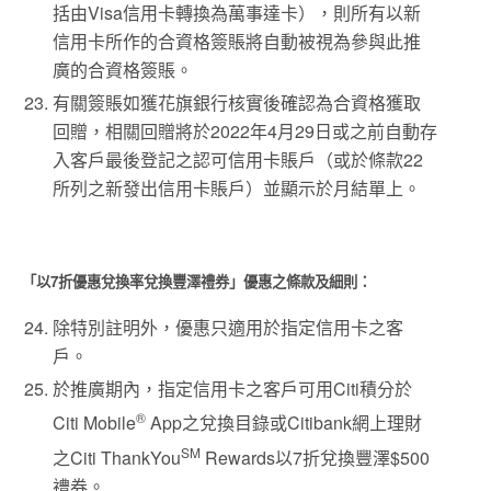
括由Visa信用卡轉換為萬事達卡），則所有以新
信用卡所作的合資格簽賬將自動被視為參與此推
廣的合資格簽賬。
有關簽賬如獲花旗銀行核實後確認為合資格獲取
回贈，相關回贈將於2022年4月29日或之前自動存
入客戶最後登記之認可信用卡賬戶（或於條款22
所列之新發出信用卡賬戶）並顯示於月結單上。
「以7折優惠兌換率兌換豐澤禮券」優惠之條款及細則：
除特別註明外，優惠只適用於指定信用卡之客
戶。
於推廣期內，指定信用卡之客戶可用Citi積分於
®
Citi Mobile
App之兌換目錄或Citibank網上理財
SM
之Citi ThankYou
Rewards以7折兌換豐澤$500
禮券。