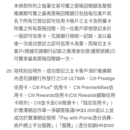
本條款所列之每筆交易可獲之簽賬回贈額及整個
推廣期可獲之最高簽賬回贈額已包括每位客戶其
名下所有已登記認可信用卡賬戶之主卡及附屬卡
所獲之所有簽賬回贈。同一位客戶即使登記多於
一張認可信用卡，花旗銀行將統一記錄，並以最
後一次成功登記之認可信用卡為實。而每位主卡
客戶(根據花旗銀行記錄之香港身份證/護照號碼)只
可獲享最高簽賬回贈額一次。
除特別註明外，成功登記之主卡客戶須於推廣期
內憑花旗銀行所發行之Citi ULTIMA、Citi Prestige
®
信用卡、Citi Plus
信用卡、 Citi PremierMiles信
用卡、Citi Rewards信用卡(Citi Rewards銀聯信用
卡除外)、Citi金卡及Citi普通卡 (「指定信用卡」)
於豐澤網店作單一淨額簽賬滿HK$3,000或以上並
成功於豐澤網店使用「Pay with Points憑分消費–
商戶網上平台服務」(「服務」) 憑分抵銷HK$300