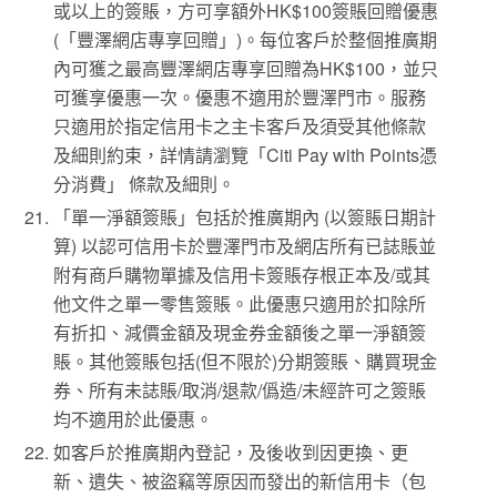
或以上的簽賬，方可享額外HK$100簽賬回贈優惠
(「豐澤網店專享回贈」)。每位客戶於整個推廣期
內可獲之最高豐澤網店專享回贈為HK$100，並只
可獲享優惠一次。優惠不適用於豐澤門市。服務
只適用於指定信用卡之主卡客戶及須受其他條款
及細則約束，詳情請瀏覽「Citi Pay with Points憑
分消費」 條款及細則。
「單一淨額簽賬」包括於推廣期內 (以簽賬日期計
算) 以認可信用卡於豐澤門市及網店所有已誌賬並
附有商戶購物單據及信用卡簽賬存根正本及/或其
他文件之單一零售簽賬。此優惠只適用於扣除所
有折扣、減價金額及現金券金額後之單一淨額簽
賬。其他簽賬包括(但不限於)分期簽賬、購買現金
券、所有未誌賬/取消/退款/僞造/未經許可之簽賬
均不適用於此優惠。
如客戶於推廣期內登記，及後收到因更換、更
新、遺失、被盜竊等原因而發出的新信用卡（包