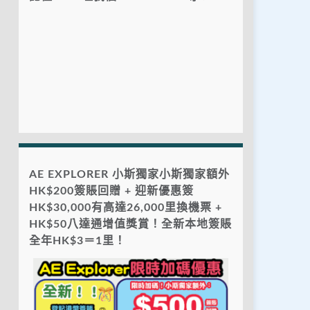
AE EXPLORER 小斯獨家小斯獨家額外
HK$200簽賬回贈 + 迎新優惠簽
HK$30,000有高達26,000里換機票 +
HK$50八達通增值獎賞！全新本地簽賬
全年HK$3＝1里！