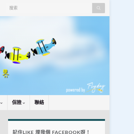
Search for:
識
保險
聯絡
記住LIKE 埋我個 FACEBOOK呀！