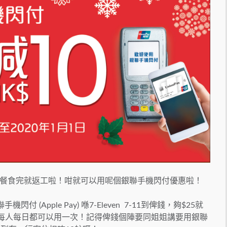
餐食完就返工啦！咁就可以用呢個銀聯手機閃付優惠啦！
付 (Apple Pay) 喺7-Eleven 7-11到俾錢，夠$25就
且每人每日都可以用一次！記得俾錢個陣要同姐姐講要用銀聯