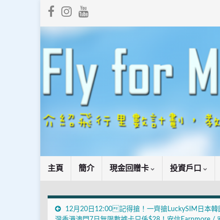
主頁
簡介
現金回贈卡
投資戶口
12月20日12:00記得搶！一齊搶LuckySIM日本
灣香港澳門7日無限數據卡只係$28！安信Earnmore /