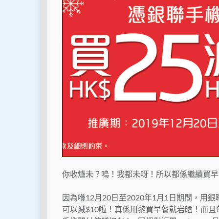
你收爐未？嗚！我都未呀！所以都係繼續買早
因為喺12月20日至2020年1月1日期間，用銀聯手機閃
可以減$10啦！真係用黎買早餐就岩晒！而