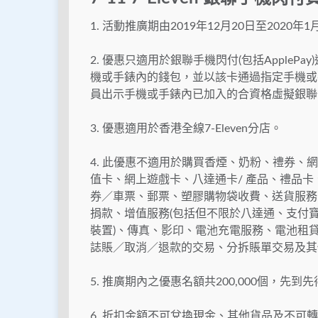
1. 活動推廣期由2019年12月20日至2020
2. 優惠只適用於銀聯手機閃付(包括Apple
機或手錶內的錢包，並以該卡通過指定手機或
員出示手機或手錶內已加入的合資格虛擬銀聯
3. 優惠適用於香港全線7-Eleven分店。
4. 此優惠不適用於購買香煙、奶粉、禮券、網
值卡、網上遊戲卡、八達通卡/ 產品、禮品
券／車票、郵票、塑膠購物袋收費、送貨服務
捐款、增值服務(包括但不限於八達通、支付
裝置)、傳真、影印、電池充電服務、電池租
誌賬／取消／退款的交易、分拆賬單交易及其
5. 推廣期內之優惠名額共200,000個，先到
6. 折扣金額不可兌換現金、其他貨品及不