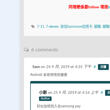
同埋梗係要follow 埋我
I
7-11
,
7-eleven
,
安信Earnmore信用卡
,
銀聯
,
銀聯
6 comments
Sam
on
24 9 月, 2019
at 4:35 下午
#
回覆
Android 系咪用唔到優惠
小斯
on
25 9 月, 2019
at 4:16 上午
#
Author
好似加唔到入去samsung pay