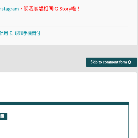
nstagram
，睇我啲靚相同IG Story啦！
信用卡
,
銀聯手機閃付
Skip to comment form
回覆