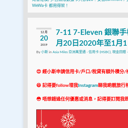
WeWa卡 都用得架！
7-11 7-Eleven 
12 月
20
月20日2020年至1
2019
By
小斯
in
Asia Miles 亞洲萬里通 - 信用卡 (HSBC)
,
現金回贈 – 
😍 經小斯申請信用卡/戶口/稅貸有額外積分/
😆 記得要follow埋我
Instagram
睇我啲靚旅行
😳 唔想錯過任何優惠或消息，記得要訂閱我既