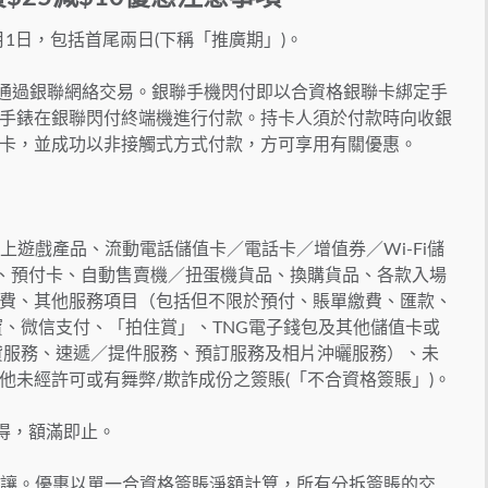
年1月1日，包括首尾兩日(下稱「推廣期」)。
Pay)通過銀聯網絡交易。銀聯手機閃付即以合資格銀聯卡綁定手
手錶在銀聯閃付終端機進行付款。持卡人須於付款時向收銀
卡，並成功以非接觸式方式付款，方可享用有關優惠。
上遊戲產品、流動電話儲值卡／電話卡／增值券／Wi-Fi儲
卡、預付卡、自動售賣機／扭蛋機貨品、換購貨品、各款入場
費、其他服務項目（包括但不限於預付、賬單繳費、匯款、
寶、微信支付、「拍住賞」、TNG電子錢包及其他儲值卡或
貸服務、速遞／提件服務、預訂服務及相片沖曬服務）、未
他未經許可或有舞弊/欺詐成份之簽賬(「不合資格簽賬」)。
先得，額滿即止。
可轉讓。優惠以單一合資格簽賬淨額計算，所有分拆簽賬的交