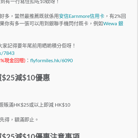
e見到有一行寫住扣咗10蚊呀！
好多，當然最推薦既就係用
安信Earnmore信用卡
，有2%回
果你有多一張可以用到銀聯手機閃付既卡，例如
Wewa 銀
大家記得要年尾前用晒啲積分佢呀！
hk/7843
4%現金回贈)
：
flyformiles.hk/6090
付買$25減$10優惠
賬滿HK$25或以上即減 HK$10
先得，額滿即止。
閃付買$25減$10優惠注意事項