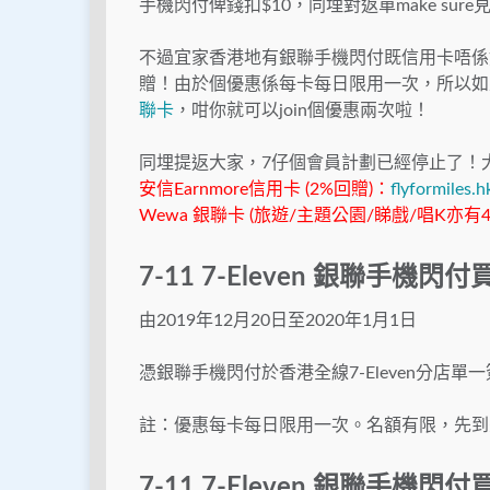
手機閃付俾錢扣$10，同埋對返單make sur
不過宜家香港地有銀聯手機閃付既信用卡唔係
贈！由於個優惠係每卡每日限用一次，所以如
聯卡
，咁你就可以join個優惠兩次啦！
同埋提返大家，7仔個會員計劃已經停止了！
安信Earnmore信用卡 (2%回贈)：
flyformiles.
Wewa 銀聯卡 (旅遊/主題公園/睇戲/唱K亦有
7-11 7-Eleven 銀聯手機閃
由2019年12月20日至2020年1月1日
憑銀聯手機閃付於香港全線7-Eleven分店單一簽
註：優惠每卡每日限用一次。名額有限，先到
7-11 7-Eleven 銀聯手機