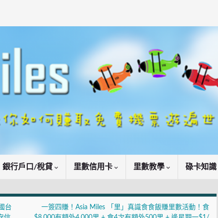
銀行戶口/稅貸
里數信用卡
里數教學
碌卡知
韓國台
一簽四賺！Asia Miles 「里」真識食食飯賺里數活動！食
 安信
$8,000有額外4,000里 + 食4次有額外500里 + 逄星期一$1/