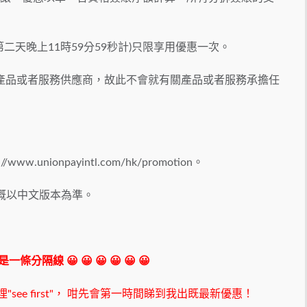
第二天晚上11時59分59秒計)只限享用優惠一次。
並非產品或者服務供應商，故此不會就有關產品或者服務承擔任
unionpayintl.com/hk/promotion。
一概以中文版本為準。
 我是一條分隔線 😀 😀 😀 😀 😀 😀
ee first"，
咁先會第一時間睇到我出既最新優惠！