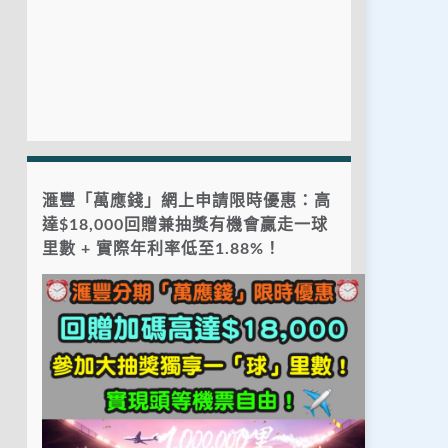
滙豐「萬應錢」網上申請限時優惠：高
達$18,000回贈兼抽獎有機會贏走一球
里數 + 實際年利率低至1.88%！