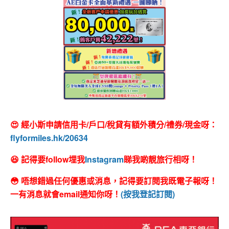
😍 經小斯申請信用卡/戶口/稅貸有額外積分/禮券/現金呀：
flyformiles.hk/20634
😆 記得要follow埋我
Instagram
睇我啲靚旅行相呀！
😳 唔想錯過任何優惠或消息，記得要訂閱我既電子報呀！
一有消息就會email通知你呀！
(按我登記訂閱)