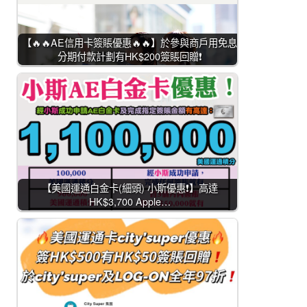
【🔥🔥AE信用卡簽賬優惠🔥🔥】於參與商戶用免息
分期付款計劃有HK$200簽賬回贈❗
【美國運通白金卡(細頭) 小斯優惠❗】高達
HK$3,700 Apple…