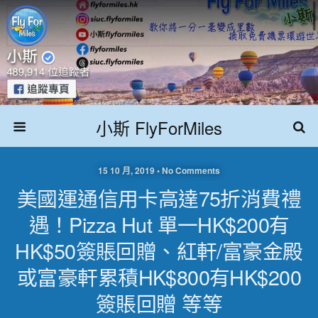
小斯 FlyForMiles
15 10 月, 2019 • No Comments
美國運通信用卡高達75折消費禮
遇！Pizza Hut 單一HK$200有
HK$50簽賬回贈、紅軒/富豪金殿
或富豪軒累積HK$800有HK$200
簽賬回贈 等等