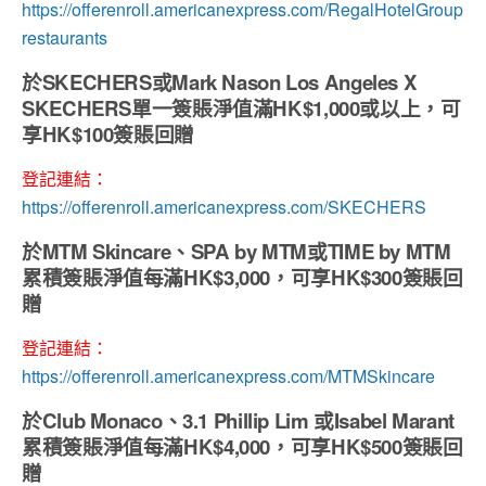
https://offerenroll.americanexpress.com/RegalHotelGroup
restaurants
於
SKECHERS
或
Mark Nason Los Angeles X
SKECHERS
單一簽賬淨值滿HK$1,000或以上，可
享
HK$100簽賬回贈
登記連結：
https://offerenroll.americanexpress.com/SKECHERS
於
MTM Skincare
、
SPA by MTM
或
TIME by MTM
累積簽賬淨值每滿HK$3,000，可享
HK$300簽賬回
贈
登記連結：
https://offerenroll.americanexpress.com/MTMSkincare
於Club Monaco、3.1 Phillip Lim 或Isabel Marant
累積簽賬淨值每滿HK$4,000，可享HK$500簽賬回
贈