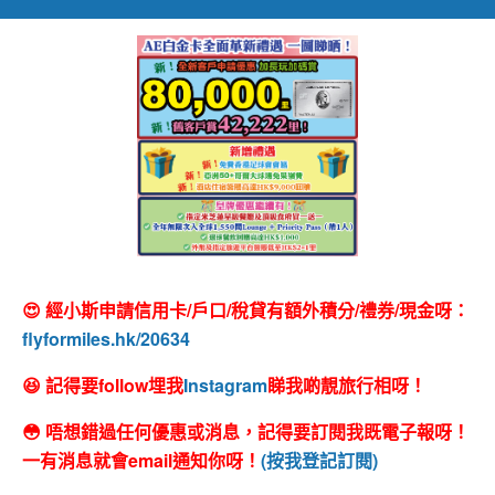
😍 經小斯申請信用卡/戶口/稅貸有額外積分/禮券/現金呀：
flyformiles.hk/20634
😆 記得要follow埋我
Instagram
睇我啲靚旅行相呀！
😳 唔想錯過任何優惠或消息，記得要訂閱我既電子報呀！
一有消息就會email通知你呀！
(按我登記訂閱)