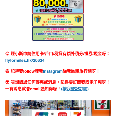
😍 經小斯申請信用卡/戶口/稅貸有額外積分/禮券/現金呀：
flyformiles.hk/20634
😆 記得要follow埋我
Instagram
睇我啲靚旅行相呀！
😳 唔想錯過任何優惠或消息，記得要訂閱我既電子報呀！
一有消息就會email通知你呀！
(按我登記訂閱)