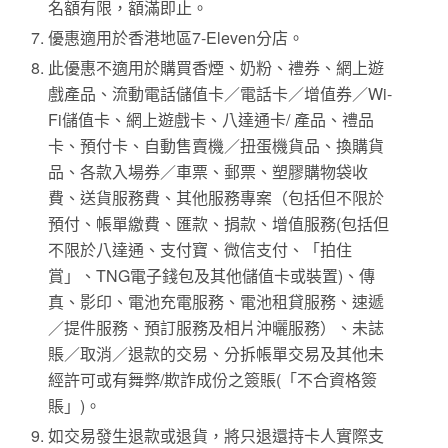
名額有限，額滿即止。
優惠適用於香港地區7-Eleven分店。
此優惠不適用於購買香煙、奶粉、禮券、網上遊
戲產品、流動電話儲值卡／電話卡／增值券／Wi-
Fi儲值卡、網上遊戲卡、八達通卡/ 產品、禮品
卡、預付卡、自動售賣機／扭蛋機貨品、換購貨
品、各款入場券／車票、郵票、塑膠購物袋收
費、送貨服務費、其他服務專案（包括但不限於
預付、帳單繳費、匯款、捐款、增值服務(包括但
不限於八達通、支付寶、微信支付、「拍住
賞」、TNG電子錢包及其他儲值卡或裝置)、傳
真、影印、電池充電服務、電池租貸服務、速遞
／提件服務、預訂服務及相片沖曬服務）、未誌
賬／取消／退款的交易、分拆帳單交易及其他未
經許可或有舞弊/欺詐成份之簽賬(「不合資格簽
賬」)。
如交易發生退款或退貨，將只退還持卡人實際支