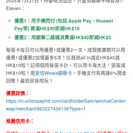
2025年1月31日，仲要唔洗登記！只要用銀聯卡喺香港7-
Eleven：
優惠1：用手機閃付 (包括 Apple Pay、Huawei
Pay等) 買滿HK$40即減HK$10
優惠2：用銀聯二維碼消費滿HK$40即減HK$5
每張卡每日可以用
優惠
1
或
優惠
2
一次，成個推廣期可以用
優惠1或優惠2加埋最多5次！比我就all in減去HK$40減
HK$10啦！記得個用每張卡計，可以用卡海大法！張張減
HK$10啦！用
安信Wewa銀聯卡
，手機支付有高達6%現金
回贈！最抵就係咁玩！
優惠詳情：
https://m.unionpayintl.com/cardholderServ/serviceCenter/
wap/merchant/863227436136?type=1
推薦信用卡：