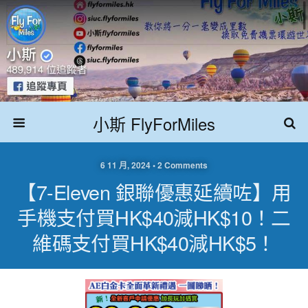
小斯 FlyForMiles
6 11 月, 2024 • 2 Comments
【7-Eleven 銀聯優惠延續咗】用
手機支付買HK$40減HK$10！二
維碼支付買HK$40減HK$5！