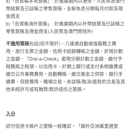
a)「合資格本地簽賬」: 於推廣期內以港幣、人民幣及澳門
幣結算及已誌賬之零售簽賬、全新免息分期每月付款及現
金透支
b)「合資格海外簽賬」: 於推廣期內以外幣結算及已誌賬之
零售簽賬及現金透支(人民幣及澳門幣除外)
不適用簽賬
包括(但不限於)、八達通自動增值服務之費
用、旅行支票之金額、信用卡結餘轉賬之金額、折現計劃
之金額、「Dial-a-Check」套現分期計劃之金額、繳付予
稅務局之稅項、以信用卡、於網上銀行或支付系統繳費或
繳交公共事務費用、自動轉賬、繳交基金之供款、銀行手
續費、保險費用、賭場交易、未誌賬/取消/退款的交易及其
他未經許可或有舞弊/欺詐成份之簽賬。
入分
認可信用卡賬戶之簽賬一經確認，「額外亞洲萬里通里