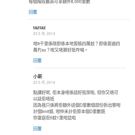
每個階段最高可享額外8,000里數
回覆
taztaz
23 5 月, 2014
咁8千里係咪即係本地簽賬四萬蚊？即係簽過四
萬冇so？咁又唔算好抵咋喎。
回覆
小斯
23 5 月, 2014
點講好呢, 佢本身唔係話好抵架啦, 但你又唔可
以話佢唔抵
因為我只係將佢額外送個D里數個部份拆出黎咁
計個limit姐, 咁仲未計佢原本個D里數既
你當返佢5蚊1里咁諗啦
回覆