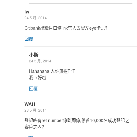
lw
24 5 月, 2014
Citibank出糧戶口條link禁入去變左eye卡…?
回覆
小斯
24 5 月, 2014
Hahahaha 人誰無過T^T
我fix好啦
回覆
WAH
23 5 月, 2014
登記咗有ref number係咪即係,係首10,000名成功登記之
客戶之內?