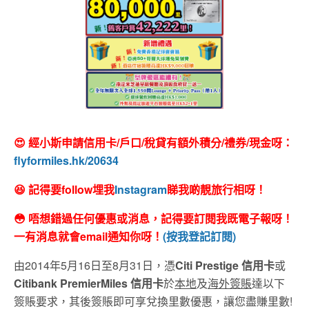
😍 經小斯申請信用卡/戶口/稅貸有額外積分/禮券/現金呀：
flyformiles.hk/20634
😆 記得要follow埋我
Instagram
睇我啲靚旅行相呀！
😳 唔想錯過任何優惠或消息，記得要訂閱我既電子報呀！
一有消息就會email通知你呀！
(按我登記訂閱)
由2014年5月16日至8月31日，憑
Citi Prestige 信用卡
或
Citibank PremierMiles 信用卡
於
本地
及
海外簽賬
達以下
簽賬要求，其後簽賬即可享兌換里數優惠，讓您盡賺里數!