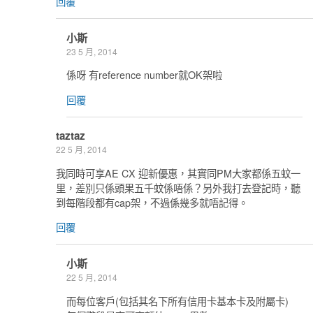
回覆
小斯
23 5 月, 2014
係呀 有reference number就OK架啦
回覆
taztaz
22 5 月, 2014
我同時可享AE CX 迎新優惠，其實同PM大家都係五蚊一
里，差別只係頭果五千蚊係唔係？另外我打去登記時，聽
到每階段都有cap架，不過係幾多就唔記得。
回覆
小斯
22 5 月, 2014
而每位客戶(包括其名下所有信用卡基本卡及附屬卡)