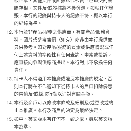
根正本、其他文件或證據以作核實。已遞交的簽
賬存根、文件及/或證據將不獲發還。如就任何簽
賬，本行的紀錄與持卡人的紀錄不符，概以本行
的紀錄為準。
本行並非產品/服務之供應商，有關產品/服務資
料、圖片或參考售價（如有）亦非由本行提供並
只供參考。如對產品/服務的質素或供應情況或任
何上述資料的準確性有任何查詢、申索或投訴，
應直接向參與供應商提出。本行對此不承擔任何
責任。
持卡人不得濫用本推廣或違反本推廣的規定，否
則本行將在不作通知下從持卡人的戶口扣除優惠
的價值及/或採取行動以追討有關金額。
本行及商戶可以修改本條款及細則及/或更改或終
止本推廣。本行及商戶的決定為最終決定。
如中、英文版本有任何不一致之處，概以英文版
本為準。