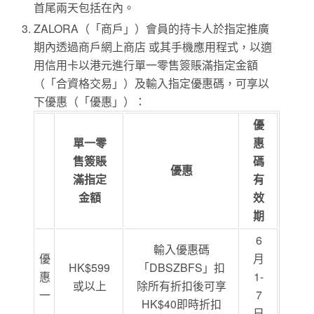
首尾兩天包括在內。
ZALORA（「商戶」）會員的持卡人於指定推廣
期內透過商戶網上商店 或其手機應用程式，以適
用信用卡以港元進行單一零售簽賬滿指定金額
（「合資格交易」）及輸入指定優惠碼，可享以
下優惠（「優惠」）：
優
單一零
惠
售簽賬
碼
優惠
滿指定
有
金額
效
期
6
輸入優惠碼
優
月
HK$599
「DBSZBFS」扣
惠
1-
或以上
除所有折扣後可享
一
7
HK$40即時折扣
日