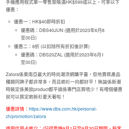
手機應用程式單一零售簽賬滿HK$599或以上，可享以下
優惠：
優惠一：HK$40即時折扣
優惠碼：DBS40JUN (適用於2023年6月8
至30日)
優惠二：8折 (以扣除所有折扣後計算)
優惠碼：DBS20ZAL (適用於2023年6月1
至30日)
Zalora係東南亞最大的時尚潮流網購平臺，佢地賣既產品
種類同牌子都非常多，而且啲衫一向都好平！無論係新潮
時裝定係美妝product都平過係專門店買唔少！有哩個優惠
就可以買定啲新衫夏天著啦！
優惠詳情：
https://www.dbs.com.hk/personal-
zh/promotion/zalora
適用信用卡推介：(記得要喺9月1日至9月30日期間，新客