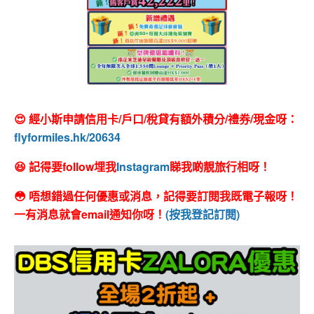
😍 經小斯申請信用卡/戶口/稅貸有額外積分/禮券/現金呀：
flyformiles.hk/20634
😆 記得要follow埋我
Instagram
睇我啲靚旅行相呀！
😳 唔想錯過任何優惠或消息，記得要訂閱我既電子報呀！
一有消息就會email通知你呀！
(按我登記訂閱)