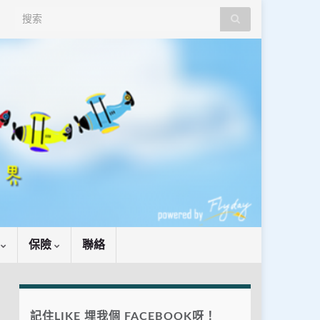
Search for:
識
保險
聯絡
記住LIKE 埋我個 FACEBOOK呀！