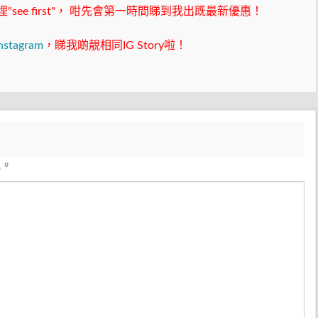
ee first"，
咁先會第一時間睇到我出既最新優惠！
nstagram
，睇我啲靚相同IG Story啦！
見。