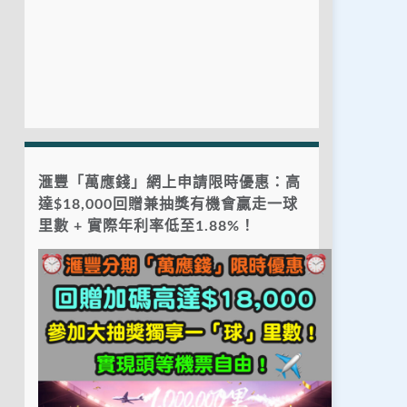
滙豐「萬應錢」網上申請限時優惠：高
達$18,000回贈兼抽獎有機會贏走一球
里數 + 實際年利率低至1.88%！