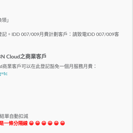
換領」
。IDD 007/009月費計劃客戶：請致電IDD 007/009客
N Cloud之商業客戶
Cloud商業客戶可以在此登記豁免一個月服務月費：
g=tc
結單自動扣減
 我是一條分隔線 😀 😀 😀 😀 😀 😀