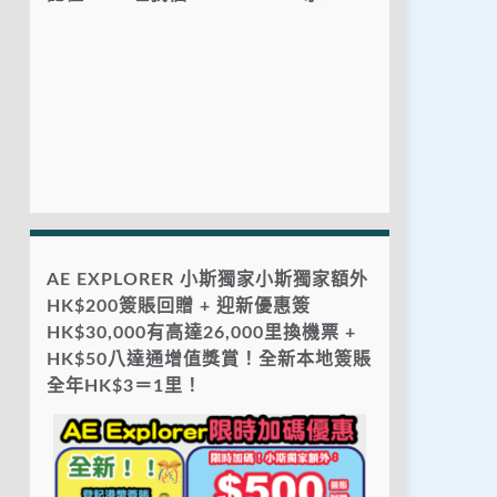
AE EXPLORER 小斯獨家小斯獨家額外
HK$200簽賬回贈 + 迎新優惠簽
HK$30,000有高達26,000里換機票 +
HK$50八達通增值獎賞！全新本地簽賬
全年HK$3＝1里！