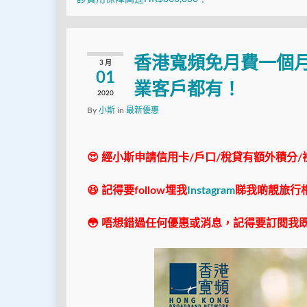
香港寬頻免月費一個
3 月
01
業客戶都有！
2020
By
小斯
in
最新優惠
😍 經小斯申請信用卡/戶口/稅貸有額外積分/
😆 記得要follow埋我
Instagram
睇我啲靚旅行
😳 唔想錯過任何優惠或消息，記得要訂閱我既