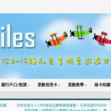
銀行戶口/稅貸
里數信用卡
里數教學
碌卡知
療及覆
大新信用卡 x CMK張毛記購物簽賬優惠！可享高達HK$600
現金回贈，同時更可以獲贈Fullhouse Family禮品！